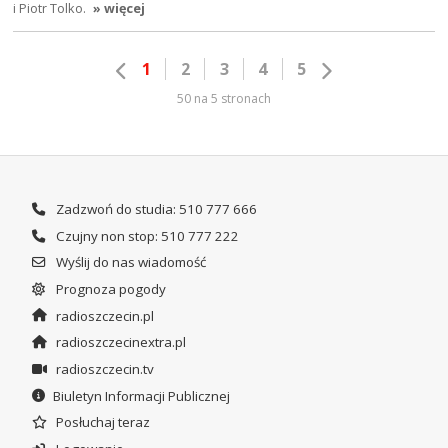
i Piotr Tolko.
» więcej
1
2
3
4
5
50 na 5 stronach
Zadzwoń do studia: 510 777 666
Czujny non stop: 510 777 222
Wyślij do nas wiadomość
Prognoza pogody
radioszczecin.pl
radioszczecinextra.pl
radioszczecin.tv
Biuletyn Informacji Publicznej
Posłuchaj teraz