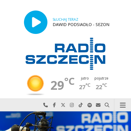
SŁUCHAJ TERAZ
DAWID PODSIADŁO - SEZON
°C
jutro
pojutrze
29
°C
°C
27
22
Najlepiej po prostu do nas zadzwoń
Odwiedź nas na Facebook-u
Odwiedź nas na X
Odwiedź nas na Instagram-ie
Odwiedź nas na TikTok-u
Szukaj nas na Spotify
Wyślij do nas w
Szukaj