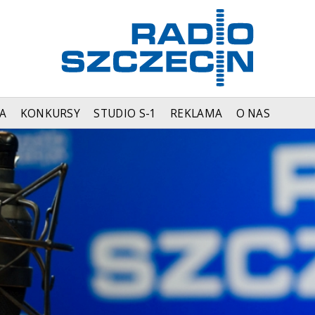
A
KONKURSY
STUDIO S-1
REKLAMA
O NAS