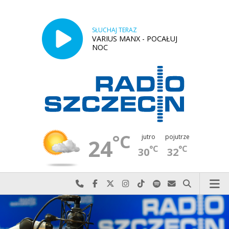
SŁUCHAJ TERAZ
VARIUS MANX - POCAŁUJ
NOC
°C
jutro
pojutrze
24
°C
°C
30
32
Najlepiej po prostu do nas zadzwoń
Odwiedź nas na Facebook-u
Odwiedź nas na X
Odwiedź nas na Instagram-ie
Odwiedź nas na TikTok-u
Szukaj nas na Spotify
Wyślij do nas w
Szukaj