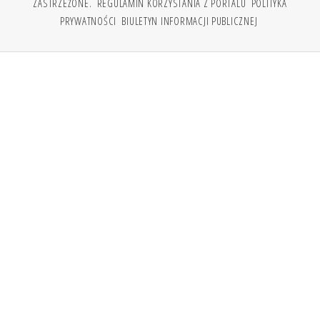
ZASTRZEŻONE.
REGULAMIN KORZYSTANIA Z PORTALU
POLITYKA
PRYWATNOŚCI
BIULETYN INFORMACJI PUBLICZNEJ