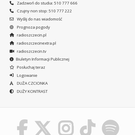
Zadzwoń do studia: 510 777 666
Czujny non stop: 510 777 222
Wyślij do nas wiadomość
Prognoza pogody
radioszczecin.pl
radioszczecinextra.pl
radioszczecin.tv
Biuletyn Informacji Publicznej
Posłuchaj teraz
Logowanie
DUŻA CZCIONKA
DUŻY KONTRAST