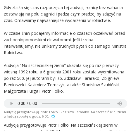
Gdy zbliża się czas rozpoczęcia tej audycji, rolnicy bez wahania
zostawiają na polu ciągniki i pędzą czym prędzej by zdążyć na
czas. Omawiamy najważniejsze wydarzenia w rolnictwie.
W czasie żniw podajemy informacje o czasach oczekiwań przed
zachodniopomorskimi elewatorami. Jeśli trzeba -
interweniujemy, nie unikamy trudnych pytań do samego Ministra
Rolnictwa.
Audycja "Na szczecińskiej ziemi" ukazała się po raz pierwszy
wiosną 1992 roku, a 6 grudnia 2001 roku została wyemitowana
po raz 500. Jej autorami byli śp. Zdzisław Tararako, Zbigniew
Bienioszek i Kazimierz Tomczyk, a także Stanisław Szubiński,
Małgorzata Furga i Piotr Tolko.
Audycję przygotowują Piotr Tolko i Zdzisław Tararako. Na szczecińskiej ziemi
w każdą sobotę o godz. 6.00.
Audycję przygotowuje Piotr Tolko. Na szczecińskiej ziemi w