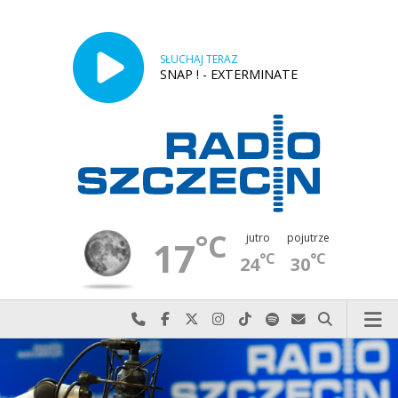
SŁUCHAJ TERAZ
SNAP ! - EXTERMINATE
°C
jutro
pojutrze
17
°C
°C
24
30
Najlepiej po prostu do nas zadzwoń
Odwiedź nas na Facebook-u
Odwiedź nas na X
Odwiedź nas na Instagram-ie
Odwiedź nas na TikTok-u
Szukaj nas na Spotify
Wyślij do nas w
Szukaj