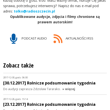
każdą sobotę o godz. 6:00. Masz ważny temat, nurtuje Cię jakaś
sprawa, potrzebujesz interwencji? Napisz do nas e-mail pod
adres:
tolko@radioszczecin.pl
Opublikowane audycje, zdjęcia i filmy chronione są
prawem autorskim!
PODCAST AUDIO
AKTUALNOŚCI RSS
Zobacz także
2017-12-30, godz. 06:00
[30.12.2017] Rolnicze podsumowanie tygodnia
Do audycji zaprasza Zdzisław Tararako.
» więcej
2017-12-26, godz. 15:14
[23.12.2017] Rolnicze podsumowanie tygodnia