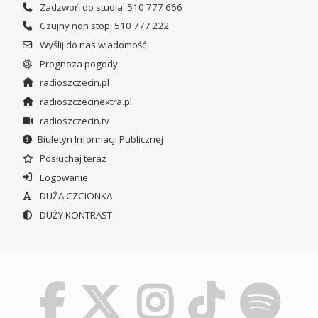
Zadzwoń do studia: 510 777 666
Czujny non stop: 510 777 222
Wyślij do nas wiadomość
Prognoza pogody
radioszczecin.pl
radioszczecinextra.pl
radioszczecin.tv
Biuletyn Informacji Publicznej
Posłuchaj teraz
Logowanie
DUŻA CZCIONKA
DUŻY KONTRAST