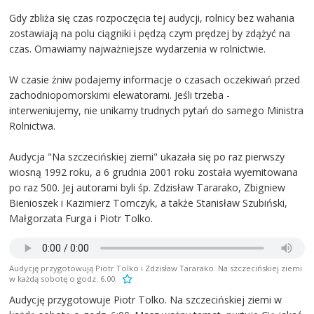
Gdy zbliża się czas rozpoczęcia tej audycji, rolnicy bez wahania
zostawiają na polu ciągniki i pędzą czym prędzej by zdążyć na
czas. Omawiamy najważniejsze wydarzenia w rolnictwie.
W czasie żniw podajemy informacje o czasach oczekiwań przed
zachodniopomorskimi elewatorami. Jeśli trzeba -
interweniujemy, nie unikamy trudnych pytań do samego Ministra
Rolnictwa.
Audycja "Na szczecińskiej ziemi" ukazała się po raz pierwszy
wiosną 1992 roku, a 6 grudnia 2001 roku została wyemitowana
po raz 500. Jej autorami byli śp. Zdzisław Tararako, Zbigniew
Bienioszek i Kazimierz Tomczyk, a także Stanisław Szubiński,
Małgorzata Furga i Piotr Tolko.
Audycję przygotowują Piotr Tolko i Zdzisław Tararako. Na szczecińskiej ziemi
w każdą sobotę o godz. 6.00.
Audycję przygotowuje Piotr Tolko. Na szczecińskiej ziemi w