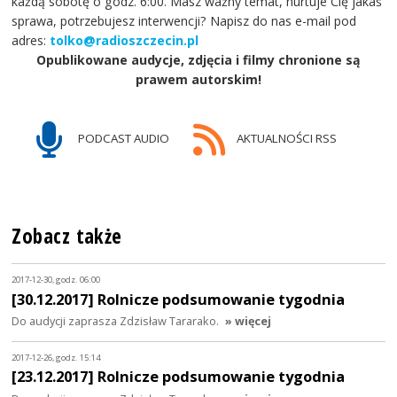
każdą sobotę o godz. 6:00. Masz ważny temat, nurtuje Cię jakaś
sprawa, potrzebujesz interwencji? Napisz do nas e-mail pod
adres:
tolko@radioszczecin.pl
Opublikowane audycje, zdjęcia i filmy chronione są
prawem autorskim!
PODCAST AUDIO
AKTUALNOŚCI RSS
Zobacz także
2017-12-30, godz. 06:00
[30.12.2017] Rolnicze podsumowanie tygodnia
Do audycji zaprasza Zdzisław Tararako.
» więcej
2017-12-26, godz. 15:14
[23.12.2017] Rolnicze podsumowanie tygodnia