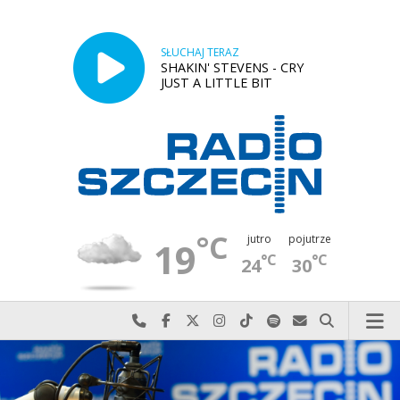
SŁUCHAJ TERAZ
SHAKIN' STEVENS - CRY
JUST A LITTLE BIT
°C
jutro
pojutrze
19
°C
°C
24
30
Najlepiej po prostu do nas zadzwoń
Odwiedź nas na Facebook-u
Odwiedź nas na X
Odwiedź nas na Instagram-ie
Odwiedź nas na TikTok-u
Szukaj nas na Spotify
Wyślij do nas w
Szukaj