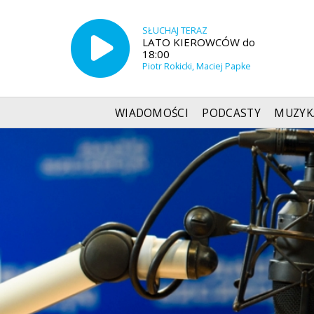
SŁUCHAJ TERAZ
LATO KIEROWCÓW do
18:00
Piotr Rokicki, Maciej Papke
WIADOMOŚCI
PODCASTY
MUZYK