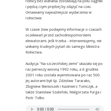
rolnicy bez wahania zostawiają na polu ciągniki
i pędzą czym prędzej by zdążyć na czas.
Omawiamy najważniejsze wydarzenia w
rolnictwie.
W czasie żniw podajemy informacje o czasach
oczekiwań przed zachodniopomorskimi
elewatorami. Jeśli trzeba - interweniujemy, nie
unikamy trudnych pytań do samego Ministra
Rolnictwa.
Audycja "Na szczecińskiej ziemi" ukazała się po
raz pierwszy wiosną 1992 roku, a 6 grudnia
2001 roku została wyemitowana po raz 500.
Jej autorami byli śp. Zdzisław Tararako,
Zbigniew Bienioszek i Kazimierz Tomczyk, a
także Stanisław Szubiński, Małgorzata Furga i
Piotr Tolko.