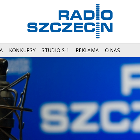
A
KONKURSY
STUDIO S-1
REKLAMA
O NAS