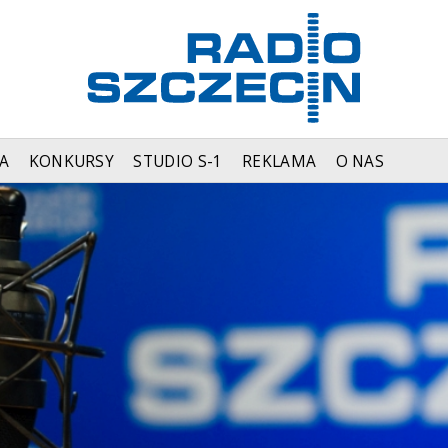
A
KONKURSY
STUDIO S-1
REKLAMA
O NAS