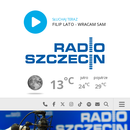
SŁUCHAJ TERAZ
FILIP LATO - WRACAM SAM
°C
jutro
pojutrze
13
°C
°C
24
29
Najlepiej po prostu do nas zadzwoń
Odwiedź nas na Facebook-u
Odwiedź nas na X
Odwiedź nas na Instagram-ie
Odwiedź nas na TikTok-u
Szukaj nas na Spotify
Wyślij do nas w
Szukaj