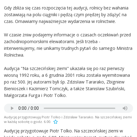
Gdy zbliża się czas rozpoczęcia tej audycji, rolnicy bez wahania
zostawiają na polu ciągniki i pędzą czym prędzej by zdążyć na
czas. Omawiamy najważniejsze wydarzenia w rolnictwie.
W czasie żniw podajemy informacje o czasach oczekiwań przed
zachodniopomorskimi elewatorami. Jeśli trzeba -
interweniujemy, nie unikamy trudnych pytań do samego Ministra
Rolnictwa.
Audycja "Na szczecińskiej ziemi" ukazała się po raz pierwszy
wiosną 1992 roku, a 6 grudnia 2001 roku została wyemitowana
po raz 500. Jej autorami byli śp. Zdzisław Tararako, Zbigniew
Bienioszek i Kazimierz Tomczyk, a także Stanisław Szubiński,
Małgorzata Furga i Piotr Tolko.
Audycję przygotowują Piotr Tolko i Zdzisław Tararako. Na szczecińskiej ziemi
w każdą sobotę o godz. 6.00.
Audycję przygotowuje Piotr Tolko. Na szczecińskiej ziemi w