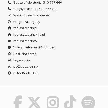
Zadzwoń do studia: 510 777 666
Czujny non stop: 510 777 222
Wyślij do nas wiadomość
Prognoza pogody
radioszczecin.pl
radioszczecinextra.pl
radioszczecin.tv
Biuletyn Informacji Publicznej
Posłuchaj teraz
Logowanie
DUŻA CZCIONKA
DUŻY KONTRAST