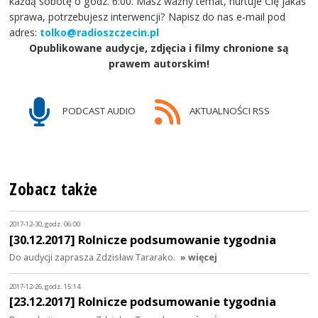
każdą sobotę o godz. 6:00. Masz ważny temat, nurtuje Cię jakaś
sprawa, potrzebujesz interwencji? Napisz do nas e-mail pod
adres:
tolko@radioszczecin.pl
Opublikowane audycje, zdjęcia i filmy chronione są
prawem autorskim!
PODCAST AUDIO
AKTUALNOŚCI RSS
Zobacz także
2017-12-30, godz. 06:00
[30.12.2017] Rolnicze podsumowanie tygodnia
Do audycji zaprasza Zdzisław Tararako.
» więcej
2017-12-26, godz. 15:14
[23.12.2017] Rolnicze podsumowanie tygodnia