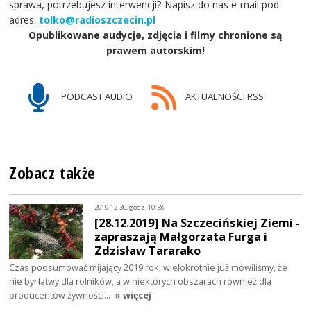
sprawa, potrzebujesz interwencji? Napisz do nas e-mail pod
adres:
tolko@radioszczecin.pl
Opublikowane audycje, zdjęcia i filmy chronione są
prawem autorskim!
PODCAST AUDIO
AKTUALNOŚCI RSS
Zobacz także
2019-12-30, godz. 10:58
[28.12.2019] Na Szczecińskiej Ziemi -
zapraszają Małgorzata Furga i
Zdzisław Tararako
Czas podsumować mijający 2019 rok, wielokrotnie już mówiliśmy, że
nie był łatwy dla rolników, a w niektórych obszarach również dla
producentów żywności…
» więcej