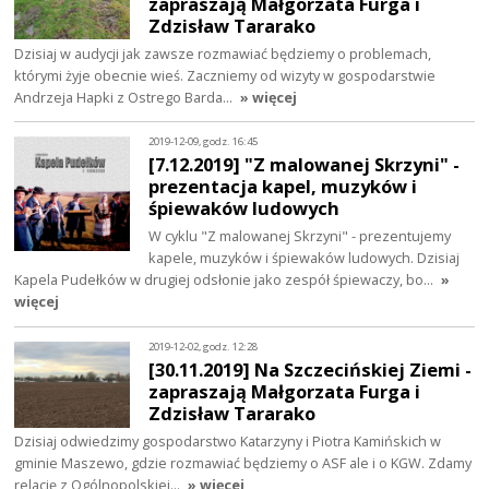
zapraszają Małgorzata Furga i
Zdzisław Tararako
Dzisiaj w audycji jak zawsze rozmawiać będziemy o problemach,
którymi żyje obecnie wieś. Zaczniemy od wizyty w gospodarstwie
Andrzeja Hapki z Ostrego Barda…
» więcej
2019-12-09, godz. 16:45
[7.12.2019] "Z malowanej Skrzyni" -
prezentacja kapel, muzyków i
śpiewaków ludowych
W cyklu "Z malowanej Skrzyni" - prezentujemy
kapele, muzyków i śpiewaków ludowych. Dzisiaj
Kapela Pudełków w drugiej odsłonie jako zespół śpiewaczy, bo…
»
więcej
2019-12-02, godz. 12:28
[30.11.2019] Na Szczecińskiej Ziemi -
zapraszają Małgorzata Furga i
Zdzisław Tararako
Dzisiaj odwiedzimy gospodarstwo Katarzyny i Piotra Kamińskich w
gminie Maszewo, gdzie rozmawiać będziemy o ASF ale i o KGW. Zdamy
relację z Ogólnopolskiej…
» więcej