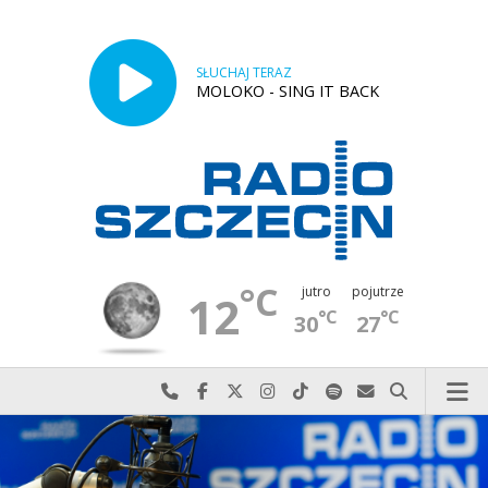
SŁUCHAJ TERAZ
MOLOKO - SING IT BACK
°C
jutro
pojutrze
12
°C
°C
30
27
Najlepiej po prostu do nas zadzwoń
Odwiedź nas na Facebook-u
Odwiedź nas na X
Odwiedź nas na Instagram-ie
Odwiedź nas na TikTok-u
Szukaj nas na Spotify
Wyślij do nas w
Szukaj