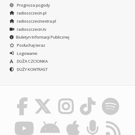
Prognoza pogody
radioszczecin.pl
radioszczecinextra.pl
radioszczecin.tv
Biuletyn Informacji Publicznej
Posłuchaj teraz
Logowanie
DUŻA CZCIONKA
DUŻY KONTRAST