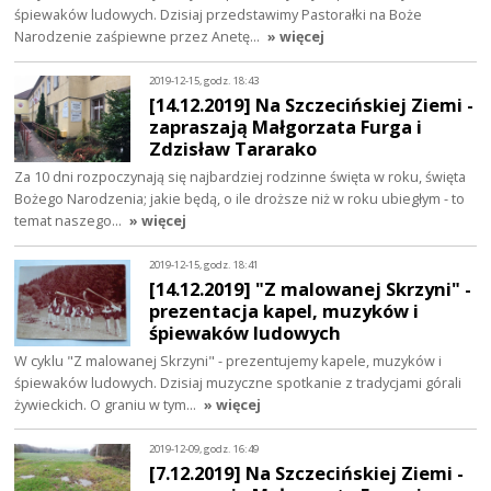
śpiewaków ludowych. Dzisiaj przedstawimy Pastorałki na Boże
Narodzenie zaśpiewne przez Anetę…
» więcej
2019-12-15, godz. 18:43
[14.12.2019] Na Szczecińskiej Ziemi -
zapraszają Małgorzata Furga i
Zdzisław Tararako
Za 10 dni rozpoczynają się najbardziej rodzinne święta w roku, święta
Bożego Narodzenia; jakie będą, o ile droższe niż w roku ubiegłym - to
temat naszego…
» więcej
2019-12-15, godz. 18:41
[14.12.2019] "Z malowanej Skrzyni" -
prezentacja kapel, muzyków i
śpiewaków ludowych
W cyklu "Z malowanej Skrzyni" - prezentujemy kapele, muzyków i
śpiewaków ludowych. Dzisiaj muzyczne spotkanie z tradycjami górali
żywieckich. O graniu w tym…
» więcej
2019-12-09, godz. 16:49
[7.12.2019] Na Szczecińskiej Ziemi -