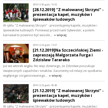
2019-12-30, godz. 10:55
[28.12.2019] "Z malowanej Skrzyni" -
prezentacja kapel, muzyków i
śpiewaków ludowych
W cyklu "Z malowanej Skrzyni" - prezentujemy kapele, muzyków i
śpiewaków ludowych. Ponieważ przed nami Sylwester, a potem
karnawał to powinno być wesoło…
» więcej
2019-12-23, godz. 13:57
[21.12.2019]Na Szczecińskiej Ziemi -
zapraszają Małgorzata Furga i
Zdzisław Tararako
Już we wtorek wigilia. Nic więc dziwnego, że Zdzisław poszukuje
świątecznych zapachów i smaków. Zaczniemy od relacji ze spotkania
wigilijnego zorganizowanego…
» więcej
2019-12-23, godz. 08:48
[21.12.2019] "Z malowanej Skrzyni" -
prezentacja kapel, muzyków i
śpiewaków ludowych
W cyklu "Z malowanej Skrzyni" - prezentujemy kapele, muzyków i