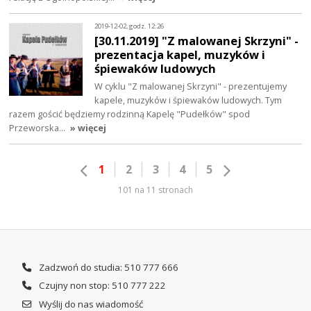
2019-12-02, godz. 12:26
[30.11.2019] "Z malowanej Skrzyni" -
prezentacja kapel, muzyków i
śpiewaków ludowych
W cyklu "Z malowanej Skrzyni" - prezentujemy
kapele, muzyków i śpiewaków ludowych. Tym
razem gościć będziemy rodzinną Kapelę "Pudełków" spod
Przeworska…
» więcej
1
2
3
4
5
101 na 11 stronach
Zadzwoń do studia: 510 777 666
Czujny non stop: 510 777 222
Wyślij do nas wiadomość