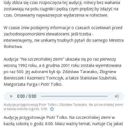
Gdy zbliża się czas rozpoczęcia tej audycji, rolnicy bez wahania
zostawiają na polu ciągniki i pędzą czym prędzej by zdążyć na
czas. Omawiamy najważniejsze wydarzenia w rolnictwie.
W czasie żniw podajemy informacje o czasach oczekiwań przed
zachodniopomorskimi elewatorami. Jeśli trzeba -
interweniujemy, nie unikamy trudnych pytań do samego Ministra
Rolnictwa.
Audycja "Na szczecińskiej ziemi" ukazała się po raz pierwszy
wiosną 1992 roku, a 6 grudnia 2001 roku została wyemitowana
po raz 500. Jej autorami byli śp. Zdzisław Tararako, Zbigniew
Bienioszek i Kazimierz Tomczyk, a także Stanisław Szubiński,
Małgorzata Furga i Piotr Tolko.
Audycję przygotowują Piotr Tolko i Zdzisław Tararako. Na szczecińskiej ziemi
w każdą sobotę o godz. 6.00.
Audycję przygotowuje Piotr Tolko. Na szczecińskiej ziemi w
każdą sobotę o godz. 6:00. Masz ważny temat, nurtuje Cię jakaś