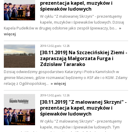
prezentacja kapel, muzyków i
śpiewaków ludowych
W cyklu "Z malowanej Skrzyni" - prezentujemy
kapele, muzyków i śpiewaków ludowych. Dzisiaj
Kapela Pudełków w drugiej odsłonie jako zespół śpiewaczy, bo…
»
więcej
2019-12-02, godz. 12:28
[30.11.2019] Na Szczecińskiej Ziemi -
zapraszają Małgorzata Furga i
Zdzisław Tararako
Dzisiaj odwiedzimy gospodarstwo Katarzyny i Piotra Kamińskich w
gminie Maszewo, gdzie rozmawiać będziemy o ASF ale i o KGW. Zdamy
relację z Ogólnopolskiej…
» więcej
2019-12-02, godz. 12:26
[30.11.2019] "Z malowanej Skrzyni" -
prezentacja kapel, muzyków i
śpiewaków ludowych
W cyklu "Z malowanej Skrzyni" - prezentujemy
kapele, muzyków i śpiewaków ludowych. Tym