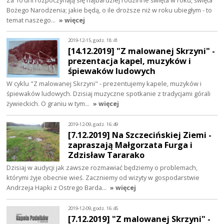
Bożego Narodzenia; jakie będą, o ile droższe niż w roku ubiegłym - to
temat naszego…
» więcej
2019-12-15, godz. 18:41
[14.12.2019] "Z malowanej Skrzyni" -
prezentacja kapel, muzyków i
śpiewaków ludowych
W cyklu "Z malowanej Skrzyni" - prezentujemy kapele, muzyków i
śpiewaków ludowych. Dzisiaj muzyczne spotkanie z tradycjami górali
żywieckich. O graniu w tym…
» więcej
2019-12-09, godz. 16:49
[7.12.2019] Na Szczecińskiej Ziemi -
zapraszają Małgorzata Furga i
Zdzisław Tararako
Dzisiaj w audycji jak zawsze rozmawiać będziemy o problemach,
którymi żyje obecnie wieś. Zaczniemy od wizyty w gospodarstwie
Andrzeja Hapki z Ostrego Barda…
» więcej
2019-12-09, godz. 16:45
[7.12.2019] "Z malowanej Skrzyni" -