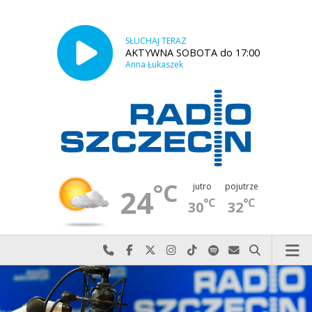
SŁUCHAJ TERAZ
AKTYWNA SOBOTA do 17:00
Anna Łukaszek
°C
jutro
pojutrze
24
°C
°C
30
32
Najlepiej po prostu do nas zadzwoń
Odwiedź nas na Facebook-u
Odwiedź nas na X
Odwiedź nas na Instagram-ie
Odwiedź nas na TikTok-u
Szukaj nas na Spotify
Wyślij do nas w
Szukaj