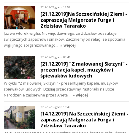
2019-12-23, godz. 13:57
[21.12.2019]Na Szczecińskiej Ziemi -
zapraszają Małgorzata Furga i
Zdzisław Tararako
Już we wtorek wigilia. Nic więc dziwnego, że Zdzisław poszukuje
świątecznych zapachów i smaków. Zaczniemy od relacji ze spotkania
wigilijnego zorganizowanego…
» więcej
2019-12-23, godz. 08:48
[21.12.2019] "Z malowanej Skrzyni" -
prezentacja kapel, muzyków i
śpiewaków ludowych
W cyklu "Z malowanej Skrzyni" - prezentujemy kapele, muzyków i
śpiewaków ludowych. Dzisiaj przedstawimy Pastorałki na Boże
Narodzenie zaśpiewne przez Anetę…
» więcej
2019-12-15, godz. 18:43
[14.12.2019] Na Szczecińskiej Ziemi -
zapraszają Małgorzata Furga i
Zdzisław Tararako
Za 10 dni rozpoczynają się najbardziej rodzinne święta w roku, święta