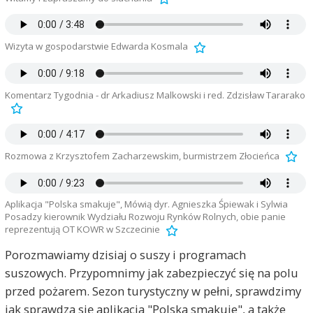
Wizyta w gospodarstwie Edwarda Kosmala
Komentarz Tygodnia - dr Arkadiusz Malkowski i red. Zdzisław Tararako
Rozmowa z Krzysztofem Zacharzewskim, burmistrzem Złocieńca
Aplikacja "Polska smakuje", Mówią dyr. Agnieszka Śpiewak i Sylwia
Posadzy kierownik Wydziału Rozwoju Rynków Rolnych, obie panie
reprezentują OT KOWR w Szczecinie
Porozmawiamy dzisiaj o suszy i programach
suszowych. Przypomnimy jak zabezpieczyć się na polu
przed pożarem. Sezon turystyczny w pełni, sprawdzimy
jak sprawdza się aplikacja "Polska smakuje", a także