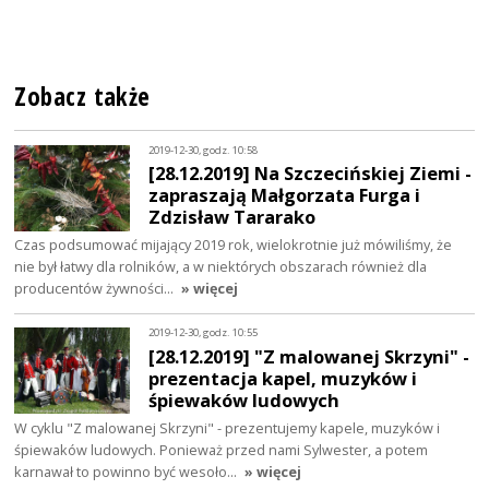
Zobacz także
2019-12-30, godz. 10:58
[28.12.2019] Na Szczecińskiej Ziemi -
zapraszają Małgorzata Furga i
Zdzisław Tararako
Czas podsumować mijający 2019 rok, wielokrotnie już mówiliśmy, że
nie był łatwy dla rolników, a w niektórych obszarach również dla
producentów żywności…
» więcej
2019-12-30, godz. 10:55
[28.12.2019] "Z malowanej Skrzyni" -
prezentacja kapel, muzyków i
śpiewaków ludowych
W cyklu "Z malowanej Skrzyni" - prezentujemy kapele, muzyków i
śpiewaków ludowych. Ponieważ przed nami Sylwester, a potem
karnawał to powinno być wesoło…
» więcej