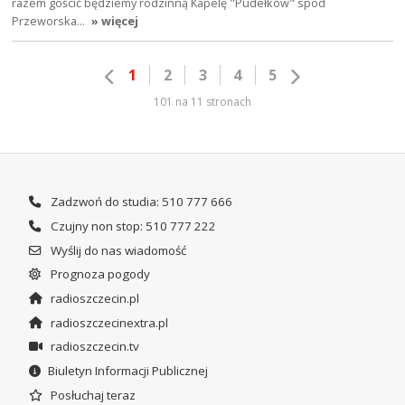
razem gościć będziemy rodzinną Kapelę "Pudełków" spod
Przeworska…
» więcej
1
2
3
4
5
101 na 11 stronach
Zadzwoń do studia: 510 777 666
Czujny non stop: 510 777 222
Wyślij do nas wiadomość
Prognoza pogody
radioszczecin.pl
radioszczecinextra.pl
radioszczecin.tv
Biuletyn Informacji Publicznej
Posłuchaj teraz