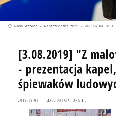
Radio Szczecin
»
Na szczecińskiej ziemi
»
ARCHIWUM - 2019
[3.08.2019] "Z mal
- prezentacja kapel
śpiewaków ludowy
2019-08-03
MAŁGORZATA JURGIEL