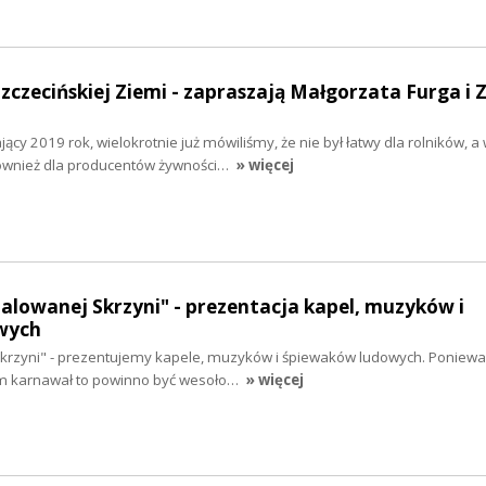
Szczecińskiej Ziemi - zapraszają Małgorzata Furga i 
y 2019 rok, wielokrotnie już mówiliśmy, że nie był łatwy dla rolników, a
również dla producentów żywności…
» więcej
malowanej Skrzyni" - prezentacja kapel, muzyków i
wych
krzyni" - prezentujemy kapele, muzyków i śpiewaków ludowych. Poniewa
em karnawał to powinno być wesoło…
» więcej