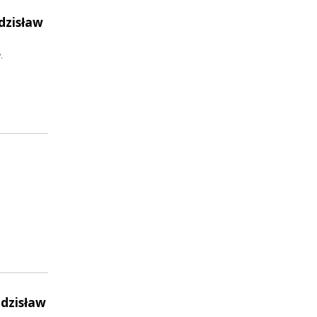
dzisław
.
Zdzisław