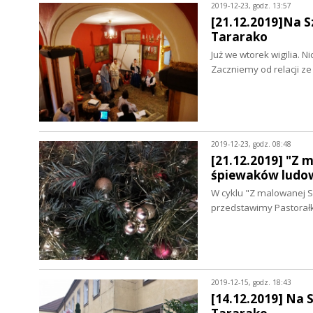
2019-12-23, godz. 13:57
[21.12.2019]Na S
Tararako
Już we wtorek wigilia. 
Zaczniemy od relacji z
2019-12-23, godz. 08:48
[21.12.2019] "Z 
śpiewaków ludo
W cyklu "Z malowanej S
przedstawimy Pastorał
2019-12-15, godz. 18:43
[14.12.2019] Na 