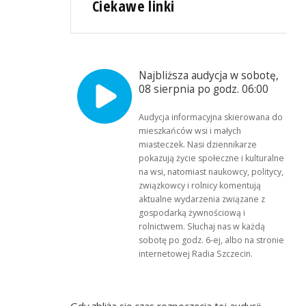
Ciekawe linki
Najbliższa audycja w sobotę,
08 sierpnia po godz. 06:00
Audycja informacyjna skierowana do
mieszkańców wsi i małych
miasteczek. Nasi dziennikarze
pokazują życie społeczne i kulturalne
na wsi, natomiast naukowcy, politycy,
związkowcy i rolnicy komentują
aktualne wydarzenia związane z
gospodarką żywnościową i
rolnictwem. Słuchaj nas w każdą
sobotę po godz. 6-ej, albo na stronie
internetowej Radia Szczecin.
Gdy zbliża się czas rozpoczęcia tej audycji,