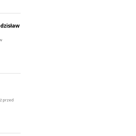
Zdzisław
 w
ż przed