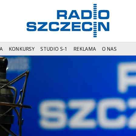
A
KONKURSY
STUDIO S-1
REKLAMA
O NAS