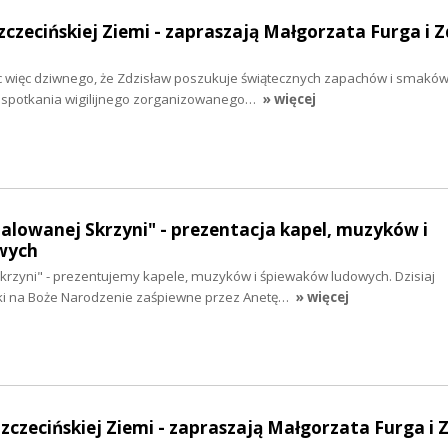
zczecińskiej Ziemi - zapraszają Małgorzata Furga i Z
Nic więc dziwnego, że Zdzisław poszukuje świątecznych zapachów i smaków
e spotkania wigilijnego zorganizowanego…
» więcej
malowanej Skrzyni" - prezentacja kapel, muzyków i
wych
krzyni" - prezentujemy kapele, muzyków i śpiewaków ludowych. Dzisiaj
ki na Boże Narodzenie zaśpiewne przez Anetę…
» więcej
Szczecińskiej Ziemi - zapraszają Małgorzata Furga i 