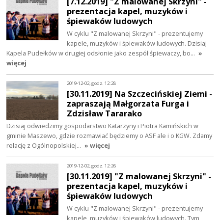
[7.12.2019] "Z malowanej Skrzyni" -
prezentacja kapel, muzyków i
śpiewaków ludowych
W cyklu "Z malowanej Skrzyni" - prezentujemy
kapele, muzyków i śpiewaków ludowych. Dzisiaj
Kapela Pudełków w drugiej odsłonie jako zespół śpiewaczy, bo…
»
więcej
2019-12-02, godz. 12:28
[30.11.2019] Na Szczecińskiej Ziemi -
zapraszają Małgorzata Furga i
Zdzisław Tararako
Dzisiaj odwiedzimy gospodarstwo Katarzyny i Piotra Kamińskich w
gminie Maszewo, gdzie rozmawiać będziemy o ASF ale i o KGW. Zdamy
relację z Ogólnopolskiej…
» więcej
2019-12-02, godz. 12:26
[30.11.2019] "Z malowanej Skrzyni" -
prezentacja kapel, muzyków i
śpiewaków ludowych
W cyklu "Z malowanej Skrzyni" - prezentujemy
kapele, muzyków i śpiewaków ludowych. Tym