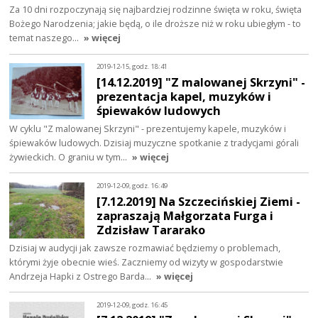
Za 10 dni rozpoczynają się najbardziej rodzinne święta w roku, święta
Bożego Narodzenia; jakie będą, o ile droższe niż w roku ubiegłym - to
temat naszego…
» więcej
2019-12-15, godz. 18:41
[14.12.2019] "Z malowanej Skrzyni" -
prezentacja kapel, muzyków i
śpiewaków ludowych
W cyklu "Z malowanej Skrzyni" - prezentujemy kapele, muzyków i
śpiewaków ludowych. Dzisiaj muzyczne spotkanie z tradycjami górali
żywieckich. O graniu w tym…
» więcej
2019-12-09, godz. 16:49
[7.12.2019] Na Szczecińskiej Ziemi -
zapraszają Małgorzata Furga i
Zdzisław Tararako
Dzisiaj w audycji jak zawsze rozmawiać będziemy o problemach,
którymi żyje obecnie wieś. Zaczniemy od wizyty w gospodarstwie
Andrzeja Hapki z Ostrego Barda…
» więcej
2019-12-09, godz. 16:45