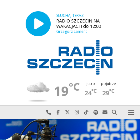
SŁUCHAJ TERAZ
RADIO SZCZECIN NA
WAKACJACH do 12:00
Grzegorz Lament
°C
jutro
pojutrze
19
°C
°C
24
29
Najlepiej po prostu do nas zadzwoń
Odwiedź nas na Facebook-u
Odwiedź nas na X
Odwiedź nas na Instagram-ie
Odwiedź nas na TikTok-u
Szukaj nas na Spotify
Wyślij do nas w
Szukaj