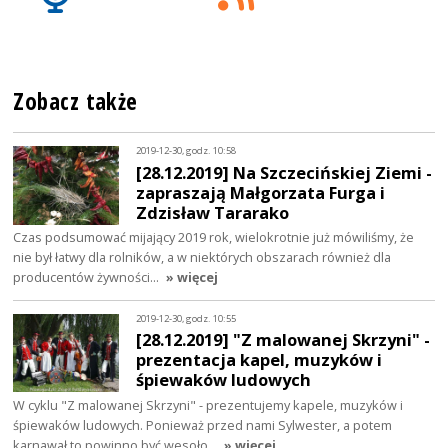
Zobacz także
2019-12-30, godz. 10:58
[28.12.2019] Na Szczecińskiej Ziemi -
zapraszają Małgorzata Furga i
Zdzisław Tararako
Czas podsumować mijający 2019 rok, wielokrotnie już mówiliśmy, że
nie był łatwy dla rolników, a w niektórych obszarach również dla
producentów żywności…
» więcej
2019-12-30, godz. 10:55
[28.12.2019] "Z malowanej Skrzyni" -
prezentacja kapel, muzyków i
śpiewaków ludowych
W cyklu "Z malowanej Skrzyni" - prezentujemy kapele, muzyków i
śpiewaków ludowych. Ponieważ przed nami Sylwester, a potem
karnawał to powinno być wesoło…
» więcej