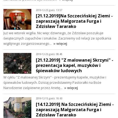
2019-12-23, godz. 13:57
[21.12.2019]Na Szczecińskiej Ziemi -
zapraszają Małgorzata Furga i
Zdzisław Tararako
Już we wtorek wigilia. Nic więc dziwnego, że Zdzisław poszukuje
świątecznych zapachów i smaków. Zaczniemy od relacji ze spotkania
wigilijnego zorganizowanego…
» więcej
2019-12-23, godz. 08:48
[21.12.2019] "Z malowanej Skrzyni" -
prezentacja kapel, muzyków i
śpiewaków ludowych
W cyklu "Z malowanej Skrzyni" - prezentujemy kapele, muzyków i
śpiewaków ludowych. Dzisiaj przedstawimy Pastorałki na Boże
Narodzenie zaśpiewne przez Anetę…
» więcej
2019-12-15, godz. 18:43
[14.12.2019] Na Szczecińskiej Ziemi -
zapraszają Małgorzata Furga i
Zdzisław Tararako