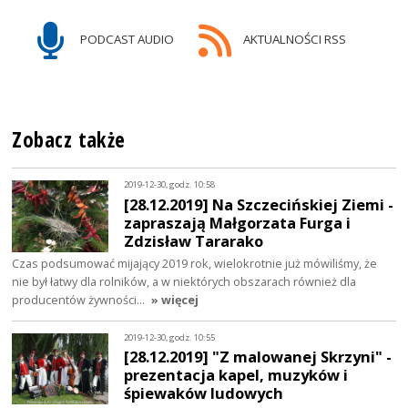
PODCAST AUDIO
AKTUALNOŚCI RSS
Zobacz także
2019-12-30, godz. 10:58
[28.12.2019] Na Szczecińskiej Ziemi -
zapraszają Małgorzata Furga i
Zdzisław Tararako
Czas podsumować mijający 2019 rok, wielokrotnie już mówiliśmy, że
nie był łatwy dla rolników, a w niektórych obszarach również dla
producentów żywności…
» więcej
2019-12-30, godz. 10:55
[28.12.2019] "Z malowanej Skrzyni" -
prezentacja kapel, muzyków i
śpiewaków ludowych