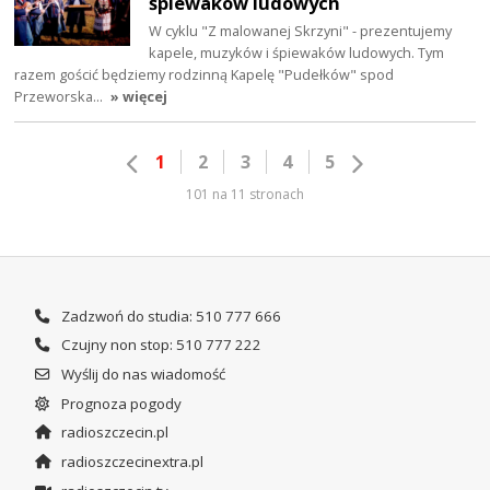
śpiewaków ludowych
W cyklu "Z malowanej Skrzyni" - prezentujemy
kapele, muzyków i śpiewaków ludowych. Tym
razem gościć będziemy rodzinną Kapelę "Pudełków" spod
Przeworska…
» więcej
1
2
3
4
5
101 na 11 stronach
Zadzwoń do studia: 510 777 666
Czujny non stop: 510 777 222
Wyślij do nas wiadomość
Prognoza pogody
radioszczecin.pl
radioszczecinextra.pl