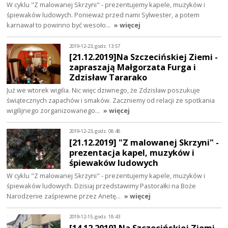
W cyklu "Z malowanej Skrzyni" - prezentujemy kapele, muzyków i
śpiewaków ludowych. Ponieważ przed nami Sylwester, a potem
karnawał to powinno być wesoło…
» więcej
2019-12-23, godz. 13:57
[21.12.2019]Na Szczecińskiej Ziemi -
zapraszają Małgorzata Furga i
Zdzisław Tararako
Już we wtorek wigilia. Nic więc dziwnego, że Zdzisław poszukuje
świątecznych zapachów i smaków. Zaczniemy od relacji ze spotkania
wigilijnego zorganizowanego…
» więcej
2019-12-23, godz. 08:48
[21.12.2019] "Z malowanej Skrzyni" -
prezentacja kapel, muzyków i
śpiewaków ludowych
W cyklu "Z malowanej Skrzyni" - prezentujemy kapele, muzyków i
śpiewaków ludowych. Dzisiaj przedstawimy Pastorałki na Boże
Narodzenie zaśpiewne przez Anetę…
» więcej
2019-12-15, godz. 18:43
[14.12.2019] Na Szczecińskiej Ziemi -