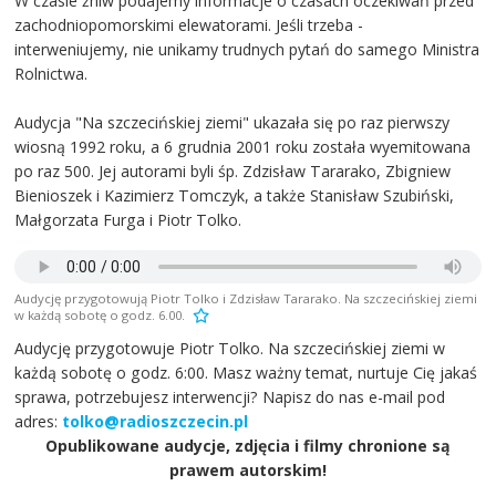
W czasie żniw podajemy informacje o czasach oczekiwań przed
zachodniopomorskimi elewatorami. Jeśli trzeba -
interweniujemy, nie unikamy trudnych pytań do samego Ministra
Rolnictwa.
Audycja "Na szczecińskiej ziemi" ukazała się po raz pierwszy
wiosną 1992 roku, a 6 grudnia 2001 roku została wyemitowana
po raz 500. Jej autorami byli śp. Zdzisław Tararako, Zbigniew
Bienioszek i Kazimierz Tomczyk, a także Stanisław Szubiński,
Małgorzata Furga i Piotr Tolko.
Audycję przygotowują Piotr Tolko i Zdzisław Tararako. Na szczecińskiej ziemi
w każdą sobotę o godz. 6.00.
Audycję przygotowuje Piotr Tolko. Na szczecińskiej ziemi w
każdą sobotę o godz. 6:00. Masz ważny temat, nurtuje Cię jakaś
sprawa, potrzebujesz interwencji? Napisz do nas e-mail pod
adres:
tolko@radioszczecin.pl
Opublikowane audycje, zdjęcia i filmy chronione są
prawem autorskim!