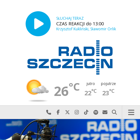
SŁUCHAJ TERAZ
CZAS REAKCJI do 13:00
Krzysztof Kukliński, Sławomir Orlik
°C
jutro
pojutrze
26
°C
°C
22
23
Najlepiej po prostu do nas zadzwoń
Odwiedź nas na Facebook-u
Odwiedź nas na X
Odwiedź nas na Instagram-ie
Odwiedź nas na TikTok-u
Szukaj nas na Spotify
Wyślij do nas w
Szukaj