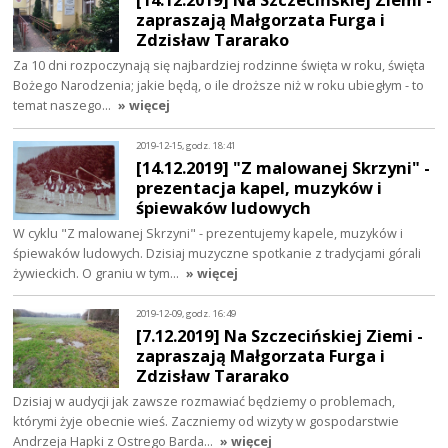
zapraszają Małgorzata Furga i
Zdzisław Tararako
Za 10 dni rozpoczynają się najbardziej rodzinne święta w roku, święta
Bożego Narodzenia; jakie będą, o ile droższe niż w roku ubiegłym - to
temat naszego…
» więcej
2019-12-15, godz. 18:41
[14.12.2019] "Z malowanej Skrzyni" -
prezentacja kapel, muzyków i
śpiewaków ludowych
W cyklu "Z malowanej Skrzyni" - prezentujemy kapele, muzyków i
śpiewaków ludowych. Dzisiaj muzyczne spotkanie z tradycjami górali
żywieckich. O graniu w tym…
» więcej
2019-12-09, godz. 16:49
[7.12.2019] Na Szczecińskiej Ziemi -
zapraszają Małgorzata Furga i
Zdzisław Tararako
Dzisiaj w audycji jak zawsze rozmawiać będziemy o problemach,
którymi żyje obecnie wieś. Zaczniemy od wizyty w gospodarstwie
Andrzeja Hapki z Ostrego Barda…
» więcej