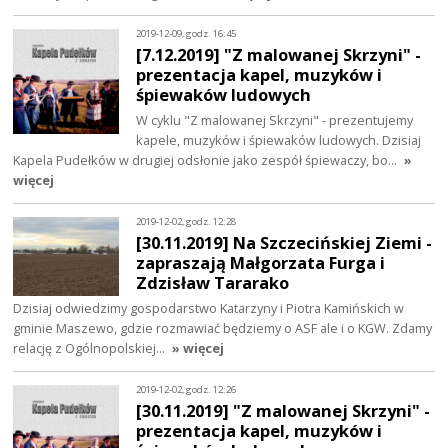
2019-12-09, godz. 16:45
[7.12.2019] "Z malowanej Skrzyni" -
prezentacja kapel, muzyków i
śpiewaków ludowych
W cyklu "Z malowanej Skrzyni" - prezentujemy
kapele, muzyków i śpiewaków ludowych. Dzisiaj
Kapela Pudełków w drugiej odsłonie jako zespół śpiewaczy, bo…
»
więcej
2019-12-02, godz. 12:28
[30.11.2019] Na Szczecińskiej Ziemi -
zapraszają Małgorzata Furga i
Zdzisław Tararako
Dzisiaj odwiedzimy gospodarstwo Katarzyny i Piotra Kamińskich w
gminie Maszewo, gdzie rozmawiać będziemy o ASF ale i o KGW. Zdamy
relację z Ogólnopolskiej…
» więcej
2019-12-02, godz. 12:26
[30.11.2019] "Z malowanej Skrzyni" -
prezentacja kapel, muzyków i