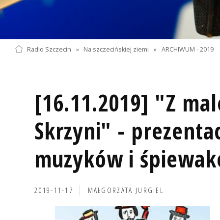
Radio Szczecin
»
Na szczecińskiej ziemi
»
ARCHIWUM - 2019
[16.11.2019] "Z ma
Skrzyni" - prezenta
muzyków i śpiewa
2019-11-17
MAŁGORZATA JURGIEL