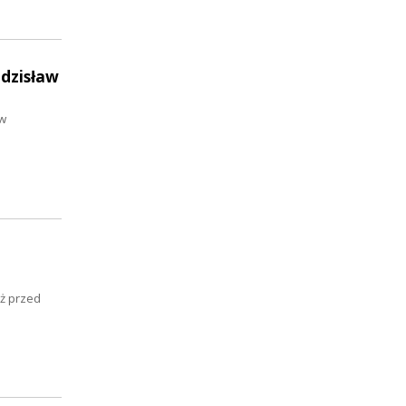
Zdzisław
 w
ż przed