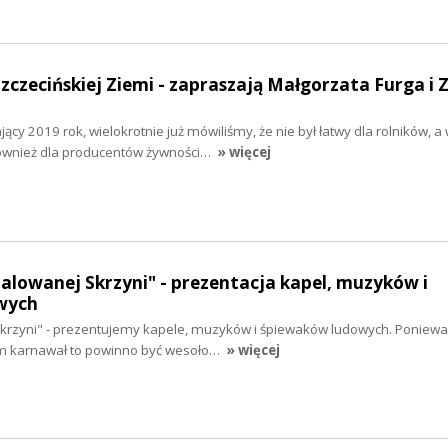
Szczecińskiej Ziemi - zapraszają Małgorzata Furga i 
y 2019 rok, wielokrotnie już mówiliśmy, że nie był łatwy dla rolników, a
również dla producentów żywności…
» więcej
malowanej Skrzyni" - prezentacja kapel, muzyków i
wych
krzyni" - prezentujemy kapele, muzyków i śpiewaków ludowych. Poniewa
em karnawał to powinno być wesoło…
» więcej