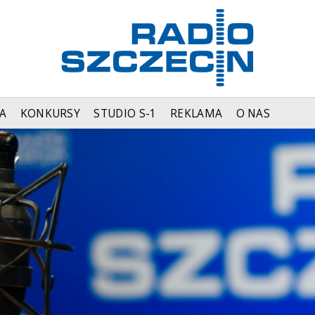
A
KONKURSY
STUDIO S-1
REKLAMA
O NAS