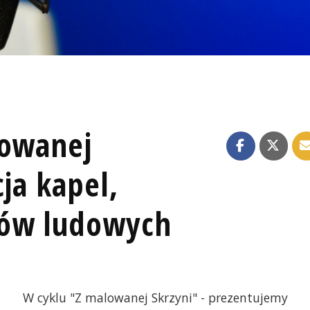
lowanej
cja kapel,
ków ludowych
W cyklu "Z malowanej Skrzyni" - prezentujemy