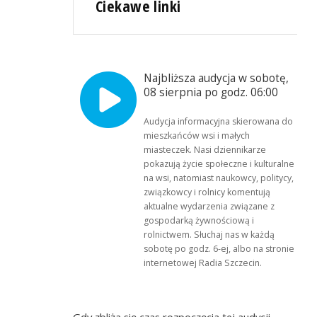
Ciekawe linki
Najbliższa audycja w sobotę,
08 sierpnia po godz. 06:00
Audycja informacyjna skierowana do
mieszkańców wsi i małych
miasteczek. Nasi dziennikarze
pokazują życie społeczne i kulturalne
na wsi, natomiast naukowcy, politycy,
związkowcy i rolnicy komentują
aktualne wydarzenia związane z
gospodarką żywnościową i
rolnictwem. Słuchaj nas w każdą
sobotę po godz. 6-ej, albo na stronie
internetowej Radia Szczecin.
Gdy zbliża się czas rozpoczęcia tej audycji,