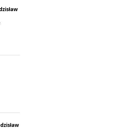
dzisław
.
Zdzisław