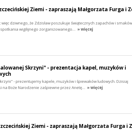
zczecińskiej Ziemi - zapraszają Małgorzata Furga i Z
Nic więc dziwnego, że Zdzisław poszukuje świątecznych zapachów i smaków
e spotkania wigilijnego zorganizowanego…
» więcej
malowanej Skrzyni" - prezentacja kapel, muzyków i
wych
krzyni" - prezentujemy kapele, muzyków i śpiewaków ludowych. Dzisiaj
ki na Boże Narodzenie zaśpiewne przez Anetę…
» więcej
Szczecińskiej Ziemi - zapraszają Małgorzata Furga i 