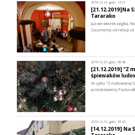
2019-12-23, godz. 13:57
[21.12.2019]Na S
Tararako
Już we wtorek wigilia. 
Zaczniemy od relacji z
2019-12-23, godz. 08:48
[21.12.2019] "Z 
śpiewaków ludo
W cyklu "Z malowanej S
przedstawimy Pastorał
2019-12-15, godz. 18:43
[14.12.2019] Na 