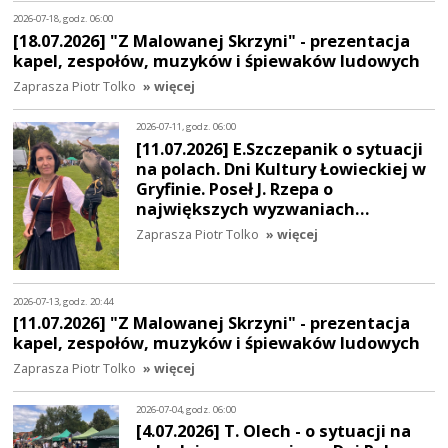
2026-07-18, godz. 06:00
[18.07.2026] "Z Malowanej Skrzyni" - prezentacja
kapel, zespołów, muzyków i śpiewaków ludowych
Zaprasza Piotr Tolko
» więcej
2026-07-11, godz. 06:00
[11.07.2026] E.Szczepanik o sytuacji
na polach. Dni Kultury Łowieckiej w
Gryfinie. Poseł J. Rzepa o
największych wyzwaniach…
Zaprasza Piotr Tolko
» więcej
2026-07-13, godz. 20:44
[11.07.2026] "Z Malowanej Skrzyni" - prezentacja
kapel, zespołów, muzyków i śpiewaków ludowych
Zaprasza Piotr Tolko
» więcej
2026-07-04, godz. 06:00
[4.07.2026] T. Olech - o sytuacji na