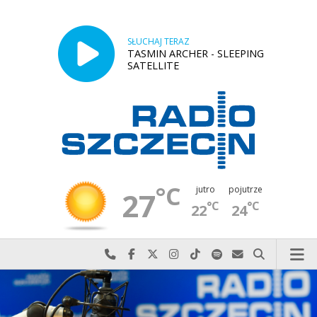
SŁUCHAJ TERAZ
TASMIN ARCHER - SLEEPING
SATELLITE
°C
jutro
pojutrze
27
°C
°C
22
24
Najlepiej po prostu do nas zadzwoń
Odwiedź nas na Facebook-u
Odwiedź nas na X
Odwiedź nas na Instagram-ie
Odwiedź nas na TikTok-u
Szukaj nas na Spotify
Wyślij do nas w
Szukaj