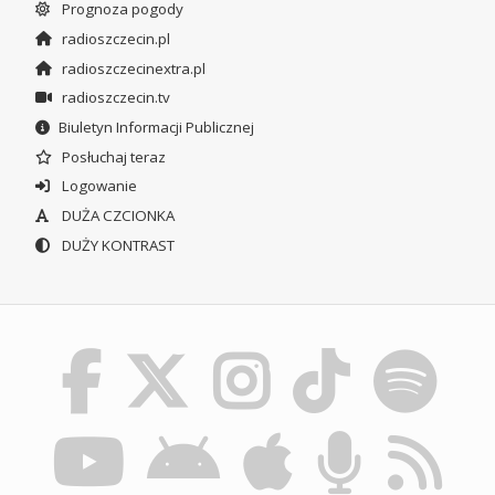
Prognoza pogody
radioszczecin.pl
radioszczecinextra.pl
radioszczecin.tv
Biuletyn Informacji Publicznej
Posłuchaj teraz
Logowanie
DUŻA CZCIONKA
DUŻY KONTRAST