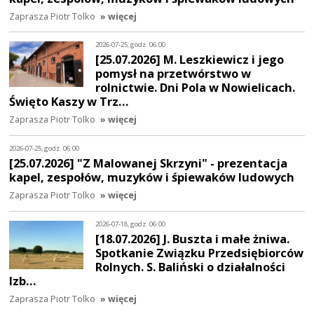
Zaprasza Piotr Tolko
» więcej
2026-07-25, godz. 06:00
[25.07.2026] M. Leszkiewicz i jego
pomysł na przetwórstwo w
rolnictwie. Dni Pola w Nowielicach.
Święto Kaszy w Trz…
Zaprasza Piotr Tolko
» więcej
2026-07-25, godz. 06:00
[25.07.2026] "Z Malowanej Skrzyni" - prezentacja
kapel, zespołów, muzyków i śpiewaków ludowych
Zaprasza Piotr Tolko
» więcej
2026-07-18, godz. 06:00
[18.07.2026] J. Buszta i małe żniwa.
Spotkanie Związku Przedsiębiorców
Rolnych. S. Baliński o działalności
Izb…
Zaprasza Piotr Tolko
» więcej