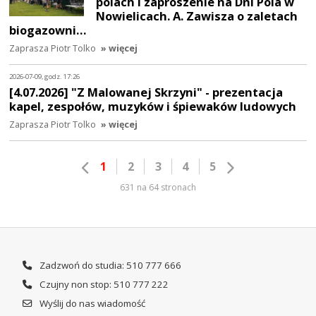
polach i zaproszenie na Dni Pola w
Nowielicach. A. Zawisza o zaletach
biogazowni…
Zaprasza Piotr Tolko
» więcej
2026-07-09, godz. 17:26
[4.07.2026] "Z Malowanej Skrzyni" - prezentacja
kapel, zespołów, muzyków i śpiewaków ludowych
Zaprasza Piotr Tolko
» więcej
1
2
3
4
5
631 na 64 stronach
Zadzwoń do studia: 510 777 666
Czujny non stop: 510 777 222
Wyślij do nas wiadomość