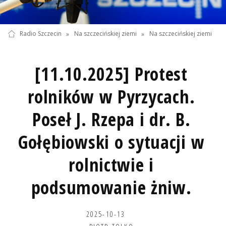
Radio Szczecin
»
Na szczecińskiej ziemi
»
Na szczecińskiej ziemi
[11.10.2025] Protest
rolników w Pyrzycach.
Poseł J. Rzepa i dr. B.
Gołębiowski o sytuacji w
rolnictwie i
podsumowanie żniw.
2025-10-13