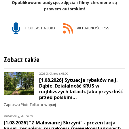
Opublikowane audycje, zdjęcia i filmy chronione są
prawem autorskim!
PODCAST AUDIO
AKTUALNOŚCI RSS
Zobacz także
2026-08-01, godz. 06:00
[1.08.2026] Sytuacja rybaków na J.
Dąbie. Działalność KRUS w
najbliższych latach. Jaka przyszłość
przed polskim…
Zaprasza Piotr Tolko
» więcej
2026-08-01, godz. 06:00
[1.08.2026] "Z Malowanej Skrzyni" - prezentacja
kapel, zespołów, muzyków i śpiewaków ludowych