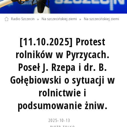
Radio Szczecin
»
Na szczecińskiej ziemi
»
Na szczecińskiej ziemi
[11.10.2025] Protest
rolników w Pyrzycach.
Poseł J. Rzepa i dr. B.
Gołębiowski o sytuacji w
rolnictwie i
podsumowanie żniw.
2025-10-13