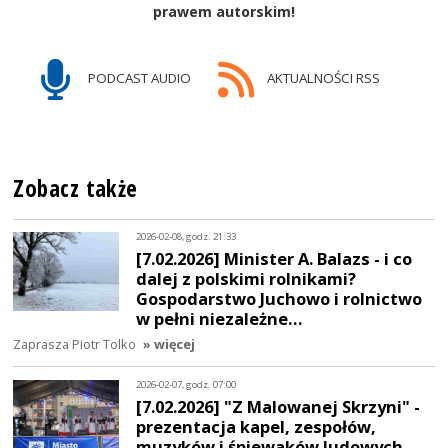
prawem autorskim!
PODCAST AUDIO
AKTUALNOŚCI RSS
Zobacz także
2026-02-08, godz. 21:33
[7.02.2026] Minister A. Balazs - i co
dalej z polskimi rolnikami?
Gospodarstwo Juchowo i rolnictwo
w pełni niezależne…
Zaprasza Piotr Tolko
» więcej
2026-02-07, godz. 07:00
[7.02.2026] "Z Malowanej Skrzyni" -
prezentacja kapel, zespołów,
muzyków i śpiewaków ludowych