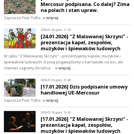
Mercosur podpisana. Co dalej? Zima
na polach i stan upraw.
Zaprasza Piotr Tolko
» więcej
2026-01-26, godz. 11:43
[24.01.2026] "Z Malowanej Skrzyni" -
prezentacja kapel, zespołów,
muzyków i śpiewaków ludowych
W cyklu "Z Malowanej Skrzyni" - prezentujemy kapele, muzyków i
śpiewaków ludowych. Dzisiaj pogawędzimy o karnawale na wsi, ale
również zagramy do tańca…
» więcej
2026-01-18, godz. 21:48
[17.01.2026] Dzis podpisanie umowy
handlowej UE-Mercosur
Zaprasza Piotr Tolko
» więcej
2026-01-18, godz. 16:42
[17.01.2026] "Z Malowanej Skrzyni" -
prezentacja kapel, zespołów,
muzyków i śpiewaków ludowych