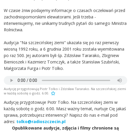
W czasie żniw podajemy informacje o czasach oczekiwań przed
zachodniopomorskimi elewatorami. Jeśli trzeba -
interweniujemy, nie unikamy trudnych pytań do samego Ministra
Rolnictwa.
Audycja "Na szczecińskiej ziemi" ukazała się po raz pierwszy
wiosną 1992 roku, a 6 grudnia 2001 roku została wyemitowana
po raz 500. Jej autorami byli śp. Zdzisław Tararako, Zbigniew
Bienioszek i Kazimierz Tomczyk, a także Stanisław Szubiński,
Małgorzata Furga i Piotr Tolko.
Audycję przygotowują Piotr Tolko i Zdzisław Tararako. Na szczecińskiej ziemi
w każdą sobotę o godz. 6.00.
Audycję przygotowuje Piotr Tolko. Na szczecińskiej ziemi w
każdą sobotę o godz. 6:00. Masz ważny temat, nurtuje Cię jakaś
sprawa, potrzebujesz interwencji? Napisz do nas e-mail pod
adres:
tolko@radioszczecin.pl
Opublikowane audycje, zdjęcia i filmy chronione są