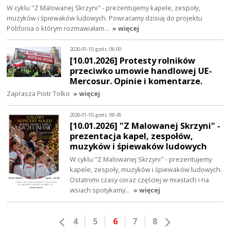
W cyklu "Z Malowanej Skrzyni" - prezentujemy kapele, zespoły,
muzyków i śpiewaków ludowych. Powracamy dzisiaj do projektu
Polifonia o którym rozmawiałam…
» więcej
2026-01-10, godz. 06:00
[10.01.2026] Protesty rolników
przeciwko umowie handlowej UE-
Mercosur. Opinie i komentarze.
Zaprasza Piotr Tolko
» więcej
2026-01-10, godz. 09:45
[10.01.2026] "Z Malowanej Skrzyni" -
prezentacja kapel, zespołów,
muzyków i śpiewaków ludowych
W cyklu "Z Malowanej Skrzyni" - prezentujemy
kapele, zespoły, muzyków i śpiewaków ludowych.
Ostatnimi czasy coraz częściej w miastach i na
wsiach spotykamy…
» więcej
4
5
6
7
8