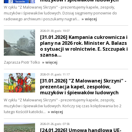
W cyklu "Z Malowanej Skrzyni" - prezentujemy kapele, zespoły,
muzyków i śpiewaków ludowych. Dzisiaj sięgniemy ponownie do
radiowego archiwum i poszukamy nagrań…
» więcej
2026-01-30, godz. 19:07
[31.01.2026] Kampania cukrownicza i
plany na 2026 rok. Minister A. Balazs
o sytuacji w rolnictwie. E. Szczupak i
szansa…
Zaprasza Piotr Tolko
» więcej
2026-01-31, godz. 11:17
[31.01.2026] "Z Malowanej Skrzyni" -
prezentacja kapel, zespołów,
muzyków i śpiewaków ludowych
W cyklu "Z Malowanej Skrzyni" - prezentujemy kapele, zespoły,
muzyków i śpiewaków ludowych. Kończy się czas kolędowania bo 2
lutego Kościół katolicki…
» więcej
2026-01-26, godz. 07:58
[24.01.2026] Umowa handlowa UE-