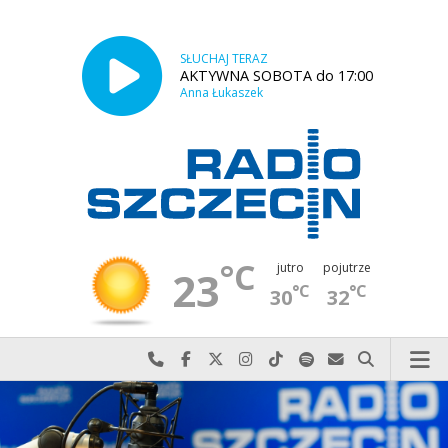
SŁUCHAJ TERAZ
AKTYWNA SOBOTA do 17:00
Anna Łukaszek
°C
jutro
pojutrze
23
°C
°C
30
32
Najlepiej po prostu do nas zadzwoń
Odwiedź nas na Facebook-u
Odwiedź nas na X
Odwiedź nas na Instagram-ie
Odwiedź nas na TikTok-u
Szukaj nas na Spotify
Wyślij do nas w
Szukaj