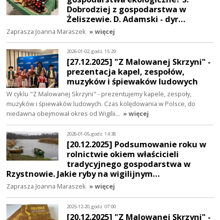
Dobrodziej z gospodarstwa w
Żeliszewie. D. Adamski - dyr…
Zaprasza Joanna Maraszek
» więcej
2026-01-02, godz. 15:29
[27.12.2025] "Z Malowanej Skrzyni" -
prezentacja kapel, zespołów,
muzyków i śpiewaków ludowych
W cyklu "Z Malowanej Skrzyni" - prezentujemy kapele, zespoły,
muzyków i śpiewaków ludowych. Czas kolędowania w Polsce, do
niedawna obejmował okres od Wigilii…
» więcej
2026-01-05, godz. 14:38
[20.12.2025] Podsumowanie roku w
rolnictwie okiem właścicieli
tradycyjnego gospodarstwa w
Rzystnowie. Jakie ryby na wigilijnym…
Zaprasza Joanna Maraszek
» więcej
2025-12-20, godz. 07:00
[20.12.2025] "Z Malowanej Skrzyni" -