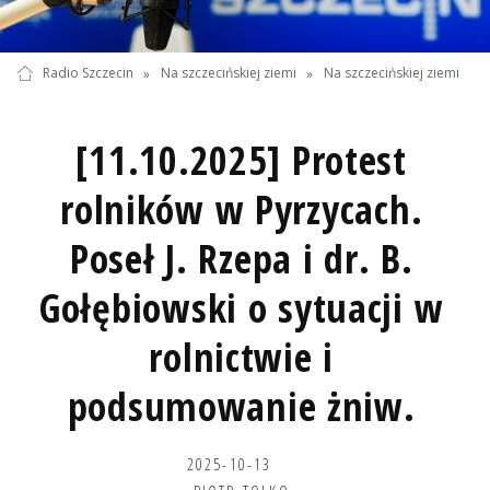
Radio Szczecin
»
Na szczecińskiej ziemi
»
Na szczecińskiej ziemi
[11.10.2025] Protest
rolników w Pyrzycach.
Poseł J. Rzepa i dr. B.
Gołębiowski o sytuacji w
rolnictwie i
podsumowanie żniw.
2025-10-13