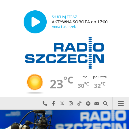
SŁUCHAJ TERAZ
AKTYWNA SOBOTA do 17:00
Anna Łukaszek
°C
jutro
pojutrze
23
°C
°C
30
32
Najlepiej po prostu do nas zadzwoń
Odwiedź nas na Facebook-u
Odwiedź nas na X
Odwiedź nas na Instagram-ie
Odwiedź nas na TikTok-u
Szukaj nas na Spotify
Wyślij do nas w
Szukaj