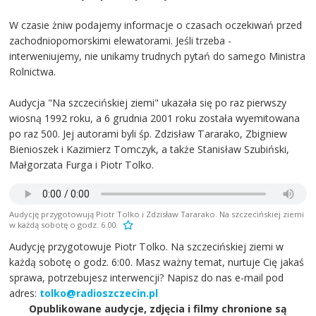
W czasie żniw podajemy informacje o czasach oczekiwań przed
zachodniopomorskimi elewatorami. Jeśli trzeba -
interweniujemy, nie unikamy trudnych pytań do samego Ministra
Rolnictwa.
Audycja "Na szczecińskiej ziemi" ukazała się po raz pierwszy
wiosną 1992 roku, a 6 grudnia 2001 roku została wyemitowana
po raz 500. Jej autorami byli śp. Zdzisław Tararako, Zbigniew
Bienioszek i Kazimierz Tomczyk, a także Stanisław Szubiński,
Małgorzata Furga i Piotr Tolko.
Audycję przygotowują Piotr Tolko i Zdzisław Tararako. Na szczecińskiej ziemi
w każdą sobotę o godz. 6.00.
Audycję przygotowuje Piotr Tolko. Na szczecińskiej ziemi w
każdą sobotę o godz. 6:00. Masz ważny temat, nurtuje Cię jakaś
sprawa, potrzebujesz interwencji? Napisz do nas e-mail pod
adres:
tolko@radioszczecin.pl
Opublikowane audycje, zdjęcia i filmy chronione są