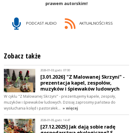
prawem autorskim!
PODCAST AUDIO
AKTUALNOŚCI RSS
Zobacz także
2026-01-03, godz. 07:00
[3.01.2026] "Z Malowanej Skrzyni" -
prezentacja kapel, zespołów,
muzyków i śpiewaków ludowych
W cyklu "Z Malowanej Skrzyni" - prezentujemy kapele, zespoły,
muzyków i śpiewaków ludowych. Dzisiaj zaprosimy państwa do
wysłuchania kolęd i pastorałek…
» więcej
2026-01-05, godz. 14:47
[27.12.2025] Jak dają sobie radę
gospodarstwa ekologiczne? S.