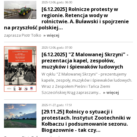
2025-12-06, godz. 06:00
[6.12.2025] Rolnicze protesty w
regionie. Retencja wody w
rolnictwie. A. Buławski i spojrzenie
na przyszłość polskiej…
zaprasza Piotr Tolko
» więcej
2025-12-06, godz. 07:00
[6.12.2025] "Z Malowanej Skrzyni" -
prezentacja kapel, zespołów,
muzyków i śpiewaków ludowych
W cyklu "Z Malowanej Skrzyni" - prezentujemy
kapele, zespoły, muzyków i śpiewaków ludowych.
Wraz z Zespołem Pieśni i Tańca Ziemi
Szczecińskiej Krąg zapraszamy…
» więcej
2025-11-27, godz. 17:51
[29.11.25] Rolnicy o sytuacji i
protestach. Instytut Zootechniki w
Kołbaczu i podsumowanie sezonu.
Biogazownie - tak czy…