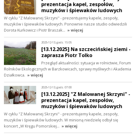
prezentacja kapel, zespołów,
muzyków i śpiewaków ludowych
W cyklu "Z Malowanej Skrzyni" - prezentujemy kapele, zespoły,
muzyków i śpiewaków ludowych. Ponownie nasze studio odwiedzili
Dorota Kurkowicz i Piotr Braszak…
» więcej
2025-12-13, godz. 15:05
[13.12.2025] Na szczecińskiej ziemi -
zaprasza Piotr Tolko
Przegląd aktualności: sytuacja w rolnictwie, Forum
Rolników Ekologicznych w Barzkowicach, sprawy myśliwych i Akademia
Działkowca.
» więcej
2025-12-13, godz. 07:00
[13.12.2025] "Z Malowanej Skrzyni" -
prezentacja kapel, zespołów,
muzyków i śpiewaków ludowych
W cyklu "Z Malowanej Skrzyni" - prezentujemy kapele, zespoły,
muzyków i śpiewaków ludowych. W minioną niedzielę odbył się
koncert „W Kręgu Pomorskiej…
» więcej