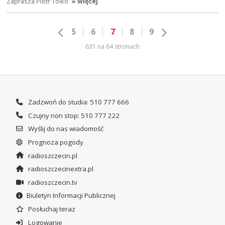
Zaprasza Piotr Tolko
» więcej
5
6
7
8
9
631 na 64 stronach
Zadzwoń do studia: 510 777 666
Czujny non stop: 510 777 222
Wyślij do nas wiadomość
Prognoza pogody
radioszczecin.pl
radioszczecinextra.pl
radioszczecin.tv
Biuletyn Informacji Publicznej
Posłuchaj teraz
Logowanie