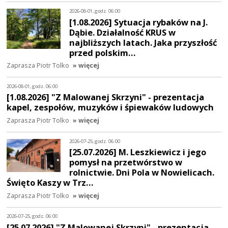
2026-08-01, godz. 06:00
[1.08.2026] Sytuacja rybaków na J.
Dąbie. Działalność KRUS w
najbliższych latach. Jaka przyszłość
przed polskim…
Zaprasza Piotr Tolko
» więcej
2026-08-01, godz. 06:00
[1.08.2026] "Z Malowanej Skrzyni" - prezentacja
kapel, zespołów, muzyków i śpiewaków ludowych
Zaprasza Piotr Tolko
» więcej
2026-07-25, godz. 06:00
[25.07.2026] M. Leszkiewicz i jego
pomysł na przetwórstwo w
rolnictwie. Dni Pola w Nowielicach.
Święto Kaszy w Trz…
Zaprasza Piotr Tolko
» więcej
2026-07-25, godz. 06:00
[25.07.2026] "Z Malowanej Skrzyni" - prezentacja