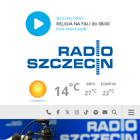
SŁUCHAJ TERAZ
RELIGIA NA FALI do 08:00
Piotr Kołodziejski
°C
jutro
pojutrze
14
°C
°C
27
22
Najlepiej po prostu do nas zadzwoń
Odwiedź nas na Facebook-u
Odwiedź nas na X
Odwiedź nas na Instagram-ie
Odwiedź nas na TikTok-u
Szukaj nas na Spotify
Wyślij do nas w
Szukaj