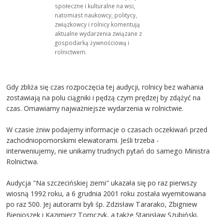
społeczne i kulturalne na wsi,
natomiast naukowcy, politycy,
związkowcy i rolnicy komentują
aktualne wydarzenia związane z
gospodarką żywnościową i
rolnictwem.
Gdy zbliża się czas rozpoczęcia tej audycji, rolnicy bez wahania
zostawiają na polu ciągniki i pędzą czym prędzej by zdążyć na
czas. Omawiamy najważniejsze wydarzenia w rolnictwie.
W czasie żniw podajemy informacje o czasach oczekiwań przed
zachodniopomorskimi elewatorami. Jeśli trzeba -
interweniujemy, nie unikamy trudnych pytań do samego Ministra
Rolnictwa.
Audycja "Na szczecińskiej ziemi" ukazała się po raz pierwszy
wiosną 1992 roku, a 6 grudnia 2001 roku została wyemitowana
po raz 500. Jej autorami byli śp. Zdzisław Tararako, Zbigniew
Bienioszek i Kazimierz Tomczyk, a także Stanisław Szubiński,