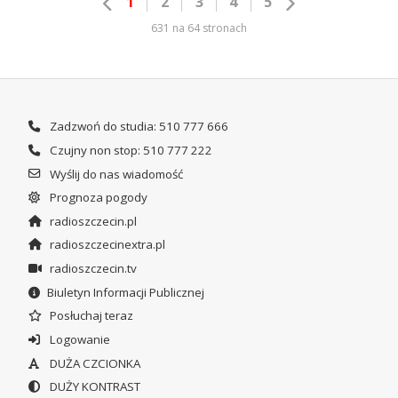
1
2
3
4
5
631 na 64 stronach
Zadzwoń do studia: 510 777 666
Czujny non stop: 510 777 222
Wyślij do nas wiadomość
Prognoza pogody
radioszczecin.pl
radioszczecinextra.pl
radioszczecin.tv
Biuletyn Informacji Publicznej
Posłuchaj teraz
Logowanie
DUŻA CZCIONKA
DUŻY KONTRAST