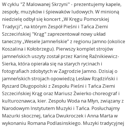
W cyklu "Z Malowanej Skrzyni" - prezentujemy kapele,
zespoły, muzyków i śpiewaków ludowych. W minioną
niedzielę odbył się koncert „W Kręgu Pomorskiej
Tradycji”, na którym Zespół Pieśni i Tańca Ziemi
Szczecińskiej "Krąg" zaprezentował nowy układ
taneczny „Wesele Jamneńskie” z regionu Jamno (okolice
Koszalina i Kołobrzegu). Pierwszy komplet strojów
jamneńskich uszyty został przez Karinę Raźnikiewicz-
Sierka, która opierała się na starych rycinach i
fotografiach zdobytych w Zagrodzie Jamno. Dzisiaj o
jamneńskich strojach opowiedzą Lesław Rządziński i
Ryszard Długopolski z Zespołu Pieśni i Tańca Ziemi
Szczecińskiej Krąg oraz Mariusz Żwierko choreograf i
kulturoznawca, kier. Zespołu Woda na Młyn, związany z
Narodowym Instytutem Muzyki i Tańca. Posłuchajmy
Mazurki skocznej, tańca Dwukroczek i Anna Marta w
wykonaniu Romana Podlasinskiego. Muzyki tradycyjnej