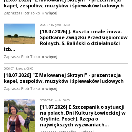
kapel, zespołów, muzyków i śpiewaków ludowych
Zaprasza Piotr Tolko
» więcej
2026-07-18, godz. 06:00
[18.07.2026] J. Buszta i małe żniwa.
Spotkanie Związku Przedsiębiorców
Rolnych. S. Baliński o działalności
Izb…
Zaprasza Piotr Tolko
» więcej
2026-07-18, godz. 06:00
[18.07.2026] "Z Malowanej Skrzyni" - prezentacja
kapel, zespołów, muzyków i śpiewaków ludowych
Zaprasza Piotr Tolko
» więcej
2026-07-11, godz. 06:00
[11.07.2026] E.Szczepanik o sytuacji
na polach. Dni Kultury Łowieckiej w
Gryfinie. Poseł J. Rzepa o
największych wyzwaniach…
Zaprasza Piotr Tolko
» więcej