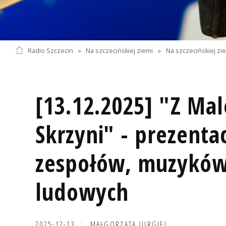
Radio Szczecin
»
Na szczecińskiej ziemi
»
Na szczecińskiej zi
[13.12.2025] "Z Ma
Skrzyni" - prezenta
zespołów, muzyków
ludowych
2025-12-13
MAŁGORZATA JURGIEL