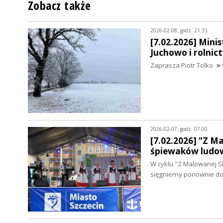
Zobacz także
2026-02-08, godz. 21:33
[7.02.2026] Minis
Juchowo i rolnic
Zaprasza Piotr Tolko
» 
2026-02-07, godz. 07:00
[7.02.2026] "Z M
śpiewaków ludo
W cyklu "Z Malowanej S
sięgniemy ponownie d