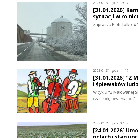
2026-01-30, godz. 19:07
[31.01.2026] Kam
sytuacji w rolnic
Zaprasza Piotr Tolko
» 
2026-01-31, godz. 11:17
[31.01.2026] "Z 
i śpiewaków lud
W cyklu "Z Malowanej S
czas kolędowania bo 2 l
2026-01-26, godz. 07:58
[24.01.2026] Um
polach i stan up