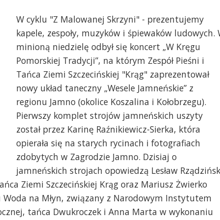
W cyklu "Z Malowanej Skrzyni" - prezentujemy
kapele, zespoły, muzyków i śpiewaków ludowych.
minioną niedzielę odbył się koncert „W Kręgu
Pomorskiej Tradycji”, na którym Zespół Pieśni i
Tańca Ziemi Szczecińskiej "Krąg" zaprezentował
nowy układ taneczny „Wesele Jamneńskie” z
regionu Jamno (okolice Koszalina i Kołobrzegu).
Pierwszy komplet strojów jamneńskich uszyty
został przez Karinę Raźnikiewicz-Sierka, która
opierała się na starych rycinach i fotografiach
zdobytych w Zagrodzie Jamno. Dzisiaj o
jamneńskich strojach opowiedzą Lesław Rządzińsk
 Tańca Ziemi Szczecińskiej Krąg oraz Mariusz Żwierko
ołu Woda na Młyn, związany z Narodowym Instytutem
kocznej, tańca Dwukroczek i Anna Marta w wykonaniu