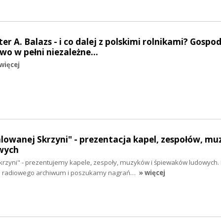
ter A. Balazs - i co dalej z polskimi rolnikami? Gosp
two w pełni niezależne…
więcej
alowanej Skrzyni" - prezentacja kapel, zespołów, mu
wych
krzyni" - prezentujemy kapele, zespoły, muzyków i śpiewaków ludowych. 
o radiowego archiwum i poszukamy nagrań…
» więcej