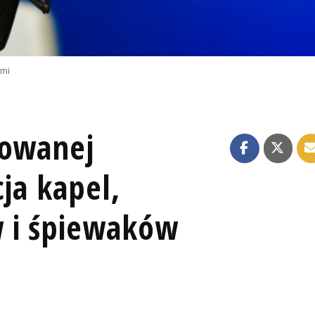
emi
lowanej
cja kapel,
 i śpiewaków