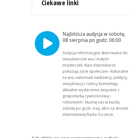
Ciekawe linki
Najbliższa audycja w sobotę,
08 sierpnia po godz. 06:00
Audycja informacyjna skierowana do
mieszkańców wsi i małych
miasteczek. Nasi dziennikarze
pokazują życie społeczne i kulturalne
na wsi, natomiast naukowcy, politycy,
związkowcy i rolnicy komentują
aktualne wydarzenia związane z
gospodarką żywnościową i
rolnictwem. Słuchaj nas w każdą
sobotę po godz. 6-ej, albo na stronie
internetowej Radia Szczecin.
Gdy zbliża się czas rozpoczęcia tej audycji,