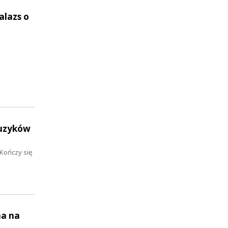
alazs o
muzyków
Kończy się
ma na