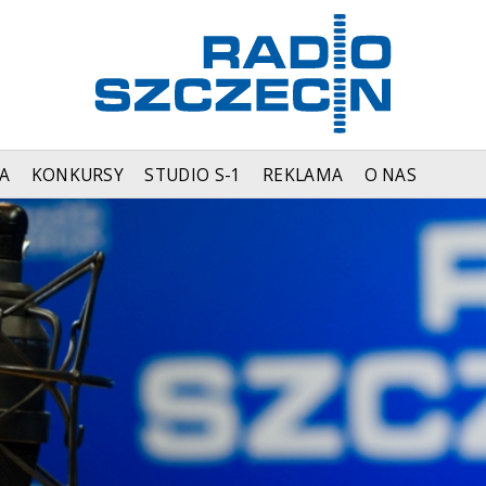
A
KONKURSY
STUDIO S-1
REKLAMA
O NAS