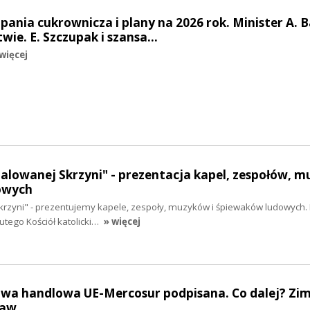
pania cukrownicza i plany na 2026 rok. Minister A. B
twie. E. Szczupak i szansa…
więcej
Malowanej Skrzyni" - prezentacja kapel, zespołów, 
owych
krzyni" - prezentujemy kapele, zespoły, muzyków i śpiewaków ludowych. 
utego Kościół katolicki…
» więcej
owa handlowa UE-Mercosur podpisana. Co dalej? Zi
raw.