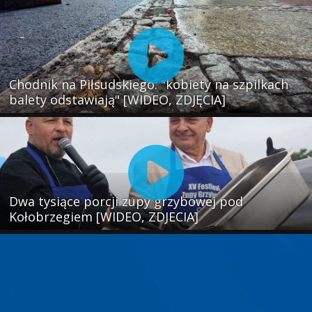
Chodnik na Piłsudskiego: "kobiety na szpilkach
balety odstawiają" [WIDEO, ZDJĘCIA]
Dwa tysiące porcji zupy grzybowej pod
Kołobrzegiem [WIDEO, ZDJECIA]