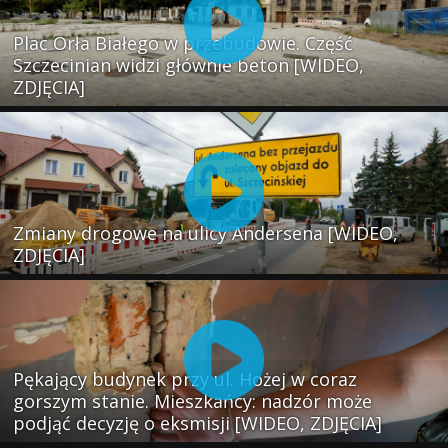
Plac Orła Białego w przebudowie. Część
Szczecinian widzi głównie beton [WIDEO,
ZDJĘCIA]
Zmiany drogowe na ulicy Andersena [WIDEO,
ZDJĘCIA]
Pękający budynek przy ul. Hożej w coraz
gorszym stanie. Mieszkańcy: nadzór może
podjąć decyzję o eksmisji [WIDEO, ZDJĘCIA]