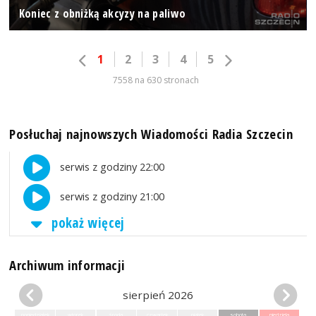
Koniec z obniżką akcyzy na paliwo
1
2
3
4
5
7558 na 630 stronach
Posłuchaj najnowszych Wiadomości Radia Szczecin
serwis z godziny 22:00
serwis z godziny 21:00
pokaż więcej
Archiwum informacji
sierpień 2026
poniedziałek
wtorek
środa
czwartek
piątek
sobota
niedziela