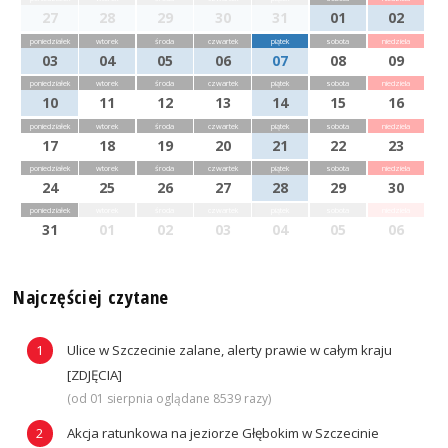
27
28
29
30
31
01
02
poniedziałek
wtorek
środa
czwartek
piątek
sobota
niedziela
03
04
05
06
07
08
09
poniedziałek
wtorek
środa
czwartek
piątek
sobota
niedziela
10
11
12
13
14
15
16
poniedziałek
wtorek
środa
czwartek
piątek
sobota
niedziela
17
18
19
20
21
22
23
poniedziałek
wtorek
środa
czwartek
piątek
sobota
niedziela
24
25
26
27
28
29
30
poniedziałek
wtorek
środa
czwartek
piątek
sobota
niedziela
31
01
02
03
04
05
06
Najczęściej czytane
Ulice w Szczecinie zalane, alerty prawie w całym kraju
[ZDJĘCIA]
(od 01 sierpnia oglądane 8539 razy)
Akcja ratunkowa na jeziorze Głębokim w Szczecinie