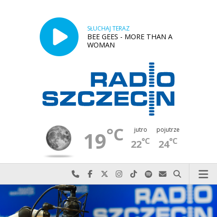
SŁUCHAJ TERAZ
BEE GEES - MORE THAN A
WOMAN
°C
jutro
pojutrze
19
°C
°C
22
24
Najlepiej po prostu do nas zadzwoń
Odwiedź nas na Facebook-u
Odwiedź nas na X
Odwiedź nas na Instagram-ie
Odwiedź nas na TikTok-u
Szukaj nas na Spotify
Wyślij do nas w
Szukaj