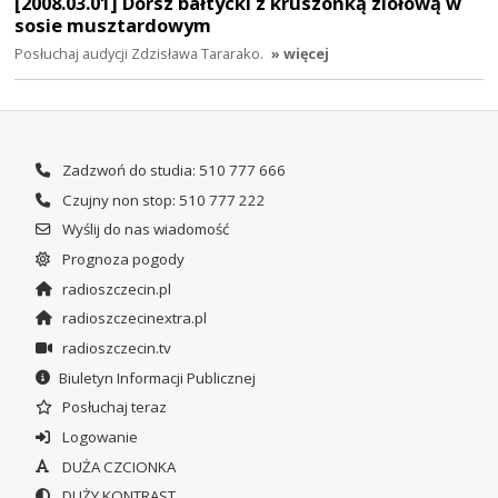
[2008.03.01] Dorsz bałtycki z kruszonką ziołową w
sosie musztardowym
Posłuchaj audycji Zdzisława Tararako.
» więcej
Zadzwoń do studia: 510 777 666
Czujny non stop: 510 777 222
Wyślij do nas wiadomość
Prognoza pogody
radioszczecin.pl
radioszczecinextra.pl
radioszczecin.tv
Biuletyn Informacji Publicznej
Posłuchaj teraz
Logowanie
DUŻA CZCIONKA
DUŻY KONTRAST