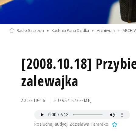
Radio Szczecin
»
Kuchnia Pana Dzidka
»
Archiwum
»
ARCHIW
[2008.10.18] Przyb
zalewajka
2008-10-16
ŁUKASZ SZEŁEMEJ
Posłuchaj audycji Zdzisława Tararako.