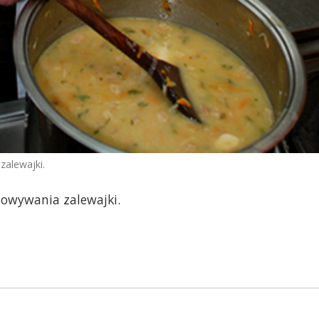
zalewajki.
towywania zalewajki.