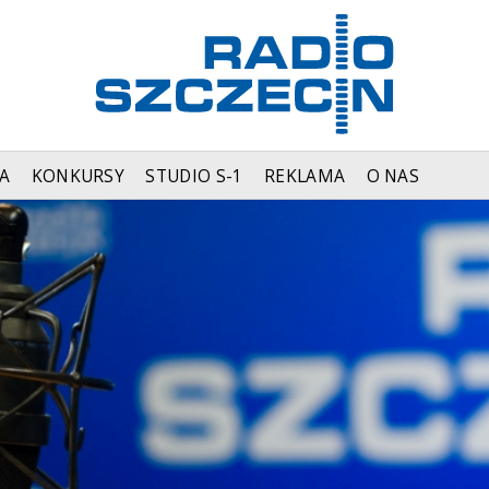
A
KONKURSY
STUDIO S-1
REKLAMA
O NAS