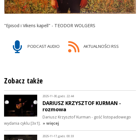
"Episod i Vikens kapell" - TEODOR WOLGERS
PODCAST AUDIO
AKTUALNOŚCI RSS
Zobacz także
2025-11-30, godz. 22:44
DARIUSZ KRZYSZTOF KURMAN -
rozmowa
Dariusz Krzysztof Kurman - gość listopadowego
wydania cyklu [3x1].
» więcej
2025-11-17, godz. 00:33