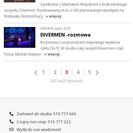
Spotkanie z Michałem Wójcikiem z krakowskiego
zespołu Cinemon. Rozmawiamy m.in. o ich planowanym występie na
festiwalu Glastonbury.
» więcej
2025-06-01, godz. 23:23
DIVERMEN -rozmowa
Rozmowa z uczestnikami majowego wydania
cyklu [3x1]. W studiu cały zespół Divermen czyli:
Tosia, Michał i Kacper.
» więcej
1
2
3
4
5
247 na 25 stronach
Zadzwoń do studia: 510 777 666
Czujny non stop: 510 777 222
Wyślij do nas wiadomość