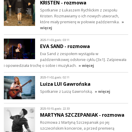
KRISTEN - rozmowa
Spotkanie z Łukaszem Rychlickim z zespołu
Kristen. Rozmawiamy o ich nowych utworach,
które miały premierę w połowie października.
»
więcej
2025-11-03, godz. 03:11
EVA SAND - rozmowa
Eva Sand z zespołem wystąpiła w
październikowej odsłonie cyklu [3x1]. Zaśpiewała
i opowiedziała trochę o sobie i muzykach.
» więcej
2025-11-02, godz. 02:11
Luiza LUI Gawrońska
Spotkanie z Luizą Gawrońską.
» więcej
2025-10-10, godz. 22:33
MARTYNA SZCZEPANIAK - rozmowa
Rozmowa z Martyną Szczepaniak po jej
szczecińskim koncercie, a przed premierą