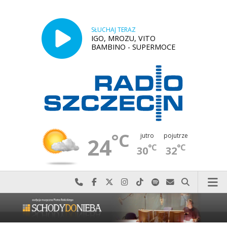
SŁUCHAJ TERAZ
IGO, MROZU, VITO
BAMBINO - SUPERMOCE
°C
jutro
pojutrze
24
°C
°C
30
32
Najlepiej po prostu do nas zadzwoń
Odwiedź nas na Facebook-u
Odwiedź nas na X
Odwiedź nas na Instagram-ie
Odwiedź nas na TikTok-u
Szukaj nas na Spotify
Wyślij do nas w
Szukaj