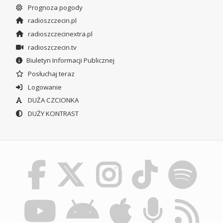
Prognoza pogody
radioszczecin.pl
radioszczecinextra.pl
radioszczecin.tv
Biuletyn Informacji Publicznej
Posłuchaj teraz
Logowanie
DUŻA CZCIONKA
DUŻY KONTRAST