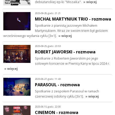
debiutanckiej ep-ki "Mozaika".
» więcej
2025-09-28, godz. 21:21
MICHAŁ MARTYNIUK TRIO - rozmowa
Spotkanie z pianistą jazzowym Michałem
Martyniukiem. Wraz ze swoim triem był gościem
wrześniowego wydania cyklu [3x1].
» więcej
2025-09-25, godz. 23:53
ROBERT JAWORSKI - rozmowa
Spotkanie z Robertem Jaworskim po jego
solowym koncercie w Piwnicy Kany w lipcu 2024 r.
» więcej
2025-06-27, godz. 11:43
PARASOUL - rozmowa
Spotkanie z zespołem Parasoul w ramach
czerwcowej odsłony cyklu [3x1].
» więcej
2025-06-15, godz. 22:00
CINEMON - rozmowa