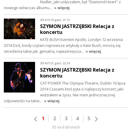
Nadler, jaki usłyszałem, był "Diamond Heart" z
nowego wówczas albumu…
» więcej
2014-10-19, godz. 21:13
SZYMON JASTRZĘBSKI Relacja z
koncertu
KATE BUSH Eventim Apollo, Londyn 12 września
2014 Dziś, kiedy czytam najnowsze artykuły o Kate Bush, mnożą się
określenia takie jak: genialna, najważniejsza…
» więcej
2014-07-21, godz. 22:24
SZYMON JASTRZĘBSKI Relacja z
koncertu
CAT POWER The Olympia Theatre, Dublin 16 lipca
2014 Czasami ktoś pyta o najlepszy koncert, jaki
widziałem w życiu. Nie mam jednoznacznej
odpowiedzi na takie…
» więcej
1
2
3
4
5
55 na 6 stronach