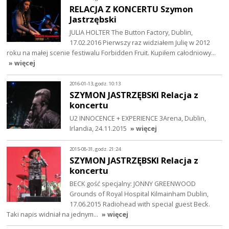
RELACJA Z KONCERTU Szymon
Jastrzębski
JULIA HOLTER The Button Factory, Dublin,
17.02.2016 Pierwszy raz widziałem Julię w 2012
roku na małej scenie festiwalu Forbidden Fruit. Kupiłem całodniowy…
» więcej
2016-01-13, godz. 10:13
SZYMON JASTRZĘBSKI Relacja z
koncertu
U2 INNOCENCE + EXPERIENCE 3Arena, Dublin,
Irlandia, 24.11.2015
» więcej
2015-08-31, godz. 21:24
SZYMON JASTRZĘBSKI Relacja z
koncertu
BECK gość specjalny: JONNY GREENWOOD
Grounds of Royal Hospital Kilmainham Dublin,
17.06.2015 Radiohead with special guest Beck.
Taki napis widniał na jednym…
» więcej