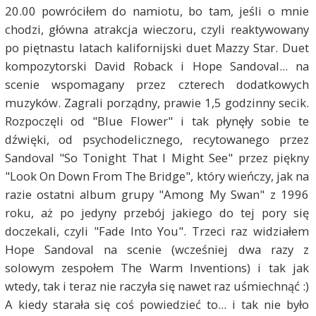
20.00 powróciłem do namiotu, bo tam, jeśli o mnie
chodzi, główna atrakcja wieczoru, czyli reaktywowany
po piętnastu latach kalifornijski duet Mazzy Star. Duet
kompozytorski David Roback i Hope Sandoval... na
scenie wspomagany przez czterech dodatkowych
muzyków. Zagrali porządny, prawie 1,5 godzinny secik.
Rozpoczęli od "Blue Flower" i tak płynęły sobie te
dźwięki, od psychodelicznego, recytowanego przez
Sandoval "So Tonight That I Might See" przez piękny
"Look On Down From The Bridge", który wieńczy, jak na
razie ostatni album grupy "Among My Swan" z 1996
roku, aż po jedyny przebój jakiego do tej pory się
doczekali, czyli "Fade Into You". Trzeci raz widziałem
Hope Sandoval na scenie (wcześniej dwa razy z
solowym zespołem The Warm Inventions) i tak jak
wtedy, tak i teraz nie raczyła się nawet raz uśmiechnąć :)
A kiedy starała się coś powiedzieć to... i tak nie było