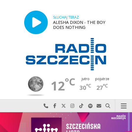
SŁUCHAJ TERAZ
ALESHA DIXON - THE BOY
DOES NOTHING
°C
jutro
pojutrze
12
°C
°C
30
27
Najlepiej po prostu do nas zadzwoń
Odwiedź nas na Facebook-u
Odwiedź nas na X
Odwiedź nas na Instagram-ie
Odwiedź nas na TikTok-u
Szukaj nas na Spotify
Wyślij do nas w
Szukaj