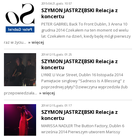
2015-04-21, godz. 10:57
SZYMON JASTRZĘBSKI Relacja z
koncertu
PETER GABRIEL Back To Front Dublin, 3 Arena 10
grudnia 2014 Czekałem na ten moment od wielu
lat. Czekałem na dzień, kiedy będę mógł pierwszy
raz w życiu…
» więcej
2014-12-15, godz. 01:25
SZYMON JASTRZĘBSKI Relacja z
koncertu
LYKKE LI Vicar Street, Dublin 16 listopada 2014
Pamiętacie singlowy "Sadness Is A Blessing" z
poprzedniej płyty? Dziewczyna wyprzedziła (lub
przepowiedziała…
» więcej
2014-12-15, godz. 01:17
SZYMON JASTRZĘBSKI Relacja z
koncertu
MARISSA NADLER The Button Factory, Dublin 6
września 2014 Pierwszym utworem Marissy