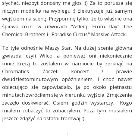
słychać, niezbyt donośny ma głos ;)) Za to porusza się
niczym modelka na wybiegu ;) Elektryzuje już samym
wejściem na scenę. Przypomnę tylko, że to właśnie ona
śpiewa m.in. w utworach "Asleep From Day" The
Chemical Brothers i "Paradise Circus" Massive Attack.
To tyle odnośnie Mazzy Star. Na dużej scenie główna
gwiazda, czyli Wilco, a ponieważ oni niekoniecznie
mnie kręcą to zostałem w namiocie by zerknąć na
Chromatics. Zaczęli koncert z prawie
dwudziestominutowym opóźnieniem, i choć nawet
obiecująco się zapowiadało, ja po około piętnastu
minutach zwróciłem się w kierunku wyjścia. Zmęczenie
zaczęło doskwierać. Osiem godzin wystarczy... Kogo
miałem zobaczyć to zobaczyłem. Poza tym musiałem
jeszcze zdążyć na ostatni tramwaj :)