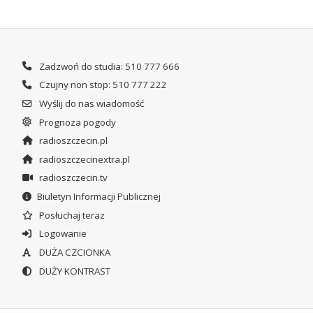
Zadzwoń do studia: 510 777 666
Czujny non stop: 510 777 222
Wyślij do nas wiadomość
Prognoza pogody
radioszczecin.pl
radioszczecinextra.pl
radioszczecin.tv
Biuletyn Informacji Publicznej
Posłuchaj teraz
Logowanie
DUŻA CZCIONKA
DUŻY KONTRAST