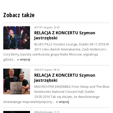
Zobacz także
2017-01-24, godz. 22:25
RELACJA Z KONCERTU Szymon
Jastrzębski
BLUES PILLS Voodoo Lounge, Dublin 04.11.2016 W
2011 roku dwóch Amerykanów, Zack Anderson i
Cory Berry, basista i perkusista grupy Radio Moscow, wypatrują
gdzieś…
» więcej
2016-07-14, godz. 08:18
RELACJA Z KONCERTU Szymon
Jastrzębski
MAX RICHTER ENSEMBLE From Sleep and The Blue
Notebooks National Concert Hall, Dublin
29.05.2016 Tak się złożyło, że dwudziestego
dziewiątego maja wielotysięczny…
» więcej
2016-05-24, godz. 11:11