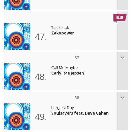
Tak że tak
Zakopower
47.
37
Call Me Maybe
Carly Rae Jepsen
48.
38
Longest Day
Soulsavers feat. Dave Gahan
49.