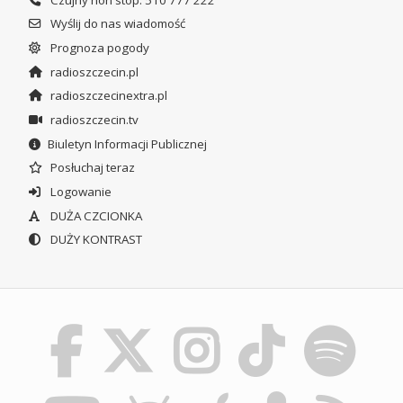
Wyślij do nas wiadomość
Prognoza pogody
radioszczecin.pl
radioszczecinextra.pl
radioszczecin.tv
Biuletyn Informacji Publicznej
Posłuchaj teraz
Logowanie
DUŻA CZCIONKA
DUŻY KONTRAST