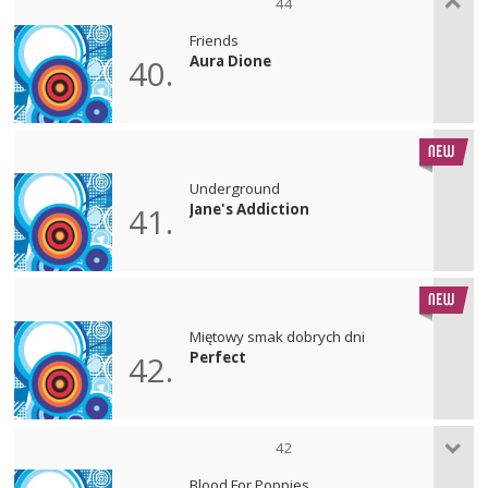
44
Friends
Aura Dione
40.
Underground
Jane's Addiction
41.
Miętowy smak dobrych dni
Perfect
42.
42
Blood For Poppies