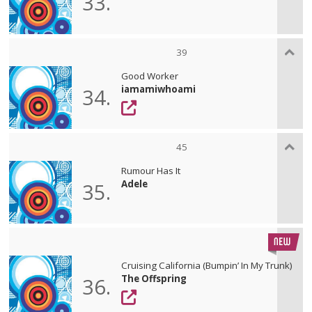
33.
39
Good Worker
iamamiwhoami
34.
45
Rumour Has It
Adele
35.
Cruising California (Bumpin’ In My Trunk)
The Offspring
36.