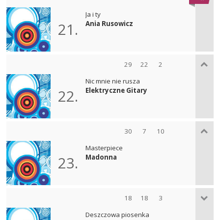
Ja i ty
Ania Rusowicz
21.
29
22
2
Nic mnie nie rusza
Elektryczne Gitary
22.
30
7
10
Masterpiece
Madonna
23.
18
18
3
Deszczowa piosenka