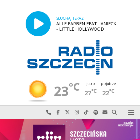
SŁUCHAJ TERAZ
ALLE FARBEN FEAT. JANIECK
- LITTLE HOLLYWOOD
°C
jutro
pojutrze
23
°C
°C
27
22
Najlepiej po prostu do nas zadzwoń
Odwiedź nas na Facebook-u
Odwiedź nas na X
Odwiedź nas na Instagram-ie
Odwiedź nas na TikTok-u
Szukaj nas na Spotify
Wyślij do nas w
Szukaj