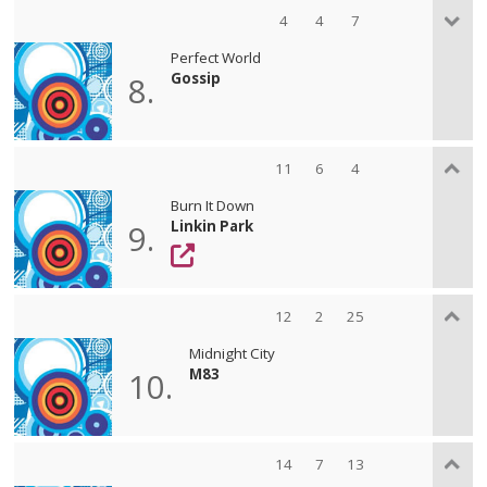
4
4
7
Perfect World
Gossip
8.
11
6
4
Burn It Down
Linkin Park
9.
12
2
25
Midnight City
M83
10.
14
7
13