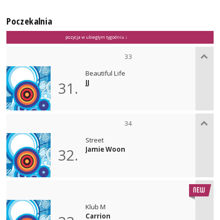
Poczekalnia
pozycja w ubiegłym tygodniu ↓
33
Beautiful Life
JJ
31.
34
Street
Jamie Woon
32.
Klub M
Carrion