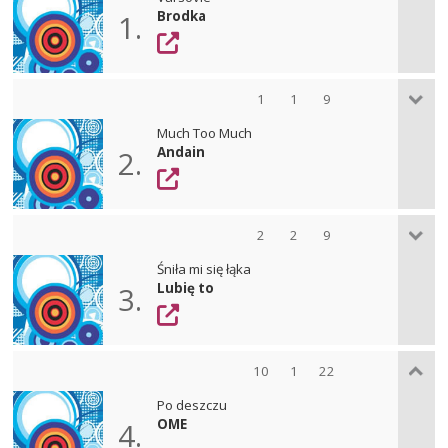
Brodka
1.
1
1
9
Much Too Much
Andain
2.
2
2
9
Śniła mi się łąka
Lubię to
3.
10
1
22
Po deszczu
OME
4.