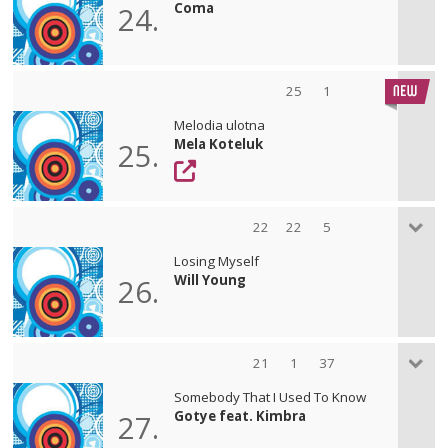
Coma
24.
25
1
Melodia ulotna
Mela Koteluk
25.
22
22
5
Losing Myself
Will Young
26.
21
1
37
Somebody That I Used To Know
Gotye feat. Kimbra
27.