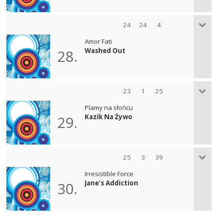
24
24
4
Amor Fati
Washed Out
28.
23
1
25
Plamy na słońcu
Kazik Na Żywo
29.
25
3
39
Irresistible Force
Jane's Addiction
30.