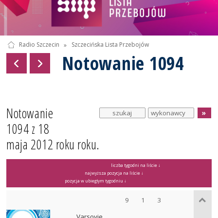
Radio Szczecin
»
Szczecińska Lista Przebojów
Notowanie 1094
Notowanie
1094 z 18
maja 2012 roku roku.
liczba tygodni na liście ↓
najwyższa pozycja na liście ↓
pozycja w ubiegłym tygodniu ↓
9
1
3
Varsovie