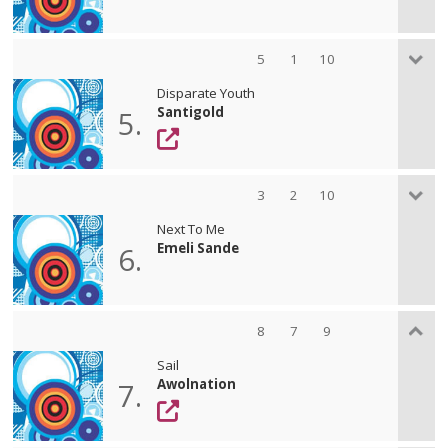
5
1
10
Disparate Youth
Santigold
5.
3
2
10
Next To Me
Emeli Sande
6.
8
7
9
Sail
Awolnation
7.