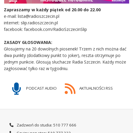
Zapraszamy w każdy piątek od 20.00 do 22.00
e-mail: lista@radioszczecin.pl
internet: slip.radioszczecin.pl
facebook: facebook.com/RadioSzczecinSlip
ZASADY GŁOSOWANIA:
Głosujemy na 20 dowolnych piosenek! Trzem z nich można dać
dwa punkty (dodatkowy punkt to joker), reszta otrzymuje po
jednym punkcie. Głosują słuchacze Radia Szczecin. Każdy może
zagłosować tylko raz w tygodniu.
PODCAST AUDIO
AKTUALNOŚCI RSS
Zadzwoń do studia: 510 777 666
Czujny non stop: 510 777 222