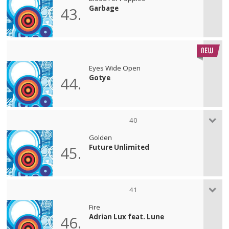
Garbage
43.
Eyes Wide Open
Gotye
44.
40
Golden
Future Unlimited
45.
41
Fire
Adrian Lux feat. Lune
46.