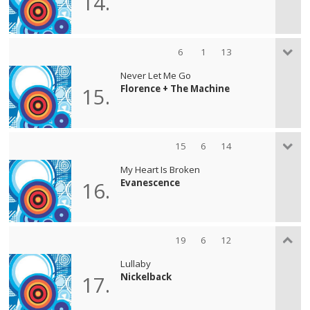
14.
6
1
13
Never Let Me Go
Florence + The Machine
15.
15
6
14
My Heart Is Broken
Evanescence
16.
19
6
12
Lullaby
Nickelback
17.