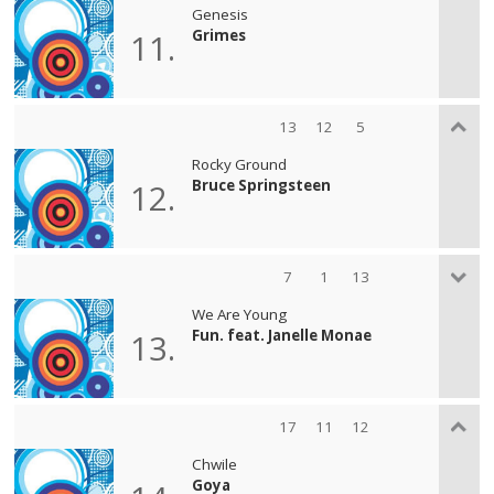
Genesis
Grimes
11.
13
12
5
Rocky Ground
Bruce Springsteen
12.
7
1
13
We Are Young
Fun. feat. Janelle Monae
13.
17
11
12
Chwile
Goya