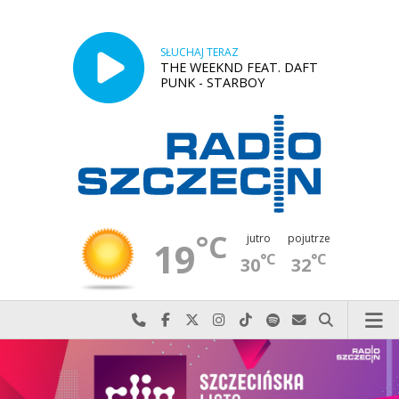
SŁUCHAJ TERAZ
THE WEEKND FEAT. DAFT
PUNK - STARBOY
°C
jutro
pojutrze
19
°C
°C
30
32
Najlepiej po prostu do nas zadzwoń
Odwiedź nas na Facebook-u
Odwiedź nas na X
Odwiedź nas na Instagram-ie
Odwiedź nas na TikTok-u
Szukaj nas na Spotify
Wyślij do nas w
Szukaj