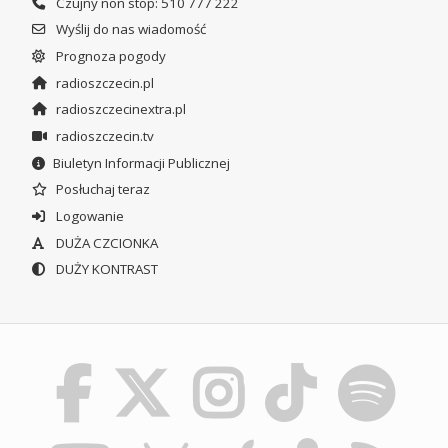
Czujny non stop: 510 777 222
Wyślij do nas wiadomość
Prognoza pogody
radioszczecin.pl
radioszczecinextra.pl
radioszczecin.tv
Biuletyn Informacji Publicznej
Posłuchaj teraz
Logowanie
DUŻA CZCIONKA
DUŻY KONTRAST