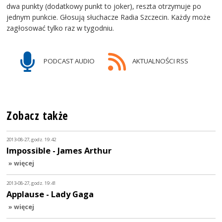
dwa punkty (dodatkowy punkt to joker), reszta otrzymuje po
jednym punkcie. Głosują słuchacze Radia Szczecin. Każdy może
zagłosować tylko raz w tygodniu.
PODCAST AUDIO
AKTUALNOŚCI RSS
Zobacz także
2013-08-27, godz. 19:42
Impossible - James Arthur
» więcej
2013-08-27, godz. 19:41
Applause - Lady Gaga
» więcej