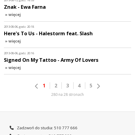
2013-08-12, godz. 16:53
Znak - Ewa Farna
» więcej
2013-08-06, godz. 20:18
Here's To Us - Halestorm feat. Slash
» więcej
2013-08-06, godz. 20:16
Signed On My Tattoo - Army Of Lovers
» więcej
1
2
3
4
5
280 na 28 stronach
Zadzwoń do studia: 510 777 666