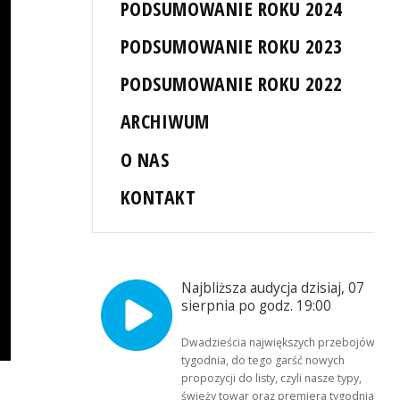
PODSUMOWANIE ROKU 2024
PODSUMOWANIE ROKU 2023
PODSUMOWANIE ROKU 2022
ARCHIWUM
O NAS
KONTAKT
Najbliższa audycja dzisiaj, 07
sierpnia po godz. 19:00
Dwadzieścia największych przebojów
tygodnia, do tego garść nowych
propozycji do listy, czyli nasze typy,
świeży towar oraz premiera tygodnia!