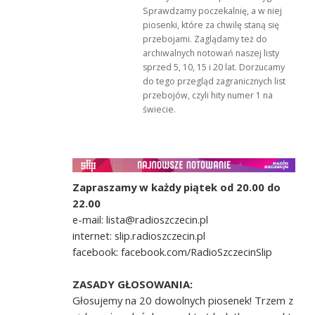
Sprawdzamy poczekalnię, a w niej
piosenki, które za chwilę staną się
przebojami. Zaglądamy też do
archiwalnych notowań naszej listy
sprzed 5, 10, 15 i 20 lat. Dorzucamy
do tego przegląd zagranicznych list
przebojów, czyli hity numer 1 na
świecie.
Zapraszamy w każdy piątek od 20.00 do
22.00
e-mail: lista@radioszczecin.pl
internet: slip.radioszczecin.pl
facebook: facebook.com/RadioSzczecinSlip
ZASADY GŁOSOWANIA:
Głosujemy na 20 dowolnych piosenek! Trzem z