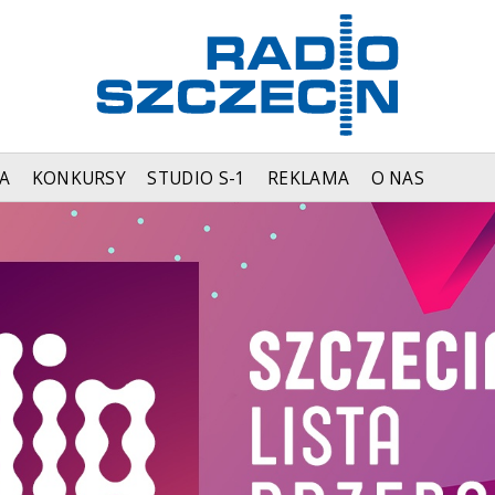
A
KONKURSY
STUDIO S-1
REKLAMA
O NAS