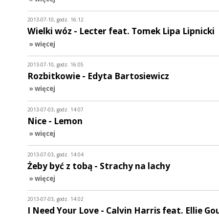
2013-07-10, godz. 16:12
Wielki wóz - Lecter feat. Tomek Lipa Lipnicki
» więcej
2013-07-10, godz. 16:05
Rozbitkowie - Edyta Bartosiewicz
» więcej
2013-07-03, godz. 14:07
Nice - Lemon
» więcej
2013-07-03, godz. 14:04
Żeby być z tobą - Strachy na lachy
» więcej
2013-07-03, godz. 14:02
I Need Your Love - Calvin Harris feat. Ellie Go