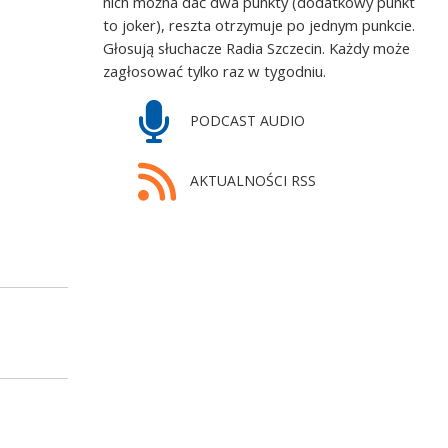
nich można dać dwa punkty (dodatkowy punkt
to joker), reszta otrzymuje po jednym punkcie.
Głosują słuchacze Radia Szczecin. Każdy może
zagłosować tylko raz w tygodniu.
PODCAST AUDIO
AKTUALNOŚCI RSS