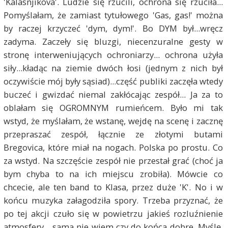
'Kalasnjikova'. Ludzie się rzucili, ochrona się rzuciła...
Pomyślałam, że zamiast tytułowego 'Gas, gas!' można
by raczej krzyczeć 'dym, dym!'. Bo DYM był...wręcz
zadyma. Zaczeły się bluzgi, niecenzuralne gesty w
stronę interweniujących ochroniarzy... ochrona użyła
siły...kładąc na ziemie dwóch łosi (jednym z nich był
oczywiście mój były sąsiad)...część publiki zaczęła wtedy
buczeć i gwizdać niemal zakłócając zespół... Ja za to
oblałam się OGROMNYM rumieńcem. Było mi tak
wstyd, że myślałam, że wstanę, wejdę na scenę i zacznę
przepraszać zespół, łącznie ze złotymi butami
Bregovica, które miał na nogach. Polska po prostu. Co
za wstyd. Na szczęście zespół nie przestał grać (choć ja
bym chyba to na ich miejscu zrobiła). Mówcie co
chcecie, ale ten band to Klasa, przez duże 'K'. No i w
końcu muzyka załagodziła spory. Trzeba przyznać, że
po tej akcji czuło się w powietrzu jakieś rozluźnienie
atmosfery... sama nie wiem czy do końca dobre. Myślę,