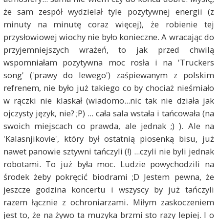
że sam zespół wydzielał tyle pozytywnej energii (z
minuty na minutę coraz więcej), że robienie tej
przysłowiowej wiochy nie było konieczne. A wracając do
przyjemniejszych wrażeń, to jak przed chwilą
wspomniałam pozytywna moc rosła i na 'Truckers
song' ('prawy do lewego') zaśpiewanym z polskim
refrenem, nie było już takiego co by chociaż nieśmiało
w rączki nie klaskał (wiadomo...nic tak nie działa jak
ojczysty język, nie? ;P) ... cała sala wstała i tańcowała (na
swoich miejscach co prawda, ale jednak ;) ). Ale na
'Kalasnjikovie', który był ostatnią piosenką bisu, już
nawet panowie sztywni tańczyli (!) ...czyli nie byli jednak
robotami. To już była moc. Ludzie powychodzili na
środek żeby pokręcić biodrami ;D Jestem pewna, że
jeszcze godzina koncertu i wszyscy by już tańczyli
razem łącznie z ochroniarzami. Miłym zaskoczeniem
jest to, że na żywo ta muzyka brzmi sto razy lepiej. I o