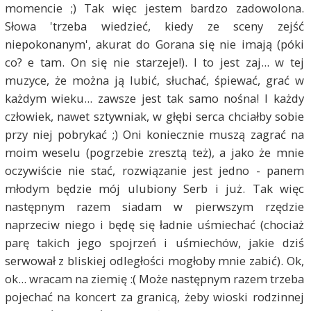
momencie ;) Tak więc jestem bardzo zadowolona.
Słowa 'trzeba wiedzieć, kiedy ze sceny zejść
niepokonanym', akurat do Gorana się nie imają (póki
co? e tam. On się nie starzeje!). I to jest zaj... w tej
muzyce, że można ją lubić, słuchać, śpiewać, grać w
każdym wieku... zawsze jest tak samo nośna! I każdy
człowiek, nawet sztywniak, w głębi serca chciałby sobie
przy niej pobrykać ;) Oni koniecznie muszą zagrać na
moim weselu (pogrzebie zresztą też), a jako że mnie
oczywiście nie stać, rozwiązanie jest jedno - panem
młodym będzie mój ulubiony Serb i już. Tak więc
następnym razem siadam w pierwszym rzędzie
naprzeciw niego i będę się ładnie uśmiechać (chociaż
parę takich jego spojrzeń i uśmiechów, jakie dziś
serwował z bliskiej odległości mogłoby mnie zabić). Ok,
ok... wracam na ziemię :( Może następnym razem trzeba
pojechać na koncert za granicą, żeby wioski rodzinnej