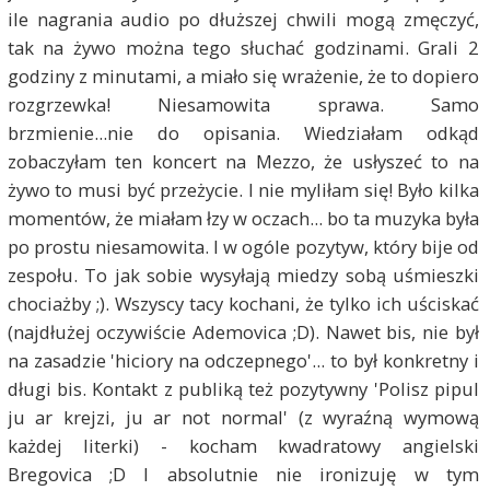
ile nagrania audio po dłuższej chwili mogą zmęczyć,
tak na żywo można tego słuchać godzinami. Grali 2
godziny z minutami, a miało się wrażenie, że to dopiero
rozgrzewka! Niesamowita sprawa. Samo
brzmienie...nie do opisania. Wiedziałam odkąd
zobaczyłam ten koncert na Mezzo, że usłyszeć to na
żywo to musi być przeżycie. I nie myliłam się! Było kilka
momentów, że miałam łzy w oczach... bo ta muzyka była
po prostu niesamowita. I w ogóle pozytyw, który bije od
zespołu. To jak sobie wysyłają miedzy sobą uśmieszki
chociażby ;). Wszyscy tacy kochani, że tylko ich uściskać
(najdłużej oczywiście Ademovica ;D). Nawet bis, nie był
na zasadzie 'hiciory na odczepnego'... to był konkretny i
długi bis. Kontakt z publiką też pozytywny 'Polisz pipul
ju ar krejzi, ju ar not normal' (z wyraźną wymową
każdej literki) - kocham kwadratowy angielski
Bregovica ;D I absolutnie nie ironizuję w tym