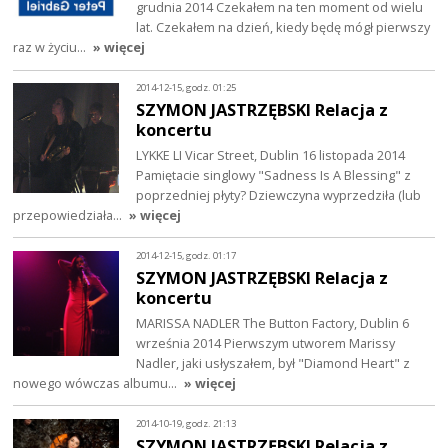
grudnia 2014 Czekałem na ten moment od wielu
lat. Czekałem na dzień, kiedy będę mógł pierwszy
raz w życiu…
» więcej
2014-12-15, godz. 01:25
SZYMON JASTRZĘBSKI Relacja z
koncertu
LYKKE LI Vicar Street, Dublin 16 listopada 2014
Pamiętacie singlowy "Sadness Is A Blessing" z
poprzedniej płyty? Dziewczyna wyprzedziła (lub
przepowiedziała…
» więcej
2014-12-15, godz. 01:17
SZYMON JASTRZĘBSKI Relacja z
koncertu
MARISSA NADLER The Button Factory, Dublin 6
września 2014 Pierwszym utworem Marissy
Nadler, jaki usłyszałem, był "Diamond Heart" z
nowego wówczas albumu…
» więcej
2014-10-19, godz. 21:13
SZYMON JASTRZĘBSKI Relacja z