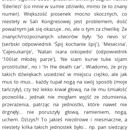
'Ederlezi' (co mnie w sumie zdziwiło, mimo że to znany
numer). Większość piosenek mocno skocznych, co
niestety w Sali Kongresowej jest problemem, dość
poważnym jak się okazuje...no, ale o tym za chwilkę. Ze
znanych/rozpoznanych utworów były: 'So nevo si'
(serbski odpowiednik 'Śpij kochanie śpij'), 'Mesecina',
'Cajesukarije', 'Natan ixara oikopedo' (odpowiednik
'100lat młodej parze'), 'Ne siam kurve tuke sijam
prostitutke', no i 'In the death car'.. Wiadomo, że przy
takich dźwiękach usiedzieć w miejscu ciężko, ale jak
mus to mus... każdy tupał nogą na swój sposób (moje
tańczyły), czy też lekko kiwał głową, na ile mu śmiałość
pozwoliła... jednak nie mogłam wyjść ze zdumienia,
przerażenia, patrząc na jednostki, które nawet nie
drgnęły... nie poruszyły głową, ramieniem, nogą,
uchem. Dżizys?! To jakieś niezdrowe i niesmaczne, a
niestety kilka takich jednostek było... np. pan siedzący