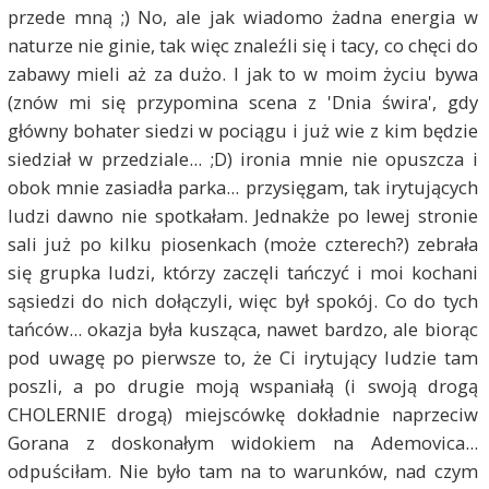
przede mną ;) No, ale jak wiadomo żadna energia w
naturze nie ginie, tak więc znaleźli się i tacy, co chęci do
zabawy mieli aż za dużo. I jak to w moim życiu bywa
(znów mi się przypomina scena z 'Dnia świra', gdy
główny bohater siedzi w pociągu i już wie z kim będzie
siedział w przedziale... ;D) ironia mnie nie opuszcza i
obok mnie zasiadła parka... przysięgam, tak irytujących
ludzi dawno nie spotkałam. Jednakże po lewej stronie
sali już po kilku piosenkach (może czterech?) zebrała
się grupka ludzi, którzy zaczęli tańczyć i moi kochani
sąsiedzi do nich dołączyli, więc był spokój. Co do tych
tańców... okazja była kusząca, nawet bardzo, ale biorąc
pod uwagę po pierwsze to, że Ci irytujący ludzie tam
poszli, a po drugie moją wspaniałą (i swoją drogą
CHOLERNIE drogą) miejscówkę dokładnie naprzeciw
Gorana z doskonałym widokiem na Ademovica...
odpuściłam. Nie było tam na to warunków, nad czym