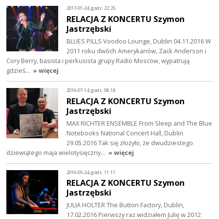
2017-01-24, godz. 22:25
RELACJA Z KONCERTU Szymon
Jastrzębski
BLUES PILLS Voodoo Lounge, Dublin 04.11.2016 W
2011 roku dwóch Amerykanów, Zack Anderson i
Cory Berry, basista i perkusista grupy Radio Moscow, wypatrują
gdzieś…
» więcej
2016-07-14, godz. 08:18
RELACJA Z KONCERTU Szymon
Jastrzębski
MAX RICHTER ENSEMBLE From Sleep and The Blue
Notebooks National Concert Hall, Dublin
29.05.2016 Tak się złożyło, że dwudziestego
dziewiątego maja wielotysięczny…
» więcej
2016-05-24, godz. 11:11
RELACJA Z KONCERTU Szymon
Jastrzębski
JULIA HOLTER The Button Factory, Dublin,
17.02.2016 Pierwszy raz widziałem Julię w 2012