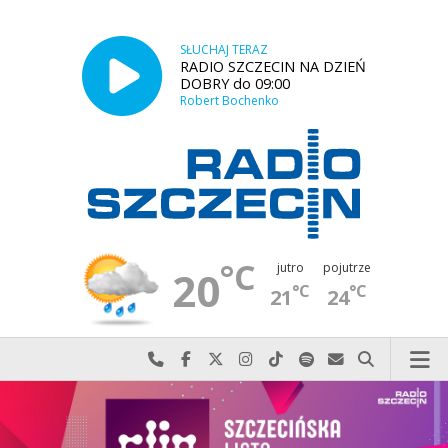
SŁUCHAJ TERAZ
RADIO SZCZECIN NA DZIEŃ
DOBRY do 09:00
Robert Bochenko
°C
jutro
pojutrze
20
°C
°C
21
24
Najlepiej po prostu do nas zadzwoń
Odwiedź nas na Facebook-u
Odwiedź nas na X
Odwiedź nas na Instagram-ie
Odwiedź nas na TikTok-u
Szukaj nas na Spotify
Wyślij do nas w
Szukaj