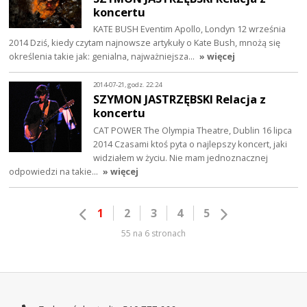
koncertu
KATE BUSH Eventim Apollo, Londyn 12 września
2014 Dziś, kiedy czytam najnowsze artykuły o Kate Bush, mnożą się
określenia takie jak: genialna, najważniejsza…
» więcej
2014-07-21, godz. 22:24
SZYMON JASTRZĘBSKI Relacja z
koncertu
CAT POWER The Olympia Theatre, Dublin 16 lipca
2014 Czasami ktoś pyta o najlepszy koncert, jaki
widziałem w życiu. Nie mam jednoznacznej
odpowiedzi na takie…
» więcej
1
2
3
4
5
55 na 6 stronach