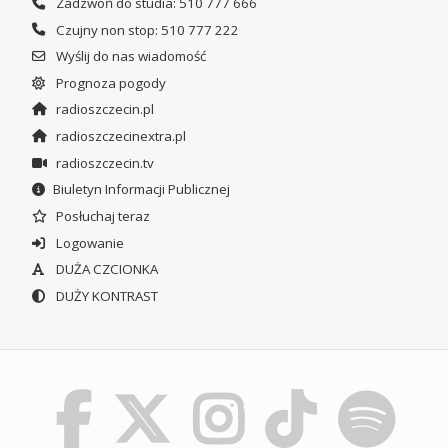
Zadzwoń do studia: 510 777 666
Czujny non stop: 510 777 222
Wyślij do nas wiadomość
Prognoza pogody
radioszczecin.pl
radioszczecinextra.pl
radioszczecin.tv
Biuletyn Informacji Publicznej
Posłuchaj teraz
Logowanie
DUŻA CZCIONKA
DUŻY KONTRAST