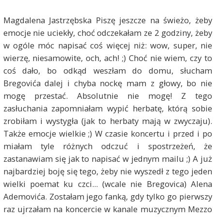
Magdalena Jastrzębska Piszę jeszcze na świeżo, żeby
emocje nie uciekły, choć odczekałam ze 2 godziny, żeby
w ogóle móc napisać coś więcej niż: wow, super, nie
wierzę, niesamowite, och, ach! ;) Choć nie wiem, czy to
coś dało, bo odkąd weszłam do domu, słucham
Bregovića dalej i chyba nockę mam z głowy, bo nie
mogę przestać. Absolutnie nie mogę! Z tego
zasłuchania zapomniałam wypić herbatę, którą sobie
zrobiłam i wystygła (jak to herbaty mają w zwyczaju).
Także emocje wielkie ;) W czasie koncertu i przed i po
miałam tyle różnych odczuć i spostrzeżeń, że
zastanawiam się jak to napisać w jednym mailu ;) A już
najbardziej boję się tego, żeby nie wyszedł z tego jeden
wielki poemat ku czci... (wcale nie Bregovica) Alena
Ademovića. Zostałam jego fanką, gdy tylko go pierwszy
raz ujrzałam na koncercie w kanale muzycznym Mezzo