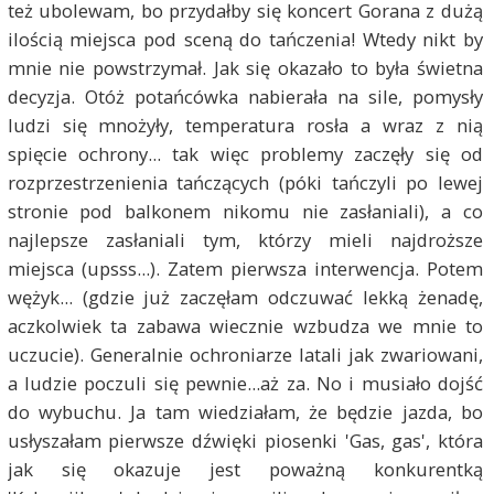
też ubolewam, bo przydałby się koncert Gorana z dużą
ilością miejsca pod sceną do tańczenia! Wtedy nikt by
mnie nie powstrzymał. Jak się okazało to była świetna
decyzja. Otóż potańcówka nabierała na sile, pomysły
ludzi się mnożyły, temperatura rosła a wraz z nią
spięcie ochrony... tak więc problemy zaczęły się od
rozprzestrzenienia tańczących (póki tańczyli po lewej
stronie pod balkonem nikomu nie zasłaniali), a co
najlepsze zasłaniali tym, którzy mieli najdroższe
miejsca (upsss...). Zatem pierwsza interwencja. Potem
wężyk... (gdzie już zaczęłam odczuwać lekką żenadę,
aczkolwiek ta zabawa wiecznie wzbudza we mnie to
uczucie). Generalnie ochroniarze latali jak zwariowani,
a ludzie poczuli się pewnie...aż za. No i musiało dojść
do wybuchu. Ja tam wiedziałam, że będzie jazda, bo
usłyszałam pierwsze dźwięki piosenki 'Gas, gas', która
jak się okazuje jest poważną konkurentką