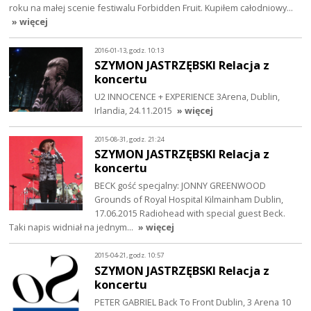
roku na małej scenie festiwalu Forbidden Fruit. Kupiłem całodniowy…
» więcej
2016-01-13, godz. 10:13
SZYMON JASTRZĘBSKI Relacja z
koncertu
U2 INNOCENCE + EXPERIENCE 3Arena, Dublin,
Irlandia, 24.11.2015
» więcej
2015-08-31, godz. 21:24
SZYMON JASTRZĘBSKI Relacja z
koncertu
BECK gość specjalny: JONNY GREENWOOD
Grounds of Royal Hospital Kilmainham Dublin,
17.06.2015 Radiohead with special guest Beck.
Taki napis widniał na jednym…
» więcej
2015-04-21, godz. 10:57
SZYMON JASTRZĘBSKI Relacja z
koncertu
PETER GABRIEL Back To Front Dublin, 3 Arena 10