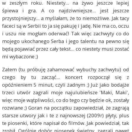
w zeszłym roku. Niestety... na żywo jeszcze lepiej
śpiewa i gra. A co najdziwniejsze... jest jeszcze
przystojniejszy... a myślałam, że to niemożliwe. Jak tacy
faceci są w Serbii to ja się pakuję i jadę. Nie ma co, oczu
i uszu nie mogłam oderwać! Tak więc zachwyty co do
mojego ukochanego Serba i jego talentu na pewno się
będą pojawiać przez cały tekst... co niestety musi zostać
mi wybaczone ;)
Zatem (tu próbuję zahamować wybuchy zachwytu) od
czego by tu zacząć... koncert rozpoczął się z
opóźnieniem 5 minut, czyli żadnym ;) Już jako bodajże
trzeci utwór zagrali moje najulubieńsze 'Maki, Maki',
więc moje wątpliwości, co do tego czy będzie ok, zostały
rozwiane ;) Goran na początku zapowiedział, że zagrają
starsze utwory jak i te z najnowszej (2009r) płyty, plus
te piosenki, które napisał do filmów. Jak powiedział, tak
zrobił. Ogólnie dobór piosenek świetny, zagrali nawet