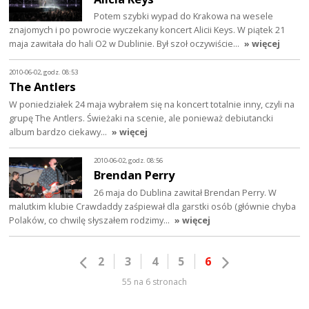
Potem szybki wypad do Krakowa na wesele
znajomych i po powrocie wyczekany koncert Alicii Keys. W piątek 21
maja zawitała do hali O2 w Dublinie. Był szoł oczywiście…
» więcej
2010-06-02, godz. 08:53
The Antlers
W poniedziałek 24 maja wybrałem się na koncert totalnie inny, czyli na
grupę The Antlers. Świeżaki na scenie, ale ponieważ debiutancki
album bardzo ciekawy…
» więcej
2010-06-02, godz. 08:56
Brendan Perry
26 maja do Dublina zawitał Brendan Perry. W
malutkim klubie Crawdaddy zaśpiewał dla garstki osób (głównie chyba
Polaków, co chwilę słyszałem rodzimy…
» więcej
2
3
4
5
6
55 na 6 stronach