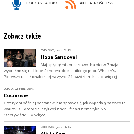
PODCAST AUDIO
AKTUALNOŚCI RSS
Zobacz także
2010-06-02, godz. 08:32
Hope Sandoval
Maj upłynął mi koncertowo. Najpierw 7 maja
wybrałem się na Hope Sandoval do malutkiego pubu Whelan's.
Pierwszy raz słuchałem jej na żywca 31 października…
» więcej
2010-06-02, godz. 08:45
Cocorosie
Cztery dni później postanowiłem sprawdzić, jak wypadają na żywo te
wariatki z Cocorosie, czyli coś z serii 'freaki z Ameryki'. No i
rzeczywiście…
» więcej
2010-06-02, godz. 08:48
Alicia Keys