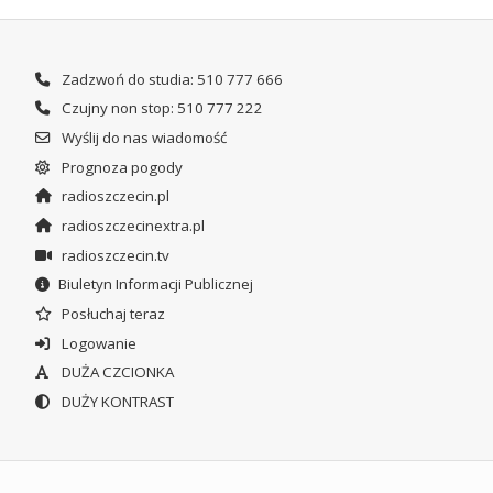
Zadzwoń do studia: 510 777 666
Czujny non stop: 510 777 222
Wyślij do nas wiadomość
Prognoza pogody
radioszczecin.pl
radioszczecinextra.pl
radioszczecin.tv
Biuletyn Informacji Publicznej
Posłuchaj teraz
Logowanie
DUŻA CZCIONKA
DUŻY KONTRAST