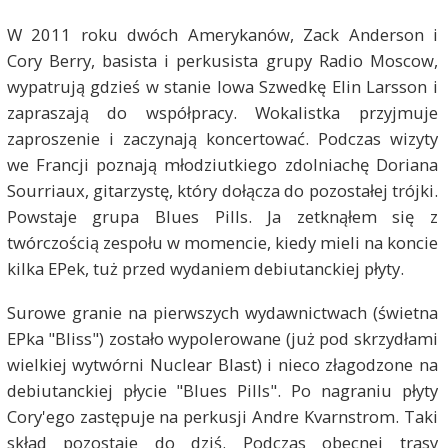
W 2011 roku dwóch Amerykanów, Zack Anderson i
Cory Berry, basista i perkusista grupy Radio Moscow,
wypatrują gdzieś w stanie Iowa Szwedkę Elin Larsson i
zapraszają do współpracy. Wokalistka przyjmuje
zaproszenie i zaczynają koncertować. Podczas wizyty
we Francji poznają młodziutkiego zdolniachę Doriana
Sourriaux, gitarzystę, który dołącza do pozostałej trójki.
Powstaje grupa Blues Pills. Ja zetknąłem się z
twórczością zespołu w momencie, kiedy mieli na koncie
kilka EPek, tuż przed wydaniem debiutanckiej płyty.
Surowe granie na pierwszych wydawnictwach (świetna
EPka "Bliss") zostało wypolerowane (już pod skrzydłami
wielkiej wytwórni Nuclear Blast) i nieco złagodzone na
debiutanckiej płycie "Blues Pills". Po nagraniu płyty
Cory'ego zastępuje na perkusji Andre Kvarnstrom. Taki
skład pozostaje do dziś. Podczas obecnej trasy