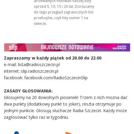
archiwalnych notowań naszej listy
sprzed 5, 10, 15 i 20 lat. Dorzucamy
do tego przegląd zagranicznych list
przebojów, czyli hity numer 1 na
świecie.
Zapraszamy w każdy piątek od 20.00 do 22.00
e-mail: lista@radioszczecin.pl
internet: slip.radioszczecin.pl
facebook: facebook.com/RadioSzczecinSlip
ZASADY GŁOSOWANIA:
Głosujemy na 20 dowolnych piosenek! Trzem z nich można dać
dwa punkty (dodatkowy punkt to joker), reszta otrzymuje po
jednym punkcie. Głosują słuchacze Radia Szczecin. Każdy może
zagłosować tylko raz w tygodniu.