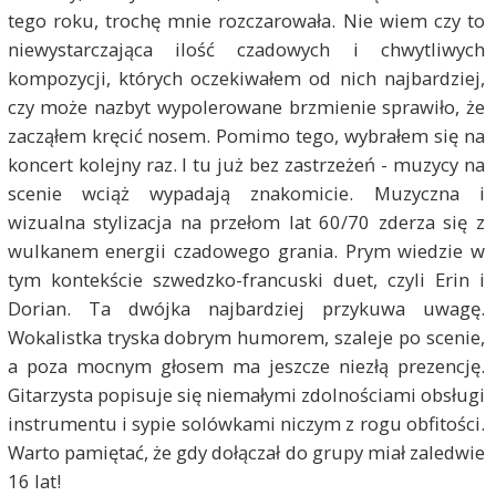
tego roku, trochę mnie rozczarowała. Nie wiem czy to
niewystarczająca ilość czadowych i chwytliwych
kompozycji, których oczekiwałem od nich najbardziej,
czy może nazbyt wypolerowane brzmienie sprawiło, że
zacząłem kręcić nosem. Pomimo tego, wybrałem się na
koncert kolejny raz. I tu już bez zastrzeżeń - muzycy na
scenie wciąż wypadają znakomicie. Muzyczna i
wizualna stylizacja na przełom lat 60/70 zderza się z
wulkanem energii czadowego grania. Prym wiedzie w
tym kontekście szwedzko-francuski duet, czyli Erin i
Dorian. Ta dwójka najbardziej przykuwa uwagę.
Wokalistka tryska dobrym humorem, szaleje po scenie,
a poza mocnym głosem ma jeszcze niezłą prezencję.
Gitarzysta popisuje się niemałymi zdolnościami obsługi
instrumentu i sypie solówkami niczym z rogu obfitości.
Warto pamiętać, że gdy dołączał do grupy miał zaledwie
16 lat!