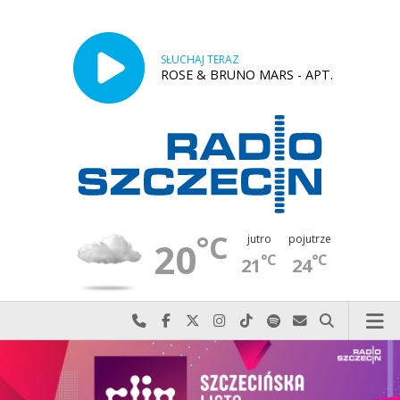
SŁUCHAJ TERAZ
ROSE & BRUNO MARS - APT.
°C
jutro
pojutrze
20
°C
°C
21
24
Najlepiej po prostu do nas zadzwoń
Odwiedź nas na Facebook-u
Odwiedź nas na X
Odwiedź nas na Instagram-ie
Odwiedź nas na TikTok-u
Szukaj nas na Spotify
Wyślij do nas w
Szukaj