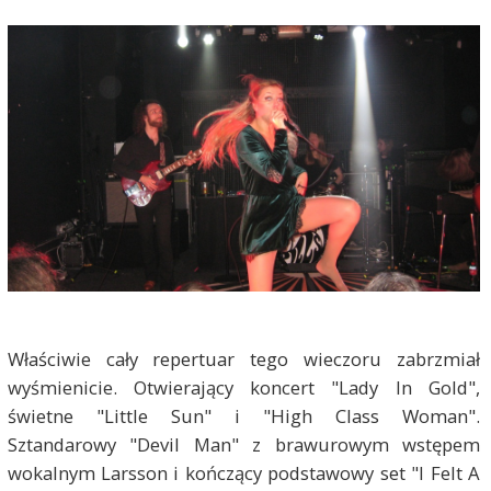
Właściwie cały repertuar tego wieczoru zabrzmiał
wyśmienicie. Otwierający koncert "Lady In Gold",
świetne "Little Sun" i "High Class Woman".
Sztandarowy "Devil Man" z brawurowym wstępem
wokalnym Larsson i kończący podstawowy set "I Felt A