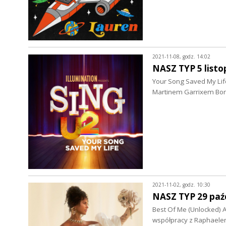
2021-11-08, godz. 14:02
NASZ TYP 5 list
Your Song Saved My Lif
Martinem Garrixem Bon
2021-11-02, godz. 10:30
NASZ TYP 29 paź
Best Of Me (Unlocked) A
współpracy z Raphaele