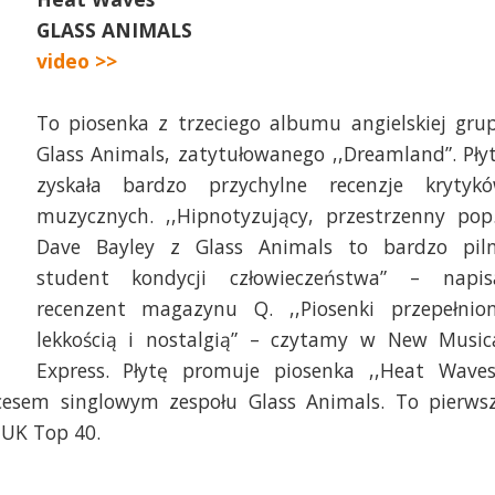
GLASS ANIMALS
video >>
To piosenka z trzeciego albumu angielskiej gru
Glass Animals, zatytułowanego ,,Dreamland”. Pły
zyskała bardzo przychylne recenzje krytyk
muzycznych. ,,Hipnotyzujący, przestrzenny po
Dave Bayley z Glass Animals to bardzo pil
student kondycji człowieczeństwa” – napis
recenzent magazynu Q. ,,Piosenki przepełnio
lekkością i nostalgią” – czytamy w New Music
Express. Płytę promuje piosenka ,,Heat Waves
cesem singlowym zespołu Glass Animals. To pierws
 UK Top 40.