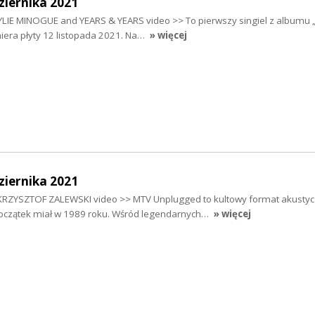
ziernika 2021
YLIE MINOGUE and YEARS & YEARS video >> To pierwszy singiel z albumu 
emiera płyty 12 listopada 2021. Na…
» więcej
ziernika 2021
 KRZYSZTOF ZALEWSKI video >> MTV Unplugged to kultowy format akusty
początek miał w 1989 roku. Wśród legendarnych…
» więcej