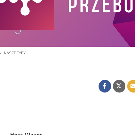
»
NASZE TYPY
Heat Waves