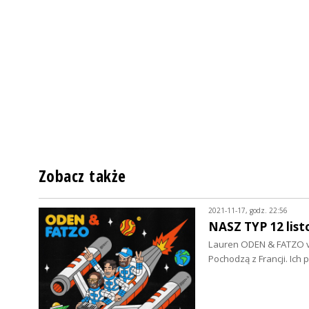
Zobacz także
2021-11-17, godz. 22:56
NASZ TYP 12 lis
Lauren ODEN & FATZO vi
Pochodzą z Francji. Ich