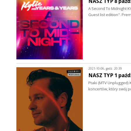
NASZ TYP 8 paźd
A Second To Midnight K
Guest list edition". Pr
2021-10-06, godz. 20:39
NASZ TYP 1 paźd
Ptaki (MTV Unplugged)
koncertów, który swój 