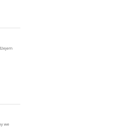
idżejem
ony we