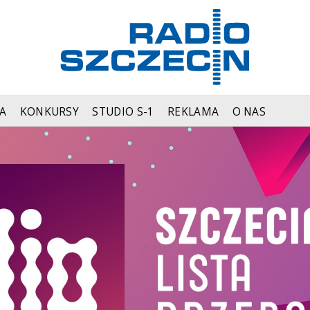
A
KONKURSY
STUDIO S-1
REKLAMA
O NAS