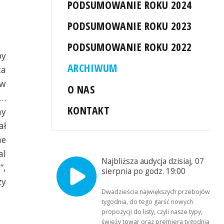
PODSUMOWANIE ROKU 2024
PODSUMOWANIE ROKU 2023
PODSUMOWANIE ROKU 2022
py
ARCHIWUM
ta
ów
O NAS
p…
KONTAKT
ny
ał
ne
al
Najbliższa audycja dzisiaj, 07
”,
sierpnia po godz. 19:00
zy
Dwadzieścia największych przebojów
tygodnia, do tego garść nowych
propozycji do listy, czyli nasze typy,
świeży towar oraz premiera tygodnia!