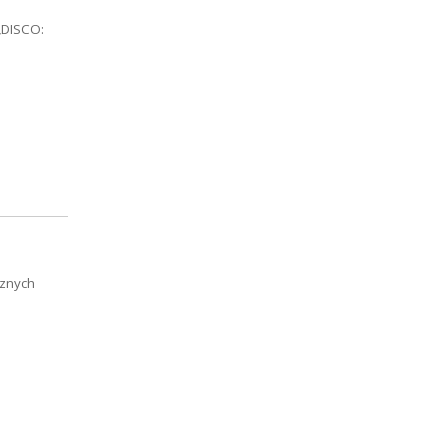
„DISCO:
cznych