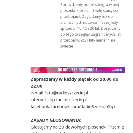
Sprawdzamy poczekalnię, a w niej
piosenki, które za chwilę staną się
przebojami. Zaglądamy też do
archiwalnych notowań naszej listy
sprzed 5, 10, 15 i 20 lat. Dorzucamy
do tego przegląd zagranicznych list
przebojów, czyli hity numer 1 na
świecie.
Zapraszamy w każdy piątek od 20.00 do
22.00
e-mail: lista@radioszczecin.pl
internet: slip.radioszczecin.pl
facebook: facebook.com/RadioSzczecinSlip
ZASADY GŁOSOWANIA:
Głosujemy na 20 dowolnych piosenek! Trzem z