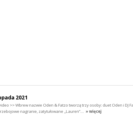
topada 2021
deo >> Wbrew nazwie Oden & Fatzo tworzą trzy osoby: duet Oden i DJ Fa
 przebojowe nagranie, zatytułowane ,,Lauren”…
» więcej