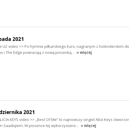
opada 2021
e U2 video >> Po hymnie piłkarskiego Euro, nagranym z holenderskim d
o i The Edge powracają z nową piosenką…
» więcej
dziernika 2021
LICIA KEYS video >> ,,Best Of Me” to najnowszy singiel Alicii Keys stworz
m Saadiqiem. W piosence tej wykorzystano…
» więcej