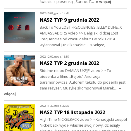
świecie z piosenką ,,Sunroof”…
» więcej
2022-12-09, godz. 14:41
NASZ TYP 9 grudnia 2022
Back To You LOST FREQUENCIES, ELLEY DUHE, X
AMBASSADORS video >> Belgijski didżej Lost
Frequencies od czasu debiutu w roku 2014
wylansował już kilkanaście…
» więcej
2022-12-02, godz. 13:59
NASZ TYP 2 grudnia 2022
Siódme niebo DAMIAN UKEJE video >> To
piosenka z filmu ,,Bejbis" Andrzeja
Saramonowicza. Autorem tekstu do piosenki jest
sam reżyser. Muzykę skomponował Marek…
»
więcej
2022-11-20, godz. 22:32
NASZ TYP 18 listopada 2022
High Time NICKELBACK video >> Kanadyjski zespół
Nickelback wydał właśnie swój nowy, dziesiąty