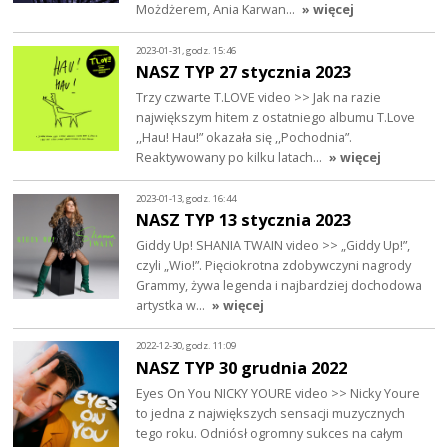
Możdżerem, Ania Karwan…
» więcej
2023-01-31, godz. 15:46
NASZ TYP 27 stycznia 2023
Trzy czwarte T.LOVE video >> Jak na razie
największym hitem z ostatniego albumu T.Love
,,Hau! Hau!” okazała się ,,Pochodnia”.
Reaktywowany po kilku latach…
» więcej
2023-01-13, godz. 16:44
NASZ TYP 13 stycznia 2023
Giddy Up! SHANIA TWAIN video >> „Giddy Up!”,
czyli „Wio!”. Pięciokrotna zdobywczyni nagrody
Grammy, żywa legenda i najbardziej dochodowa
artystka w…
» więcej
2022-12-30, godz. 11:09
NASZ TYP 30 grudnia 2022
Eyes On You NICKY YOURE video >> Nicky Youre
to jedna z największych sensacji muzycznych
tego roku. Odniósł ogromny sukces na całym