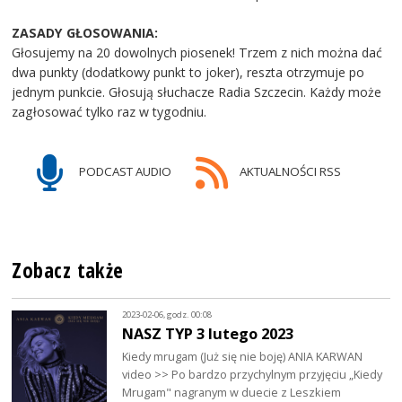
ZASADY GŁOSOWANIA:
Głosujemy na 20 dowolnych piosenek! Trzem z nich można dać
dwa punkty (dodatkowy punkt to joker), reszta otrzymuje po
jednym punkcie. Głosują słuchacze Radia Szczecin. Każdy może
zagłosować tylko raz w tygodniu.
PODCAST AUDIO
AKTUALNOŚCI RSS
Zobacz także
2023-02-06, godz. 00:08
NASZ TYP 3 lutego 2023
Kiedy mrugam (Już się nie boję) ANIA KARWAN
video >> Po bardzo przychylnym przyjęciu „Kiedy
Mrugam" nagranym w duecie z Leszkiem