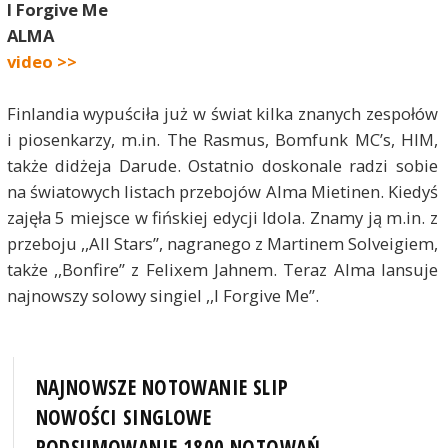
I Forgive Me
ALMA
video >>
Finlandia wypuściła już w świat kilka znanych zespołów
i piosenkarzy, m.in. The Rasmus, Bomfunk MC’s, HIM,
także didżeja Darude. Ostatnio doskonale radzi sobie
na światowych listach przebojów Alma Mietinen. Kiedyś
zajęła 5 miejsce w fińskiej edycji Idola. Znamy ją m.in. z
przeboju ,,All Stars”, nagranego z Martinem Solveigiem,
także ,,Bonfire” z Felixem Jahnem. Teraz Alma lansuje
najnowszy solowy singiel ,,I Forgive Me”.
NAJNOWSZE NOTOWANIE SLIP
NOWOŚCI SINGLOWE
PODSUMOWANIE 1800 NOTOWAŃ