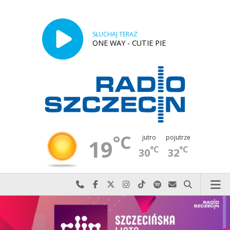
SŁUCHAJ TERAZ
ONE WAY - CUTIE PIE
°C
jutro
pojutrze
19
°C
°C
30
32
Najlepiej po prostu do nas zadzwoń
Odwiedź nas na Facebook-u
Odwiedź nas na X
Odwiedź nas na Instagram-ie
Odwiedź nas na TikTok-u
Szukaj nas na Spotify
Wyślij do nas w
Szukaj