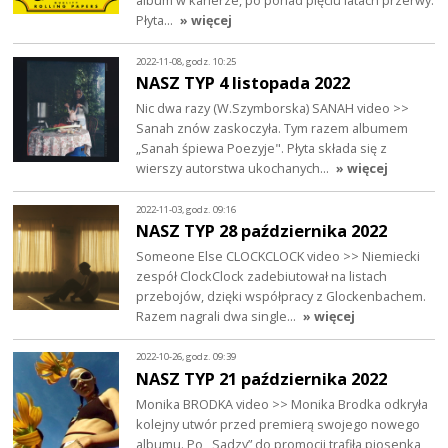
album w karierze, po ponad pięciu latach przerwy.
Płyta…
» więcej
2022-11-08, godz. 10:25
NASZ TYP 4 listopada 2022
Nic dwa razy (W.Szymborska) SANAH video >>
Sanah znów zaskoczyła. Tym razem albumem
„Sanah śpiewa Poezyje". Płyta składa się z
wierszy autorstwa ukochanych…
» więcej
2022-11-03, godz. 09:16
NASZ TYP 28 października 2022
Someone Else CLOCKCLOCK video >> Niemiecki
zespół ClockClock zadebiutował na listach
przebojów, dzięki współpracy z Glockenbachem.
Razem nagrali dwa single…
» więcej
2022-10-26, godz. 09:39
NASZ TYP 21 października 2022
Monika BRODKA video >> Monika Brodka odkryła
kolejny utwór przed premierą swojego nowego
albumu. Po ,,Sadzy” do promocji trafiła piosenka