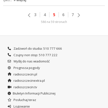
tylko…
» więcej
3
4
5
6
7
586 na 59 stronach
Zadzwoń do studia: 510 777 666
Czujny non stop: 510 777 222
Wyślij do nas wiadomość
Prognoza pogody
radioszczecin.pl
radioszczecinextra.pl
radioszczecin.tv
Biuletyn Informacji Publicznej
Posłuchaj teraz
Logowanie