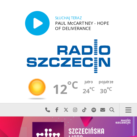
SŁUCHAJ TERAZ
PAUL McCARTNEY - HOPE
OF DELIVERANCE
°C
jutro
pojutrze
12
°C
°C
24
30
Najlepiej po prostu do nas zadzwoń
Odwiedź nas na Facebook-u
Odwiedź nas na X
Odwiedź nas na Instagram-ie
Odwiedź nas na TikTok-u
Szukaj nas na Spotify
Wyślij do nas w
Szukaj