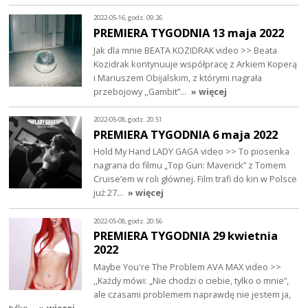
2022-05-16, godz. 09:26
PREMIERA TYGODNIA 13 maja 2022
Jak dla mnie BEATA KOZIDRAK video >> Beata
Kozidrak kontynuuje współpracę z Arkiem Koperą
i Mariuszem Obijalskim, z którymi nagrała
przebojowy ,,Gambit”…
» więcej
2022-05-08, godz. 20:51
PREMIERA TYGODNIA 6 maja 2022
Hold My Hand LADY GAGA video >> To piosenka
nagrana do filmu „Top Gun: Maverick” z Tomem
Cruise’em w roli głównej. Film trafi do kin w Polsce
już 27…
» więcej
2022-05-08, godz. 20:56
PREMIERA TYGODNIA 29 kwietnia
2022
Maybe You're The Problem AVA MAX video >>
,,Każdy mówi: „Nie chodzi o ciebie, tylko o mnie”,
ale czasami problemem naprawdę nie jestem ja,