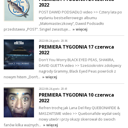
2022
POST DAWID PODSIADŁO video >> Cztery lata po
wydaniu bestsellerowego albumu
„Małomiasteczkowy”, Dawid Podsiadło
przedstawia „POST”. Singiel zwiastuje…
» więcej
2022-06-24, godz. 20:36
PREMIERA TYGODNIA 17 czerwca
2022
Don't You Worry BLACK EYED PEAS, SHAKIRA,
DAVID GUETTA video >> Sześciokrotni zdobywcy
nagrody Grammy, Black Eyed Peas powrócili z
nowym hitem „Don’t…
» więcej
2022-06-24, godz. 20:41
PREMIERA TYGODNIA 10 czerwca
2022
Refren trochę jak Lana Del Rey QUEBONAFIDE &
MASZAITSME video >> Quebonafide wydał swój
nowy utwór i przy okazji skierował do swoich
fanów kilka ważnych…
» więcej