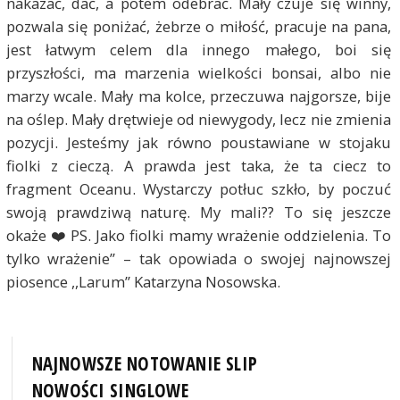
nakazać, dać, a potem odebrać. Mały czuje się winny,
pozwala się poniżać, żebrze o miłość, pracuje na pana,
jest łatwym celem dla innego małego, boi się
przyszłości, ma marzenia wielkości bonsai, albo nie
marzy wcale. Mały ma kolce, przeczuwa najgorsze, bije
na oślep. Mały drętwieje od niewygody, lecz nie zmienia
pozycji. Jesteśmy jak równo poustawiane w stojaku
fiolki z cieczą. A prawda jest taka, że ta ciecz to
fragment Oceanu. Wystarczy potłuc szkło, by poczuć
swoją prawdziwą naturę. My mali?? To się jeszcze
okaże ❤️ PS. Jako fiolki mamy wrażenie oddzielenia. To
tylko wrażenie” – tak opowiada o swojej najnowszej
piosence ,,Larum” Katarzyna Nosowska.
NAJNOWSZE NOTOWANIE SLIP
NOWOŚCI SINGLOWE