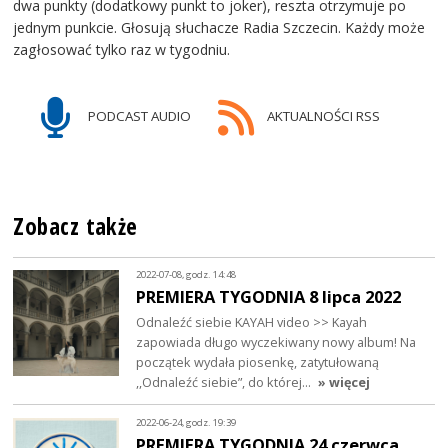
dwa punkty (dodatkowy punkt to joker), reszta otrzymuje po
jednym punkcie. Głosują słuchacze Radia Szczecin. Każdy może
zagłosować tylko raz w tygodniu.
PODCAST AUDIO
AKTUALNOŚCI RSS
Zobacz także
2022-07-08, godz. 14:48
PREMIERA TYGODNIA 8 lipca 2022
Odnaleźć siebie KAYAH video >> Kayah
zapowiada długo wyczekiwany nowy album! Na
początek wydała piosenkę, zatytułowaną
,,Odnaleźć siebie”, do której…
» więcej
2022-06-24, godz. 19:39
PREMIERA TYGODNIA 24 czerwca