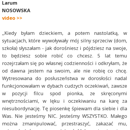
Larum
NOSOWSKA
video >>
,,Kiedy byłam dzieckiem, a potem nastolatką, w
sytuacjach, które wywoływały mój silny sprzeciw (dom,
szkoła) słyszałam - jak dorośniesz i pójdziesz na swoje,
to będziesz sobie robić co chcesz. 5 lat temu
rozejrzałam się po własnej codzienności i odkryłam, że
od dawna jestem na swoim, ale nie robię co chcę.
Wytresowana do posłuszeństwa w dorosłości nadal
funkcjonowałam w dybach cudzych oczekiwań, zawsze
w pozycji filcu spod pionka, ze skręconymi
wnętrznościami, w lęku i oczekiwaniu na karę za
niesubordynację. Tę piosenkę śpiewam dla siebie i dla
Was. Nie jesteśmy NIC. Jesteśmy WSZYSTKO. Małego
można zmanipulować, przestraszyć, zakazać mu,