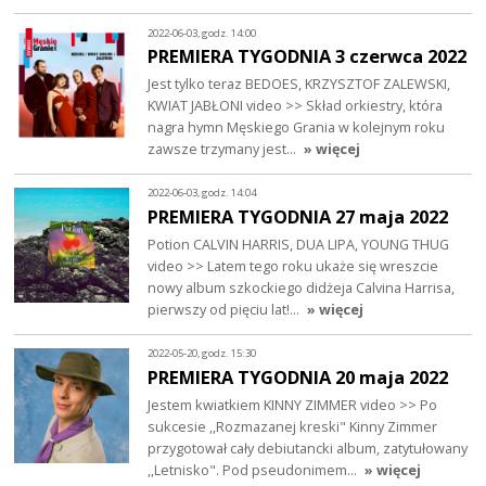
2022-06-03, godz. 14:00
PREMIERA TYGODNIA 3 czerwca 2022
Jest tylko teraz BEDOES, KRZYSZTOF ZALEWSKI,
KWIAT JABŁONI video >> Skład orkiestry, która
nagra hymn Męskiego Grania w kolejnym roku
zawsze trzymany jest…
» więcej
2022-06-03, godz. 14:04
PREMIERA TYGODNIA 27 maja 2022
Potion CALVIN HARRIS, DUA LIPA, YOUNG THUG
video >> Latem tego roku ukaże się wreszcie
nowy album szkockiego didżeja Calvina Harrisa,
pierwszy od pięciu lat!…
» więcej
2022-05-20, godz. 15:30
PREMIERA TYGODNIA 20 maja 2022
Jestem kwiatkiem KINNY ZIMMER video >> Po
sukcesie ,,Rozmazanej kreski" Kinny Zimmer
przygotował cały debiutancki album, zatytułowany
,,Letnisko". Pod pseudonimem…
» więcej