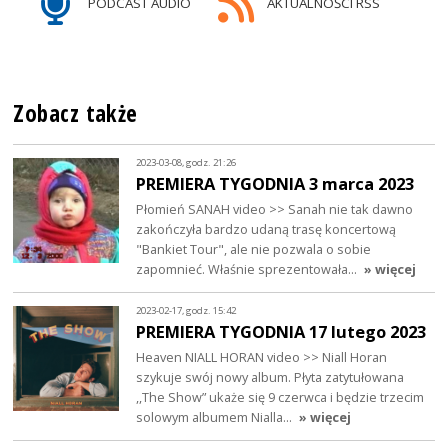
PODCAST AUDIO
AKTUALNOŚCI RSS
Zobacz także
2023-03-08, godz. 21:26
PREMIERA TYGODNIA 3 marca 2023
Płomień SANAH video >> Sanah nie tak dawno
zakończyła bardzo udaną trasę koncertową
"Bankiet Tour", ale nie pozwala o sobie
zapomnieć. Właśnie sprezentowała…
» więcej
2023-02-17, godz. 15:42
PREMIERA TYGODNIA 17 lutego 2023
Heaven NIALL HORAN video >> Niall Horan
szykuje swój nowy album. Płyta zatytułowana
,,The Show” ukaże się 9 czerwca i będzie trzecim
solowym albumem Nialla…
» więcej