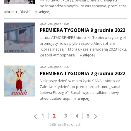
>> To utwór, który powstał z myślą o świętach
bożonarodzeniowych. Po wrześniowej premierze
albumu ,,Blask"…
» więcej
2022-12-09, godz. 14:28
PREMIERA TYGODNIA 9 grudnia 2022
Lauda ATMOSPHERE video >> To pierwszy singiel
promujący nową płytę zespołu Atmosphere
„Coraz inaczej", która ukaże się wiosną 2023 roku.
Zespół Atmosphere…
» więcej
2022-12-02, godz. 13:35
PREMIERA TYGODNIA 2 grudnia 2022
Najlepszy dzień w moim życiu SANAH video >>
Zaledwie tydzień po premierze albumu „sanah
śpiewa Poezyje", Sanah wydała całkiem nowy
utwór, zabierając…
» więcej
1
2
3
4
5
586 na 59 stronach