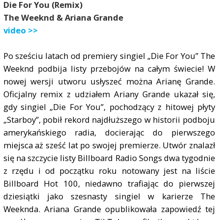
Die For You (Remix)
The Weeknd & Ariana Grande
video >>
Po sześciu latach od premiery singiel „Die For You” The
Weeknd podbija listy przebojów na całym świecie! W
nowej wersji utworu usłyszeć można Arianę Grande.
Oficjalny remix z udziałem Ariany Grande ukazał się,
gdy singiel „Die For You”, pochodzący z hitowej płyty
„Starboy”, pobił rekord najdłuższego w historii podboju
amerykańskiego radia, docierając do pierwszego
miejsca aż sześć lat po swojej premierze. Utwór znalazł
się na szczycie listy Billboard Radio Songs dwa tygodnie
z rzędu i od początku roku notowany jest na liście
Billboard Hot 100, niedawno trafiając do pierwszej
dziesiątki jako szesnasty singiel w karierze The
Weeknda. Ariana Grande opublikowała zapowiedź tej