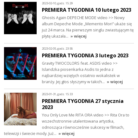
2023-02-10, godz. 15:29
PREMIERA TYGODNIA 10 lutego 2023
Ghosts Again DEPECHE MODE video >> Nowy
album Depeche Mode „Memento Mori” ukaże się
już 24 marca. Na pierwszym singlu zwiastującym tę
płytę ukazała…
» więcej
2023-02-05, godz. 23:58
PREMIERA TYGODNIA 3 lutego 2023
Gravity TWOCOLORS feat. ASDIS video >>
Islandzka piosenkarka Asdis to jedna z
najbardziej wziętych ostatnio wokalistek w
branży. Jej głos słyszymy w takich…
» więcej
2023-01-31, godz. 15:33
PREMIERA TYGODNIA 27 stycznia
2023
You Only Love Me RITA ORA video >> Rita Ora to
wszechstronnie utalentowana artystka,
odnosząca równocześnie sukcesy w filmach,
telewizji i świecie mody. Już…
» więcej