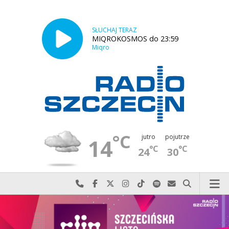
SŁUCHAJ TERAZ
MIQROKOSMOS do 23:59
Miqro
°C
jutro
pojutrze
14
°C
°C
24
30
Najlepiej po prostu do nas zadzwoń
Odwiedź nas na Facebook-u
Odwiedź nas na X
Odwiedź nas na Instagram-ie
Odwiedź nas na TikTok-u
Szukaj nas na Spotify
Wyślij do nas w
Szukaj