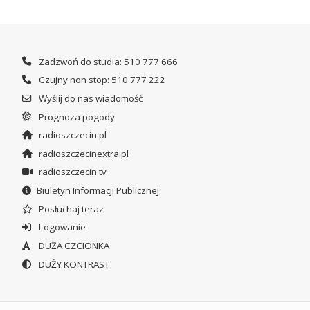
Zadzwoń do studia: 510 777 666
Czujny non stop: 510 777 222
Wyślij do nas wiadomość
Prognoza pogody
radioszczecin.pl
radioszczecinextra.pl
radioszczecin.tv
Biuletyn Informacji Publicznej
Posłuchaj teraz
Logowanie
DUŻA CZCIONKA
DUŻY KONTRAST