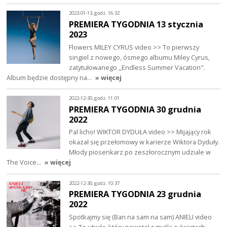
2023-01-13, godz. 16:32
PREMIERA TYGODNIA 13 stycznia
2023
Flowers MILEY CYRUS video >> To pierwszy
singiel z nowego, ósmego albumu Miley Cyrus,
zatytułowanego ,,Endless Summer Vacation".
Album będzie dostępny na…
» więcej
2022-12-30, godz. 11:01
PREMIERA TYGODNIA 30 grudnia
2022
Pal licho! WIKTOR DYDUŁA video >> Mijający rok
okazał się przełomowy w karierze Wiktora Dyduły.
Młody piosenkarz po zeszłorocznym udziale w
The Voice…
» więcej
2022-12-30, godz. 10:37
PREMIERA TYGODNIA 23 grudnia
2022
Spotkajmy się (Ban na sam na sam) ANIELI video