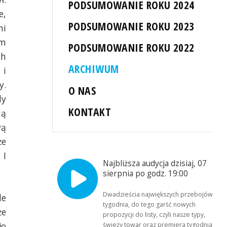
PODSUMOWANIE ROKU 2024
e,
PODSUMOWANIE ROKU 2023
ni
ym
PODSUMOWANIE ROKU 2022
ch
ARCHIWUM
 i
y.
O NAS
dy
KONTAKT
ią
wą
że
 I
Najbliższa audycja dzisiaj, 07
sierpnia po godz. 19:00
Dwadzieścia największych przebojów
le
tygodnia, do tego garść nowych
że
propozycji do listy, czyli nasze typy,
ło
świeży towar oraz premiera tygodnia!