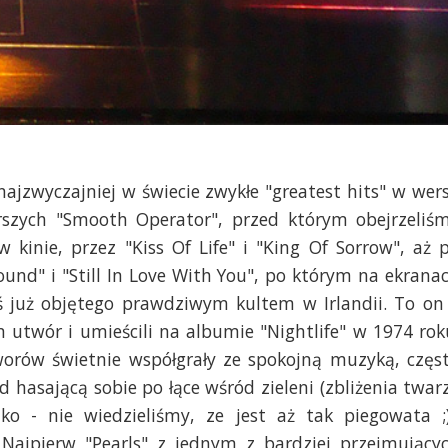
najzwyczajniej w świecie zwykłe "greatest hits" w wers
arszych "Smooth Operator", przed którym obejrzeliś
 kinie, przez "Kiss Of Life" i "King Of Sorrow", aż 
ound" i "Still In Love With You", po którym na ekrana
ziś już objętego prawdziwym kultem w Irlandii. To on
n utwór i umieścili na albumie "Nightlife" w 1974 rok
orów świetnie współgrały ze spokojną muzyką, częs
 hasającą sobie po łące wśród zieleni (zbliżenia twar
o - nie wiedzieliśmy, ze jest aż tak piegowata ;)
 Najpierw "Pearls" z jednym z bardziej przejmujący