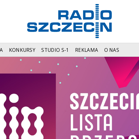
A
KONKURSY
STUDIO S-1
REKLAMA
O NAS