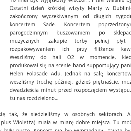
Ostatni dzień krótkiej wizyty Marty w Dublini
zakończony wyczekiwanym od długich tygod
koncertem Sade. Koncertem poprzedzon
parogodzinnym buszowaniem po sklepa
muzycznych, zakupie torby pełnej płyt
rozpakowywaniem ich przy filiżance kaw
Weszliśmy do hali O2 w momencie, kie
produkował się na scenie band supportujący pan
Helen Folasade Adu. Jednak na salę koncerto
weszliśmy trochę później, gdzieś piętnaście, mo
dwadzieścia minut przed rozpoczęciem występu.
tu nas rozdzielono...
się tak, że siedzieliśmy w osobnych sektorach. A
y plus Wioletta) miała w miarę dobre miejsca. Tu mo
 były puste. Koncert nie był wyprzedany, zajęte by