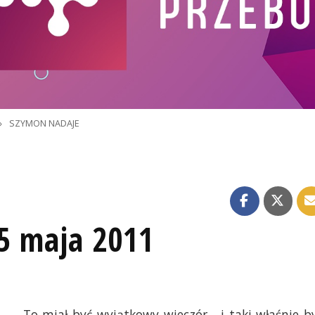
»
SZYMON NADAJE
5 maja 2011
To miał być wyjątkowy wieczór... i taki właśnie by