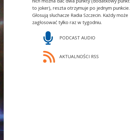
nich można dać dwa punkty (dodatkowy punkt
to joker), reszta otrzymuje po jednym punkcie.
Głosują słuchacze Radia Szczecin. Każdy może
zagłosować tylko raz w tygodniu.
PODCAST AUDIO
AKTUALNOŚCI RSS