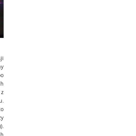
ji
my
po
ch
 z
u.
to
zy
).
ch