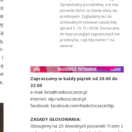
Sprawdzamy poczekalnię, a w niej
co
piosenki, które za chwilę staną się
ie
przebojami. Zaglądamy też do
archiwalnych notowań naszej listy
by
sprzed 5, 10, 15 i 20 lat. Dorzucamy
ką
do tego przegląd zagranicznych list
ą,
przebojów, czyli hity numer 1 na
świecie.
o-
 i
ię
ne
Zapraszamy w każdy piątek od 20.00 do
w,
22.00
e-mail: lista@radioszczecin.pl
internet: slip.radioszczecin.pl
facebook: facebook.com/RadioSzczecinSlip
ZASADY GŁOSOWANIA:
Głosujemy na 20 dowolnych piosenek! Trzem z