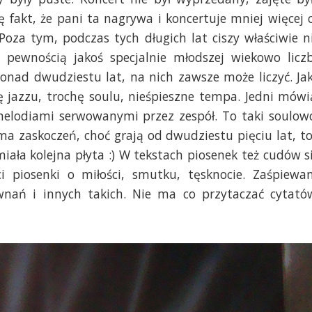
 fakt, że pani ta nagrywa i koncertuje mniej więcej 
 Poza tym, podczas tych długich lat ciszy właściwie n
z pewnością jakoś specjalnie młodszej wiekowo licz
onad dwudziestu lat, na nich zawsze może liczyć. Ja
ę jazzu, trochę soulu, nieśpieszne tempa. Jedni mówi
 melodiami serwowanymi przez zespół. To taki soulow
a zaskoczeń, choć grają od dwudziestu pięciu lat, to
ała kolejna płyta :) W tekstach piosenek też cudów s
 piosenki o miłości, smutku, tęsknocie. Zaśpiewa
nań i innych takich. Nie ma co przytaczać cytató