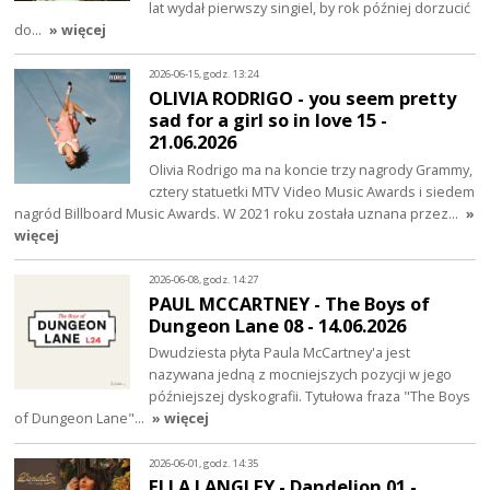
lat wydał pierwszy singiel, by rok później dorzucić
do…
» więcej
2026-06-15, godz. 13:24
OLIVIA RODRIGO - you seem pretty
sad for a girl so in love 15 -
21.06.2026
Olivia Rodrigo ma na koncie trzy nagrody Grammy,
cztery statuetki MTV Video Music Awards i siedem
nagród Billboard Music Awards. W 2021 roku została uznana przez…
»
więcej
2026-06-08, godz. 14:27
PAUL MCCARTNEY - The Boys of
Dungeon Lane 08 - 14.06.2026
Dwudziesta płyta Paula McCartney'a jest
nazywana jedną z mocniejszych pozycji w jego
późniejszej dyskografii. Tytułowa fraza "The Boys
of Dungeon Lane"…
» więcej
2026-06-01, godz. 14:35
ELLA LANGLEY - Dandelion 01 -