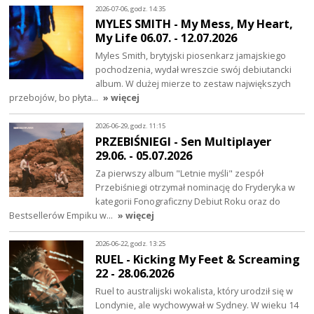
2026-07-06, godz. 14:35
MYLES SMITH - My Mess, My Heart,
My Life 06.07. - 12.07.2026
Myles Smith, brytyjski piosenkarz jamajskiego
pochodzenia, wydał wreszcie swój debiutancki
album. W dużej mierze to zestaw największych
przebojów, bo płyta…
» więcej
2026-06-29, godz. 11:15
PRZEBIŚNIEGI - Sen Multiplayer
29.06. - 05.07.2026
Za pierwszy album "Letnie myśli" zespół
Przebiśniegi otrzymał nominację do Fryderyka w
kategorii Fonograficzny Debiut Roku oraz do
Bestsellerów Empiku w…
» więcej
2026-06-22, godz. 13:25
RUEL - Kicking My Feet & Screaming
22 - 28.06.2026
Ruel to australijski wokalista, który urodził się w
Londynie, ale wychowywał w Sydney. W wieku 14