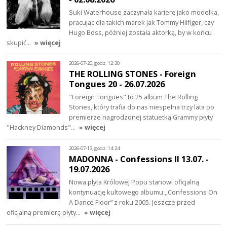
Suki Waterhouse zaczynała karierę jako modelka,
pracując dla takich marek jak Tommy Hilfiger, czy
Hugo Boss, później została aktorką, by w końcu
skupić…
» więcej
2026-07-20, godz. 12:30
THE ROLLING STONES - Foreign
Tongues 20 - 26.07.2026
"Foreign Tongues" to 25 album The Rolling
Stones, który trafia do nas niespełna trzy lata po
premierze nagrodzonej statuetką Grammy płyty
"Hackney Diamonds"…
» więcej
2026-07-13, godz. 14:24
MADONNA - Confessions II 13.07. -
19.07.2026
Nowa płyta Królowej Popu stanowi oficjalną
kontynuację kultowego albumu ,,Confessions On
A Dance Floor” z roku 2005. Jeszcze przed
oficjalną premierą płyty…
» więcej