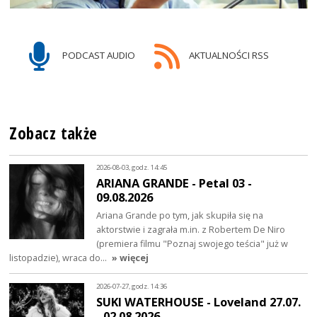
PODCAST AUDIO
AKTUALNOŚCI RSS
Zobacz także
2026-08-03, godz. 14:45
ARIANA GRANDE - Petal 03 -
09.08.2026
Ariana Grande po tym, jak skupiła się na
aktorstwie i zagrała m.in. z Robertem De Niro
(premiera filmu "Poznaj swojego teścia" już w
listopadzie), wraca do…
» więcej
2026-07-27, godz. 14:36
SUKI WATERHOUSE - Loveland 27.07.
- 02.08.2026