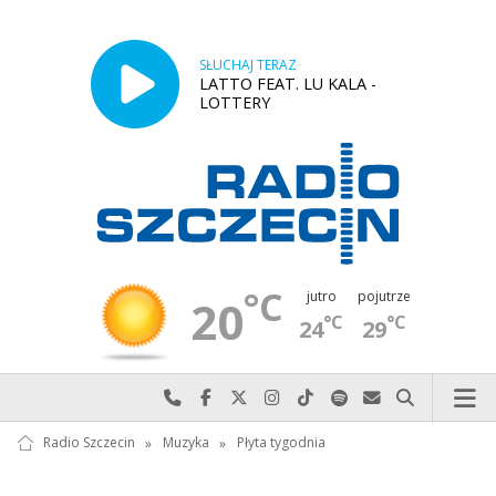
SŁUCHAJ TERAZ
LATTO FEAT. LU KALA -
LOTTERY
°C
jutro
pojutrze
20
°C
°C
24
29
Najlepiej po prostu do nas zadzwoń
Odwiedź nas na Facebook-u
Odwiedź nas na X
Odwiedź nas na Instagram-ie
Odwiedź nas na TikTok-u
Szukaj nas na Spotify
Wyślij do nas w
Szukaj
Radio Szczecin
»
Muzyka
»
Płyta tygodnia