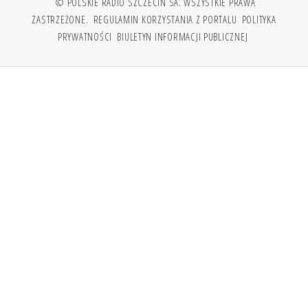
© POLSKIE RADIO SZCZECIN SA. WSZYSTKIE PRAWA
ZASTRZEŻONE.
REGULAMIN KORZYSTANIA Z PORTALU
POLITYKA
PRYWATNOŚCI
BIULETYN INFORMACJI PUBLICZNEJ