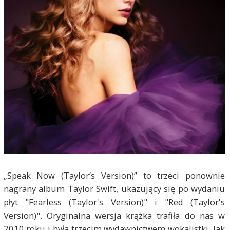
„Speak Now (Taylor’s Version)” to trzeci ponownie
nagrany album Taylor Swift, ukazujący się po wydaniu
płyt "Fearless (Taylor's Version)" i "Red (Taylor's
Version)". Oryginalna wersja krążka trafiła do nas w
2010 roku i była trzecim wydawnictwem wokalistki. Jak