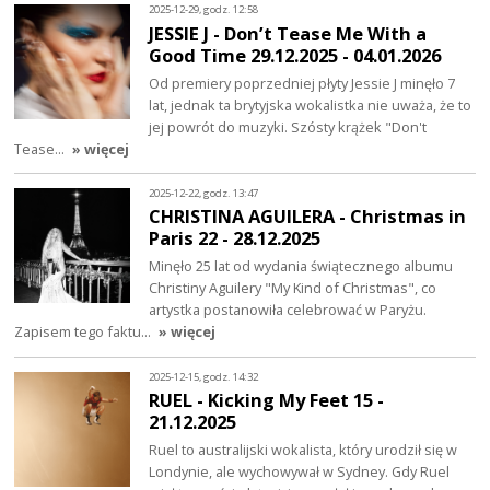
2025-12-29, godz. 12:58
JESSIE J - Don’t Tease Me With a
Good Time 29.12.2025 - 04.01.2026
Od premiery poprzedniej płyty Jessie J minęło 7
lat, jednak ta brytyjska wokalistka nie uważa, że to
jej powrót do muzyki. Szósty krążek "Don't
Tease…
» więcej
2025-12-22, godz. 13:47
CHRISTINA AGUILERA - Christmas in
Paris 22 - 28.12.2025
Minęło 25 lat od wydania świątecznego albumu
Christiny Aguilery "My Kind of Christmas", co
artystka postanowiła celebrować w Paryżu.
Zapisem tego faktu…
» więcej
2025-12-15, godz. 14:32
RUEL - Kicking My Feet 15 -
21.12.2025
Ruel to australijski wokalista, który urodził się w
Londynie, ale wychowywał w Sydney. Gdy Ruel