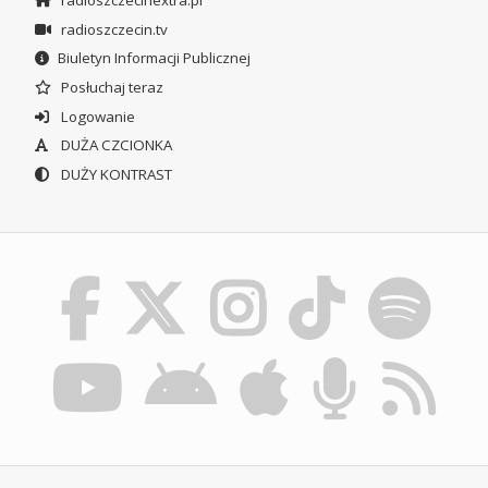
radioszczecinextra.pl
radioszczecin.tv
Biuletyn Informacji Publicznej
Posłuchaj teraz
Logowanie
DUŻA CZCIONKA
DUŻY KONTRAST