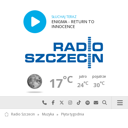
SŁUCHAJ TERAZ
ENIGMA - RETURN TO
INNOCENCE
°C
jutro
pojutrze
17
°C
°C
24
30
Najlepiej po prostu do nas zadzwoń
Odwiedź nas na Facebook-u
Odwiedź nas na X
Odwiedź nas na Instagram-ie
Odwiedź nas na TikTok-u
Szukaj nas na Spotify
Wyślij do nas w
Szukaj
Radio Szczecin
»
Muzyka
»
Płyta tygodnia