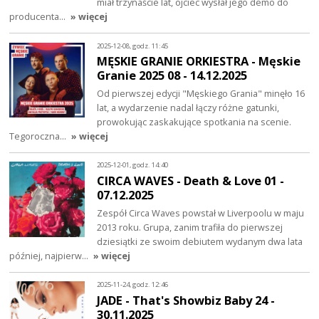
miał trzynaście lat, ojciec wysłał jego demo do
producenta…
» więcej
2025-12-08, godz. 11:45
MĘSKIE GRANIE ORKIESTRA - Męskie
Granie 2025 08 - 14.12.2025
Od pierwszej edycji "Męskiego Grania" minęło 16
lat, a wydarzenie nadal łączy różne gatunki,
prowokując zaskakujące spotkania na scenie.
Tegoroczna…
» więcej
2025-12-01, godz. 14:40
CIRCA WAVES - Death & Love 01 -
07.12.2025
Zespół Circa Waves powstał w Liverpoolu w maju
2013 roku. Grupa, zanim trafiła do pierwszej
dziesiątki ze swoim debiutem wydanym dwa lata
później, najpierw…
» więcej
2025-11-24, godz. 12:46
JADE - That's Showbiz Baby 24 -
30.11.2025