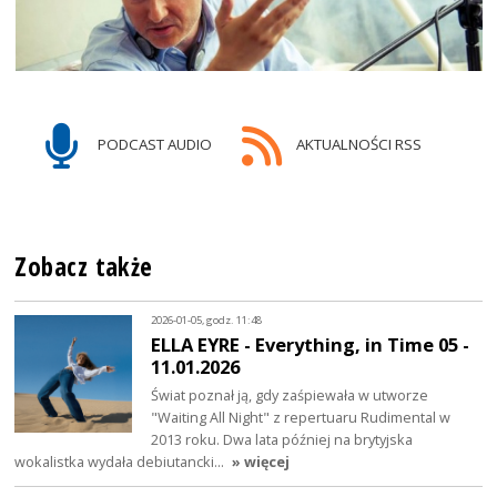
PODCAST AUDIO
AKTUALNOŚCI RSS
Zobacz także
2026-01-05, godz. 11:48
ELLA EYRE - Everything, in Time 05 -
11.01.2026
Świat poznał ją, gdy zaśpiewała w utworze
"Waiting All Night" z repertuaru Rudimental w
2013 roku. Dwa lata później na brytyjska
wokalistka wydała debiutancki…
» więcej