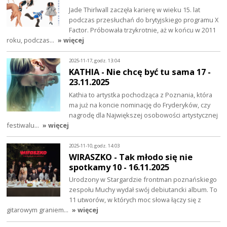
Jade Thirlwall zaczęła karierę w wieku 15. lat
podczas przesłuchań do brytyjskiego programu X
Factor. Próbowała trzykrotnie, aż w końcu w 2011
roku, podczas…
» więcej
2025-11-17, godz. 13:04
KATHIA - Nie chcę być tu sama 17 -
23.11.2025
Kathia to artystka pochodząca z Poznania, która
ma już na koncie nominację do Fryderyków, czy
nagrodę dla Największej osobowości artystycznej
festiwalu…
» więcej
2025-11-10, godz. 14:03
WIRASZKO - Tak młodo się nie
spotkamy 10 - 16.11.2025
Urodzony w Stargardzie frontman poznańskiego
zespołu Muchy wydał swój debiutancki album. To
11 utworów, w których moc słowa łączy się z
gitarowym graniem…
» więcej