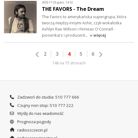
2025-11-03, godz. 14:32
THE FAVORS - The Dream
The Favors to amerykańska supergrupa, która
tworzą między innymi Ashe, czyli wokalistka
Ashlyn Rae Willson i Finneas O'Connell -
piosenkarz i producent…
» więcej
2
3
4
5
6
746 na 75 stronach
Zadzwoń do studia: 510 777 666
Czujny non stop: 510 777 222
Wyślij do nas wiadomość
Prognoza pogody
radioszczecin.pl