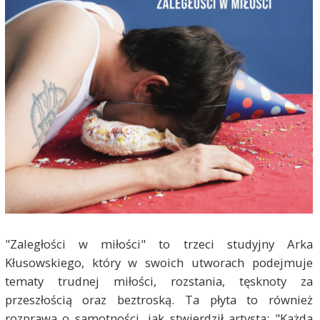
"Zaległości w miłości" to trzeci studyjny Arka
Kłusowskiego, który w swoich utworach podejmuje
tematy trudnej miłości, rozstania, tęsknoty za
przeszłością oraz beztroską. Ta płyta to również
rozprawa o samotności, jak stwierdził artysta: "Każda