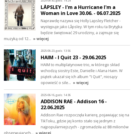
2025-06-30, godz. 14:24
LÅPSLEY - I'm a Hurricane I'm a
Woman in Love 30.06. - 06.07.2025
Naprawdę nazywa się Holly Lapsley Fletcher -
występuje jako Låpsley. W tym roku ta Brytyjka
będzie świętować 29 urodziny, a zajmuje się
muzyką od 12…
» więcej
2025-06-23, godz. 13:56
HAIM - I Quit 23 - 29.06.2025
HAIM to multiplatynowe trio, w którego skład
wchodzą siostry Este, Danielle i Alana Haim. W
piątek ukazał się ich album "I Quit", niosący
opowieść o sile…
» więcej
2025-06-16, godz. 14:36
ADDISON RAE - Addison 16 -
22.06.2025
Addison Rae rozpoczęła karierę, pojawiając się na
TikToku, gdzie jej konto stało się jednym z
najpopularniejszych - zgromadziła aż 88 milionów
obserwujących…
» więcej