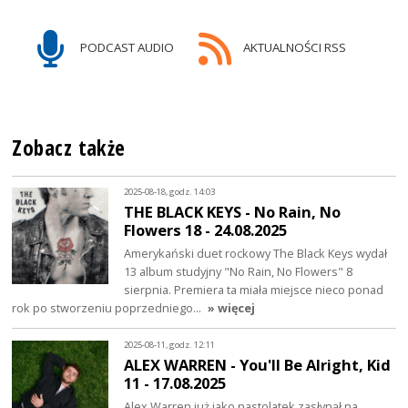
PODCAST AUDIO
AKTUALNOŚCI RSS
Zobacz także
2025-08-18, godz. 14:03
THE BLACK KEYS - No Rain, No
Flowers 18 - 24.08.2025
Amerykański duet rockowy The Black Keys wydał
13 album studyjny "No Rain, No Flowers" 8
sierpnia. Premiera ta miała miejsce nieco ponad
rok po stworzeniu poprzedniego…
» więcej
2025-08-11, godz. 12:11
ALEX WARREN - You'll Be Alright, Kid
11 - 17.08.2025
Alex Warren już jako nastolatek zasłynął na