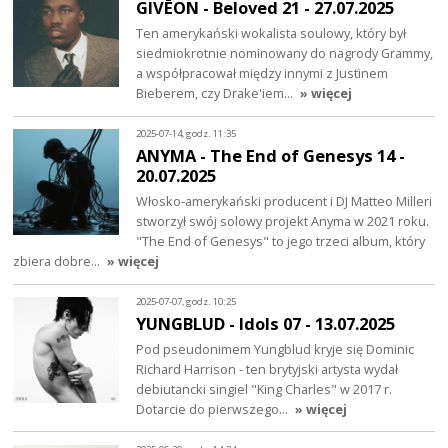
GIVĒON - Beloved 21 - 27.07.2025
Ten amerykański wokalista soulowy, który był
siedmiokrotnie nominowany do nagrody Grammy,
a współpracował między innymi z Justinem
Bieberem, czy Drake'iem…
» więcej
2025-07-14, godz. 11:35
ANYMA - The End of Genesys 14 -
20.07.2025
Włosko-amerykański producent i DJ Matteo Milleri
stworzył swój solowy projekt Anyma w 2021 roku.
"The End of Genesys" to jego trzeci album, który
zbiera dobre…
» więcej
2025-07-07, godz. 10:25
YUNGBLUD - Idols 07 - 13.07.2025
Pod pseudonimem Yungblud kryje się Dominic
Richard Harrison - ten brytyjski artysta wydał
debiutancki singiel "King Charles" w 2017 r.
Dotarcie do pierwszego…
» więcej