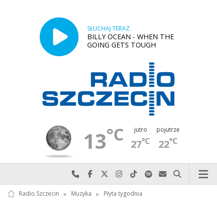
SŁUCHAJ TERAZ
BILLY OCEAN - WHEN THE
GOING GETS TOUGH
°C
jutro
pojutrze
13
°C
°C
27
22
Najlepiej po prostu do nas zadzwoń
Odwiedź nas na Facebook-u
Odwiedź nas na X
Odwiedź nas na Instagram-ie
Odwiedź nas na TikTok-u
Szukaj nas na Spotify
Wyślij do nas w
Szukaj
Radio Szczecin
»
Muzyka
»
Płyta tygodnia