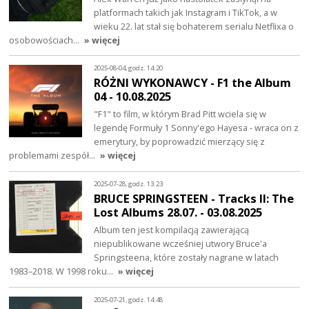
platformach takich jak Instagram i TikTok, a w
wieku 22. lat stał się bohaterem serialu Netflixa o
osobowościach…
» więcej
2025-08-04, godz. 14:20
RÓŻNI WYKONAWCY - F1 the Album
04 - 10.08.2025
"F1" to film, w którym Brad Pitt wciela się w
legendę Formuły 1 Sonny'ego Hayesa - wraca on z
emerytury, by poprowadzić mierzący się z
problemami zespół…
» więcej
2025-07-28, godz. 13:23
BRUCE SPRINGSTEEN - Tracks II: The
Lost Albums 28.07. - 03.08.2025
Album ten jest kompilacją zawierającą
niepublikowane wcześniej utwory Bruce'a
Springsteena, które zostały nagrane w latach
1983–2018. W 1998 roku…
» więcej
2025-07-21, godz. 14:48