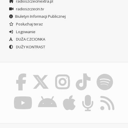
radioszczecinextra.pl
radioszczecin.tv
Biuletyn Informacji Publicznej
Posłuchaj teraz
Logowanie
DUŻA CZCIONKA
DUŻY KONTRAST