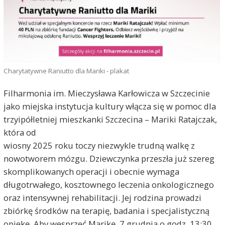
Charytatywne Raniutto dla Mariki - plakat
Filharmonia im. Mieczysława Karłowicza w Szczecinie
jako miejska instytucja kultury włącza się w pomoc dla
trzyipółletniej mieszkanki Szczecina – Mariki Ratajczak,
która od
wiosny 2025 roku toczy niezwykle trudną walkę z
nowotworem mózgu. Dziewczynka przeszła już szereg
skomplikowanych operacji i obecnie wymaga
długotrwałego, kosztownego leczenia onkologicznego
oraz intensywnej rehabilitacji. Jej rodzina prowadzi
zbiórkę środków na terapię, badania i specjalistyczną
opiekę. Aby wesprzeć Marikę, 7 grudnia o godz. 13:30