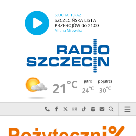
SŁUCHAJ TERAZ
SZCZECIŃSKA LISTA
PRZEBOJÓW do 21:00
Milena Milewska
°C
jutro
pojutrze
21
°C
°C
24
30
Najlepiej po prostu do nas zadzwoń
Odwiedź nas na Facebook-u
Odwiedź nas na X
Odwiedź nas na Instagram-ie
Odwiedź nas na TikTok-u
Szukaj nas na Spotify
Wyślij do nas w
Szukaj