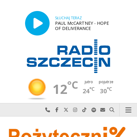
SŁUCHAJ TERAZ
PAUL McCARTNEY - HOPE
OF DELIVERANCE
°C
jutro
pojutrze
12
°C
°C
24
30
Najlepiej po prostu do nas zadzwoń
Odwiedź nas na Facebook-u
Odwiedź nas na X
Odwiedź nas na Instagram-ie
Odwiedź nas na TikTok-u
Szukaj nas na Spotify
Wyślij do nas w
Szukaj