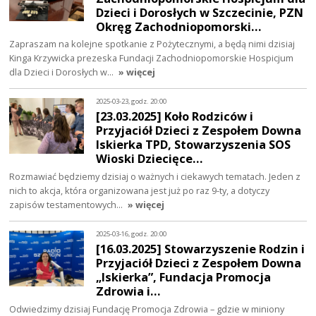
Dzieci i Dorosłych w Szczecinie, PZN
Okręg Zachodniopomorski…
Zapraszam na kolejne spotkanie z Pożytecznymi, a będą nimi dzisiaj
Kinga Krzywicka prezeska Fundacji Zachodniopomorskie Hospicjum
dla Dzieci i Dorosłych w…
» więcej
2025-03-23, godz. 20:00
[23.03.2025] Koło Rodziców i
Przyjaciół Dzieci z Zespołem Downa
Iskierka TPD, Stowarzyszenia SOS
Wioski Dziecięce…
Rozmawiać będziemy dzisiaj o ważnych i ciekawych tematach. Jeden z
nich to akcja, która organizowana jest już po raz 9-ty, a dotyczy
zapisów testamentowych…
» więcej
2025-03-16, godz. 20:00
[16.03.2025] Stowarzyszenie Rodzin i
Przyjaciół Dzieci z Zespołem Downa
„Iskierka”, Fundacja Promocja
Zdrowia i…
Odwiedzimy dzisiaj Fundację Promocja Zdrowia – gdzie w miniony