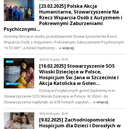
[23.02.2025] Polska Akcja
Humanitarna, Stowarzyszenie Na
Rzecz Wsparcia Osób z Autyzmem i
Pokrewnymi Zaburzeniami
Psychicznymi…
Gościmy dzisiaj w studiu przedstawicieli Stowarzyszenie Na Rzecz
Wsparcia Osób z Autyzmem i Pokrewnymi Zaburzeniami Psychicznymi
"A TO MY", a mówić będziemy…
» więcej
2025-02-16, godz. 20:00
[16.02.2025] Stowarzyszenie SOS
Wioski Dziecięce w Polsce,
Hospicjum Św. Jana w Szczecinie i
Akcja Katolicka w Golen…
Dzisiaj w Pożytecznych gościć będziemy m.in.
Stowarzyszenie SOS Wioski Dziecięce w Polsce. W 2024 r. do
Stowarzyszenia napłynęło aż 678 nowych zapytań…
» więcej
2025-02-09, godz. 20:00
[9.02.2025] Zachodniopomorskie
Hospicjum dla Dzieci i Dorosłych w