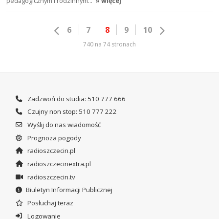
pedagogicznym i rodzinnym…
» więcej
6
7
8
9
10
740 na 74 stronach
Zadzwoń do studia: 510 777 666
Czujny non stop: 510 777 222
Wyślij do nas wiadomość
Prognoza pogody
radioszczecin.pl
radioszczecinextra.pl
radioszczecin.tv
Biuletyn Informacji Publicznej
Posłuchaj teraz
Logowanie