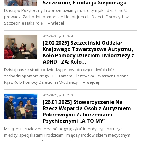
Szczecinie, Fundacja Siepomaga
Dzisiaj w Pożytecznych porozmawiamy m.in. o tym jaką działalność
prowadzi Zachodniopomorskie Hospicjum dla Dzieci i Dorosłych w
Szczecinie i jaką rolę…
» więcej
2025-02-03, godz. 07:45
[2.02.2025] Szczeciński Oddział
Krajowego Towarzystwa Autyzmu,
Koło Pomocy Dzieciom i Młodzieży z
ADHD i ZA; Koło…
Dzisiaj nasze studio odwiedzą przewodniczące dwóch Kół
zachodniopomorskiego TPD Tamara Olszewska – Watracz i Joanna
Rysz Koło Pomocy Dzieciom i Młodzieży…
» więcej
2025-01-26, godz. 20:00
[26.01.2025] Stowarzyszenie Na
Rzecz Wsparcia Osób z Autyzmem i
Pokrewnymi Zaburzeniami
Psychicznymi „A TO MY”
Misją jest „znalezienie wspólnego języka” interdyscyplinarnego
między: specjalistami i rodzicami, między środowiskiem medycznym,