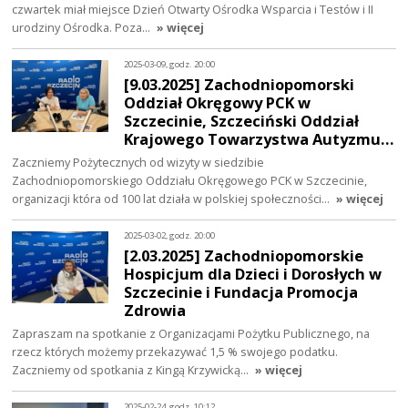
czwartek miał miejsce Dzień Otwarty Ośrodka Wsparcia i Testów i II
urodziny Ośrodka. Poza…
» więcej
2025-03-09, godz. 20:00
[9.03.2025] Zachodniopomorski
Oddział Okręgowy PCK w
Szczecinie, Szczeciński Oddział
Krajowego Towarzystwa Autyzmu…
Zaczniemy Pożytecznych od wizyty w siedzibie
Zachodniopomorskiego Oddziału Okręgowego PCK w Szczecinie,
organizacji która od 100 lat działa w polskiej społeczności…
» więcej
2025-03-02, godz. 20:00
[2.03.2025] Zachodniopomorskie
Hospicjum dla Dzieci i Dorosłych w
Szczecinie i Fundacja Promocja
Zdrowia
Zapraszam na spotkanie z Organizacjami Pożytku Publicznego, na
rzecz których możemy przekazywać 1,5 % swojego podatku.
Zaczniemy od spotkania z Kingą Krzywicką…
» więcej
2025-02-24, godz. 10:12