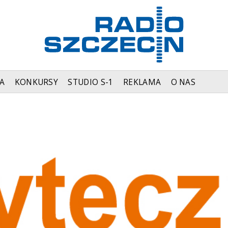
A
KONKURSY
STUDIO S-1
REKLAMA
O NAS