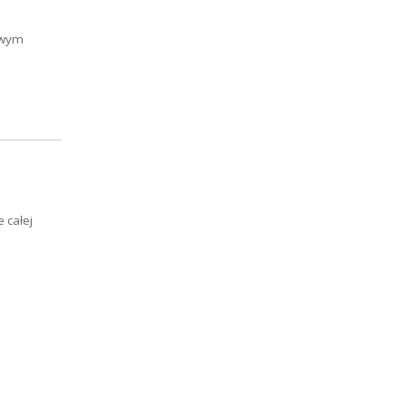
owym
 całej