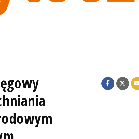
kręgowy
chniania
arodowym
nym