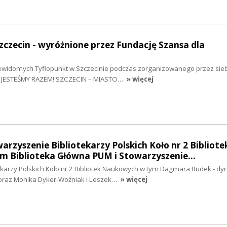
Szczecin - wyróżnione przez Fundację Szansa dla
ewidomych Tyflopunkt w Szczecinie podczas zorganizowanego przez siebi
: JESTEŚMY RAZEM! SZCZECIN – MIASTO…
» więcej
arzyszenie Bibliotekarzy Polskich Koło nr 2 Bibliote
 Biblioteka Główna PUM i Stowarzyszenie…
ekarzy Polskich Koło nr 2 Bibliotek Naukowych w tym Dagmara Budek - dyr
 oraz Monika Dyker-Woźniak i Leszek…
» więcej