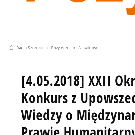
Radio Szczecin
»
Pożyteczni
»
Aktualności
[4.05.2018] XXII O
Konkurs z Upowsze
Wiedzy o Międzyn
Prawie Humanitar