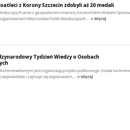
oatleci z Korony Szczecin zdobyli aż 20 medali
 Niesłyszących wraz z gospodarzem imprezy Szczecińskim Klubem Sport
rganizatorami Mistrzostwa Polski Niesłyszących…
» więcej
ędzynarodowy Tydzień Wiedzy o Osobach
ych
choniewidomym jest organizacją pożytku publicznego. Działa na terenie
ki wojewódzkie i zajmuje się wspieraniem…
» więcej