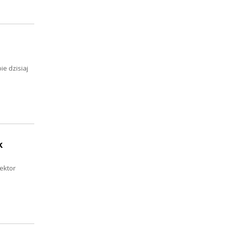
e dzisiaj
k
ektor