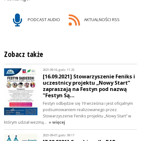
PODCAST AUDIO
AKTUALNOŚCI RSS
Zobacz także
2021-09-16, godz. 11:25
[16.09.2021] Stowarzyszenie Feniks i
uczestnicy projektu „Nowy Start”
zapraszają na Festyn pod nazwą
"Festyn Są…
Festyn odbędzie się 19 września i jest oficjalnym
podsumowaniem realizowanego przez
Stowarzyszenie Feniks projektu „Nowy Start” w
którym udział wezmą…
» więcej
2021-09-07, godz. 09:17