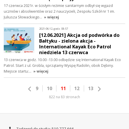
17 czerwca 2021r. w ścisłym reżimie sanitarnym odbył się wyjazd
uczniów i absolwentów oraz 2 nauczycieli, Zespołu Szkół nr 1 im.
Juliusza Słowackiego…
» więcej
2021-06-12, godz. 08:57
[12.06.2021] Akcja od podwórka do
Bałtyku - zielona akcja -
International Kayak Eco Patrol
niedziela 13 czerwca
13 czerwca w godz. 10.00 -13.00 odbędzie się International Kayak Eco
Patrol. Start z ul. Grobla, sprzątamy Wyspę Radolin, obok Dębiny.
Miejsce startu:…
» więcej
9
10
11
12
13
822 na 83 stronach
Zadzwoń do studia: 510 777 666