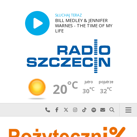
SŁUCHAJ TERAZ
BILL MEDLEY & JENNIFER
WARNES - THE TIME OF MY
LIFE
°C
jutro
pojutrze
20
°C
°C
30
32
Najlepiej po prostu do nas zadzwoń
Odwiedź nas na Facebook-u
Odwiedź nas na X
Odwiedź nas na Instagram-ie
Odwiedź nas na TikTok-u
Szukaj nas na Spotify
Wyślij do nas w
Szukaj