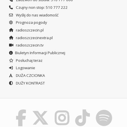
Czujny non stop: 510 777 222
Wyślij do nas wiadomość
Prognoza pogody
radioszczecin.pl
radioszczecinextra.pl
radioszczecin.tv
Biuletyn Informacji Publicznej
Posłuchaj teraz
Logowanie
DUŻA CZCIONKA
DUŻY KONTRAST