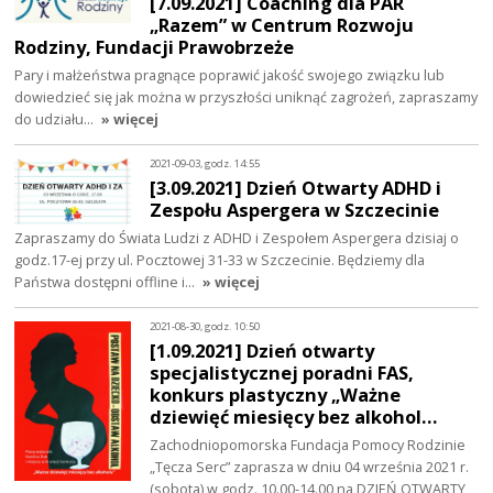
[7.09.2021] Coaching dla PAR
„Razem” w Centrum Rozwoju
Rodziny, Fundacji Prawobrzeże
Pary i małżeństwa pragnące poprawić jakość swojego związku lub
dowiedzieć się jak można w przyszłości uniknąć zagrożeń, zapraszamy
do udziału…
» więcej
2021-09-03, godz. 14:55
[3.09.2021] Dzień Otwarty ADHD i
Zespołu Aspergera w Szczecinie
Zapraszamy do Świata Ludzi z ADHD i Zespołem Aspergera dzisiaj o
godz.17-ej przy ul. Pocztowej 31-33 w Szczecinie. Będziemy dla
Państwa dostępni offline i…
» więcej
2021-08-30, godz. 10:50
[1.09.2021] Dzień otwarty
specjalistycznej poradni FAS,
konkurs plastyczny „Ważne
dziewięć miesięcy bez alkohol…
Zachodniopomorska Fundacja Pomocy Rodzinie
„Tęcza Serc” zaprasza w dniu 04 września 2021 r.
(sobota) w godz. 10.00-14.00 na DZIEŃ OTWARTY