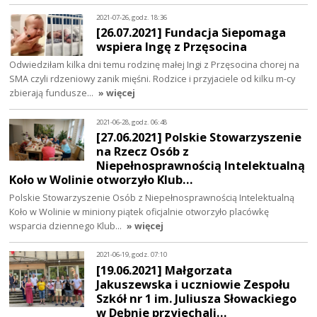
2021-07-26, godz. 18:36
[26.07.2021] Fundacja Siepomaga
wspiera Ingę z Przęsocina
Odwiedziłam kilka dni temu rodzinę małej Ingi z Przęsocina chorej na
SMA czyli rdzeniowy zanik mięśni. Rodzice i przyjaciele od kilku m-cy
zbierają fundusze…
» więcej
2021-06-28, godz. 06:48
[27.06.2021] Polskie Stowarzyszenie
na Rzecz Osób z
Niepełnosprawnością Intelektualną
Koło w Wolinie otworzyło Klub…
Polskie Stowarzyszenie Osób z Niepełnosprawnością Intelektualną
Koło w Wolinie w miniony piątek oficjalnie otworzyło placówkę
wsparcia dziennego Klub…
» więcej
2021-06-19, godz. 07:10
[19.06.2021] Małgorzata
Jakuszewska i uczniowie Zespołu
Szkół nr 1 im. Juliusza Słowackiego
w Dębnie przyjechali…