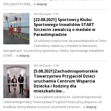
SPECJALISTYCZNEJ…
» więcej
2021-08-23, godz. 11:03
[22.08.2021] Sportowcy Klubu
Sportowego Inwalidów START
Szczecin zawalczą o medale w
Paraolimpiadzie
24 sierpnia rozpocznie się paraolimpiada w Tokio.
Zawodnicy zawalczą o medale w dwunastu
dyscyplinach. Szczecińscy sportowcy z Klubu Sportowego Inwalidów
START…
» więcej
2021-08-05, godz. 15:40
[5.08.2021]Zachodniopomorskie
Towarzystwo Przyjaciół Dzieci
uruchamia Centrum Wsparcia
Dziecka i Rodziny dla
mieszkańców…
Z początkiem sierpnia br. Zachodniopomorski
Oddział Regionalny Towarzystwa Przyjaciół Dzieci przy wsparciu ze
środków Gminy Miasta Szczecin uruchomił Centrum…
» więcej