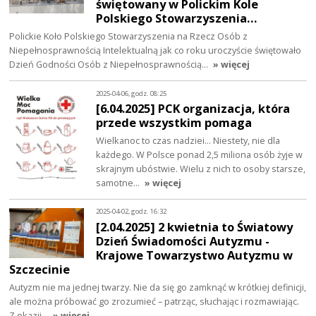
świętowany w Polickim Kole
Polskiego Stowarzyszenia…
Polickie Koło Polskiego Stowarzyszenia na Rzecz Osób z
Niepełnosprawnością Intelektualną jak co roku uroczyście świętowało
Dzień Godności Osób z Niepełnosprawnością…
» więcej
2025-04-06, godz. 08:25
[6.04.2025] PCK organizacja, która
przede wszystkim pomaga
Wielkanoc to czas nadziei… Niestety, nie dla
każdego. W Polsce ponad 2,5 miliona osób żyje w
skrajnym ubóstwie. Wielu z nich to osoby starsze,
samotne…
» więcej
2025-04-02, godz. 16:32
[2.04.2025] 2 kwietnia to Światowy
Dzień Świadomości Autyzmu -
Krajowe Towarzystwo Autyzmu w
Szczecinie
Autyzm nie ma jednej twarzy. Nie da się go zamknąć w krótkiej definicji,
ale można próbować go zrozumieć – patrząc, słuchając i rozmawiając.
Z okazji…
» więcej