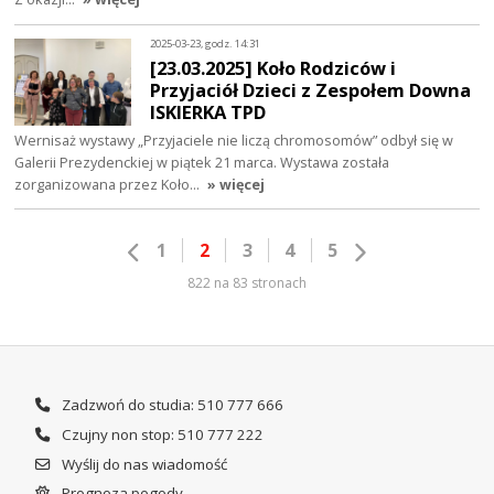
2025-03-23, godz. 14:31
[23.03.2025] Koło Rodziców i
Przyjaciół Dzieci z Zespołem Downa
ISKIERKA TPD
Wernisaż wystawy „Przyjaciele nie liczą chromosomów” odbył się w
Galerii Prezydenckiej w piątek 21 marca. Wystawa została
zorganizowana przez Koło…
» więcej
1
2
3
4
5
822 na 83 stronach
Zadzwoń do studia: 510 777 666
Czujny non stop: 510 777 222
Wyślij do nas wiadomość
Prognoza pogody