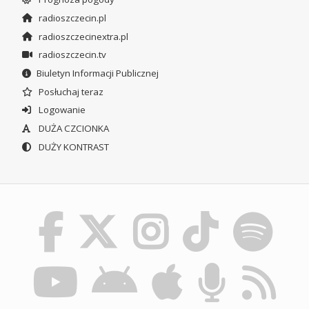
radioszczecin.pl
radioszczecinextra.pl
radioszczecin.tv
Biuletyn Informacji Publicznej
Posłuchaj teraz
Logowanie
DUŻA CZCIONKA
DUŻY KONTRAST