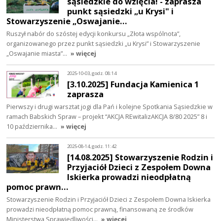
sąsiedzkie do wzięcia! - zaprasza
punkt sąsiedzki „u Krysi" i
Stowarzyszenie „Oswajanie…
Ruszył nabór do szóstej edycji konkursu „Złota wspólnota”,
organizowanego przez punkt sąsiedzki „u Krysi” i Stowarzyszenie
„Oswajanie miasta”…
» więcej
2025-10-03, godz. 08:14
[3.10.2025] Fundacja Kamienica 1
zaprasza
Pierwszy i drugi warsztat jogi dla Pań i kolejne Spotkania Sąsiedzkie w
ramach Babskich Spraw – projekt “AKCJA REwitalizAKCJA 8/80 2025” 8 i
10 października…
» więcej
2025-08-14, godz. 11:42
[14.08.2025] Stowarzyszenie Rodzin i
Przyjaciół Dzieci z Zespołem Downa
Iskierka prowadzi nieodpłatną
pomoc prawn…
Stowarzyszenie Rodzin i Przyjaciół Dzieci z Zespołem Downa Iskierka
prowadzi nieodpłatną pomoc prawną, finansowaną ze środków
Ministerstwa Sprawiedliwości…
» więcej