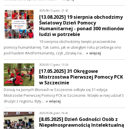
2025-08-13, godz. 21:42
[13.08.2025] 19 sierpnia obchodzimy
Światowy Dzień Pomocy
Humanitarnej - ponad 300 milionów
ludzi w potrzebie
19 sierpnia obchodzimy święto pracowników
pomocy humanitarnej. Tak samo, jak w ubiegłym roku przebiega ono
pod hasłem #ActForHumanity, czyli „działaj na…
» więcej
2025-05-17, godz. 13:24
[17.05.2025] 31 Okręgowe
Mistrzostwa Pierwszej Pomocy PCK
w Szczecinie
Dzisiaj na Jasnych Błoniach w Szczecinie odbyła się 31 edycja
Mistrzostw Pierwszej Pomocy PCK w Szczecinie. Wzięło w niej udział 5
drużyn z regionu. Były…
» więcej
2025-05-08, godz. 16:41
[8.05.2025] Dzień Godności Osób z
Niepełnosprawnością Intelektualną