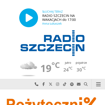
SŁUCHAJ TERAZ
RADIO SZCZECIN NA
WAKACJACH do 17:00
Anna Łukaszek
°C
jutro
pojutrze
19
°C
°C
24
30
Najlepiej po prostu do nas zadzwoń
Odwiedź nas na Facebook-u
Odwiedź nas na X
Odwiedź nas na Instagram-ie
Odwiedź nas na TikTok-u
Szukaj nas na Spotify
Wyślij do nas w
Szukaj