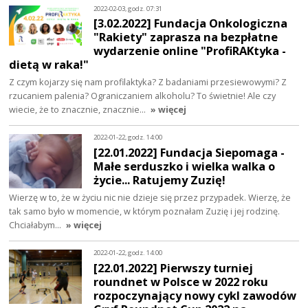
2022-02-03, godz. 07:31
[3.02.2022] Fundacja Onkologiczna
"Rakiety" zaprasza na bezpłatne
wydarzenie online "ProfiRAKtyka -
dietą w raka!"
Z czym kojarzy się nam profilaktyka? Z badaniami przesiewowymi? Z
rzucaniem palenia? Ograniczaniem alkoholu? To świetnie! Ale czy
wiecie, że to znacznie, znacznie…
» więcej
2022-01-22, godz. 14:00
[22.01.2022] Fundacja Siepomaga -
Małe serduszko i wielka walka o
życie... Ratujemy Zuzię!
Wierzę w to, że w życiu nic nie dzieje się przez przypadek. Wierzę, że
tak samo było w momencie, w którym poznałam Zuzię i jej rodzinę.
Chciałabym…
» więcej
2022-01-22, godz. 14:00
[22.01.2022] Pierwszy turniej
roundnet w Polsce w 2022 roku
rozpoczynający nowy cykl zawodów