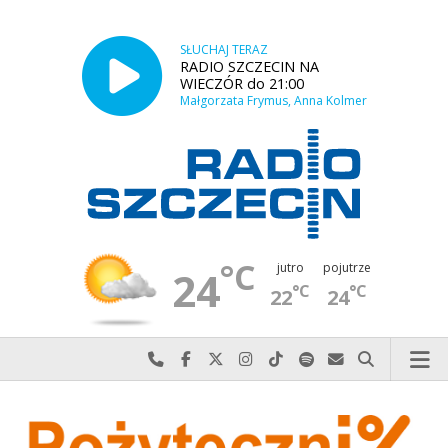
SŁUCHAJ TERAZ
RADIO SZCZECIN NA
WIECZÓR do 21:00
Małgorzata Frymus, Anna Kolmer
°C
jutro
pojutrze
24
°C
°C
22
24
Najlepiej po prostu do nas zadzwoń
Odwiedź nas na Facebook-u
Odwiedź nas na X
Odwiedź nas na Instagram-ie
Odwiedź nas na TikTok-u
Szukaj nas na Spotify
Wyślij do nas w
Szukaj