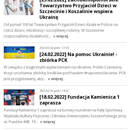
Towarzystwo Przyjaciół Dzieci w
Szczecinie i Koszalinie wspiera
Ukrainę
Od ponad 100 lat Towarzystwo Przyjaciół Dzieci działa w Polsce na
rzecz dzieci, młodzieży i szczęśliwej rodziny. W Szczecinie
rozpoczęliśmy działalność…
» więcej
2022-02-24, godz. 12:54
[24.02.2022] Na pomoc Ukrainie! -
zbiórka PCK
W związku z tragicznymi wydarzeniami na Ukrainie, Polski Czerwony
Krzyż uruchamia zbiórkę środków pod hasłem #napomocUkrainie. PCK
jest przygotowany, aby…
» więcej
2022-02-18, godz. 14:02
[18.02.2022] Fundacja Kamienica 1
zaprasza
Fundacji Kamienica 1 zaprasza na turniej roundnet na Halę Sportową
Wydziału Kultury Fizycznej i Zdrowia Uniwersytetu Szczecińskiego przy
ul. Piastów 40B. 19…
» więcej