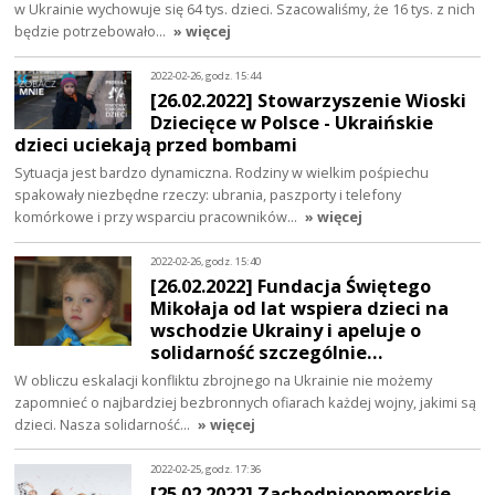
w Ukrainie wychowuje się 64 tys. dzieci. Szacowaliśmy, że 16 tys. z nich
będzie potrzebowało…
» więcej
2022-02-26, godz. 15:44
[26.02.2022] Stowarzyszenie Wioski
Dziecięce w Polsce - Ukraińskie
dzieci uciekają przed bombami
Sytuacja jest bardzo dynamiczna. Rodziny w wielkim pośpiechu
spakowały niezbędne rzeczy: ubrania, paszporty i telefony
komórkowe i przy wsparciu pracowników…
» więcej
2022-02-26, godz. 15:40
[26.02.2022] Fundacja Świętego
Mikołaja od lat wspiera dzieci na
wschodzie Ukrainy i apeluje o
solidarność szczególnie…
W obliczu eskalacji konfliktu zbrojnego na Ukrainie nie możemy
zapomnieć o najbardziej bezbronnych ofiarach każdej wojny, jakimi są
dzieci. Nasza solidarność…
» więcej
2022-02-25, godz. 17:36
[25.02.2022] Zachodniopomorskie