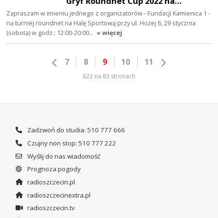
Gryf Roundnet Cup 2022 na…
Zapraszam w imieniu jednego z organizatorów - Fundacji Kamienica 1 -
na turniej roundnet na Halę Sportową przy ul. Hożej 6, 29 stycznia
(sobota) w godz.: 12:00-20:00…
» więcej
7
8
9
10
11
822 na 83 stronach
Zadzwoń do studia: 510 777 666
Czujny non stop: 510 777 222
Wyślij do nas wiadomość
Prognoza pogody
radioszczecin.pl
radioszczecinextra.pl
radioszczecin.tv