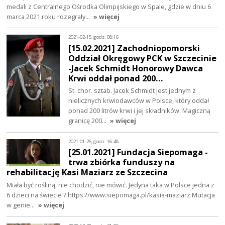
medali z Centralnego Ośrodka Olimpijskiego w Spale, gdzie w dniu 6
marca 2021 roku rozegrały…
» więcej
2021-02-15, godz. 08:16
[15.02.2021] Zachodniopomorski
Oddział Okręgowy PCK w Szczecinie
-Jacek Schmidt Honorowy Dawca
Krwi oddał ponad 200…
St. chor. sztab. Jacek Schmidt jest jednym z
nielicznych krwiodawców w Polsce, który oddał
ponad 200 litrów krwi i jej składników. Magiczną
granicę 200…
» więcej
2021-01-25, godz. 16:48
[25.01.2021] Fundacja Siepomaga -
trwa zbiórka funduszy na
rehabilitację Kasi Maziarz ze Szczecina
Miała być rośliną, nie chodzić, nie mówić. Jedyna taka w Polsce jedna z
6 dzieci na świecie ? https://www.siepomaga.pl/kasia-maziarz Mutacja
w genie…
» więcej