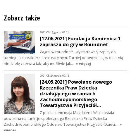
Zobacz także
2021-06-12, godz. 07:11
[12.06.2021] Fundacja Kamienica 1
zaprasza do gry w Roundnet
Zagraj w roundnet! - wystartowały zapisy do
turnieju o charakterze rekreacyjnym. Turniej odbędzie się w ostatnią
niedzielę czerwca tak, aby możliwie jak…
» więcej
2021-05-24, godz. 07:13
[24.05.2021] Powołano nowego
Rzecznika Praw Dziecka
działającego w ramach
Zachodniopomorskiego
Towarzystwa Przyjaciół…
Z początkiem maja Magdalena Wilk została
powołana na funkcje społecznego Rzecznika Praw Dziecka
Zachodniopomorskiego Oddziału Towarzystwa Przyjaciół Dzieci…
»
więcej