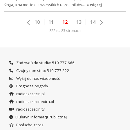
Kinga, a na mecie dla wszystkich uczestników…
» więcej
10
11
12
13
14
822 na 83 stronach
Zadzwoń do studia: 510 777 666
Czujny non stop: 510 777 222
Wyślij do nas wiadomość
Prognoza pogody
radioszczecin.pl
radioszczecinextra.pl
radioszczecin.tv
Biuletyn Informacji Publicznej
Posłuchaj teraz