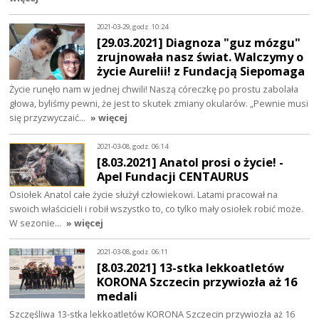
2021-03-29, godz. 10:24
[29.03.2021] Diagnoza "guz mózgu"
zrujnowała nasz świat. Walczymy o
życie Aurelii! z Fundacją Siepomaga
Życie runęło nam w jednej chwili! Naszą córeczkę po prostu zabolała
głowa, byliśmy pewni, że jest to skutek zmiany okularów. „Pewnie musi
się przyzwyczaić…
» więcej
2021-03-08, godz. 06:14
[8.03.2021] Anatol prosi o życie! -
Apel Fundacji CENTAURUS
Osiołek Anatol całe życie służył człowiekowi. Latami pracował na
swoich właścicieli i robił wszystko to, co tylko mały osiołek robić może.
W sezonie…
» więcej
2021-03-08, godz. 06:11
[8.03.2021] 13-stka lekkoatletów
KORONA Szczecin przywiozła aż 16
medali
Szczęśliwa 13-stka lekkoatletów KORONA Szczecin przywiozła aż 16