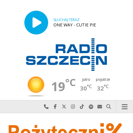
SŁUCHAJ TERAZ
ONE WAY - CUTIE PIE
°C
jutro
pojutrze
19
°C
°C
30
32
Najlepiej po prostu do nas zadzwoń
Odwiedź nas na Facebook-u
Odwiedź nas na X
Odwiedź nas na Instagram-ie
Odwiedź nas na TikTok-u
Szukaj nas na Spotify
Wyślij do nas w
Szukaj