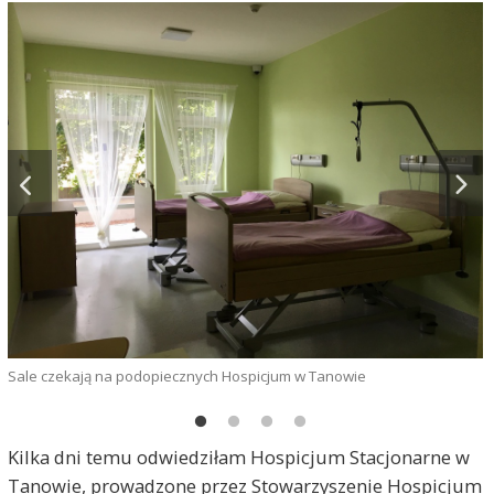
Sale czekają na podopiecznych Hospicjum w Tanowie
D
Kilka dni temu odwiedziłam Hospicjum Stacjonarne w
Tanowie, prowadzone przez Stowarzyszenie Hospicjum