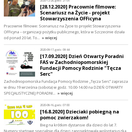
2020-12-28, godz. 21:05
[28.12.2020] Pracownie filmowe:
Scenariusz na Życie - projekt
Stowarzyszenia OFFicyna
Pracownie filmowe: Scenariusz na Życie to projekt Stowarzyszenia
OFFicyna – organizacji pożytku publicznego, która w Szczecinie działa
od ponad 20 lat. To…
» więcej
2020-09-17, godz. 09:44
[17.09.2020] Dzień Otwarty Poradni
FAS w Zachodniopomorskiej
Fundacji Pomocy Rodzinie "Tęcza
Serc"
Zachodniopomorska Fundacja Pomocy Rodzinie „Tęcza Serc” zaprasza
w dniu 19 września (sobota) w godz. 10.00-14.00 na DZIEŃ OTWARTY
SPECJALISTYCZNEJ PORADNI…
» więcej
2020-08-16, godz. 07:00
[16.8.2020] Dzieciaki pobiegną na
pomoc zwierzakom!
Bieg na krótkim dystansie dla dzieci do lat 7.
Numery startowe specjalnie dla dzieci zaprojektowała wolontariuszka