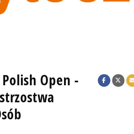
 Polish Open -
strzostwa
Osób
h