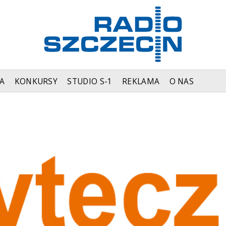
A
KONKURSY
STUDIO S-1
REKLAMA
O NAS