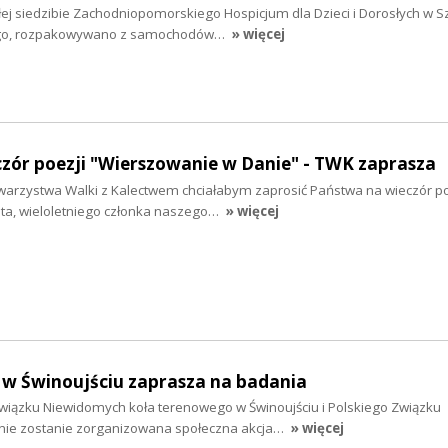
łej siedzibie Zachodniopomorskiego Hospicjum dla Dzieci i Dorosłych w S
iego, rozpakowywano z samochodów…
» więcej
czór poezji "Wierszowanie w Danie" - TWK zaprasza
warzystwa Walki z Kalectwem chciałabym zaprosić Państwa na wieczór po
ta, wieloletniego członka naszego…
» więcej
 w Świnoujściu zaprasza na badania
 Związku Niewidomych koła terenowego w Świnoujściu i Polskiego Związku
nie zostanie zorganizowana społeczna akcja…
» więcej