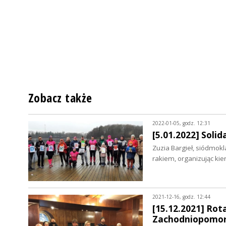
Zobacz także
2022-01-05, godz. 12:31
[5.01.2022] Solid
Zuzia Bargieł, siódmok
rakiem, organizując ki
2021-12-16, godz. 12:44
[15.12.2021] Rot
Zachodniopomors