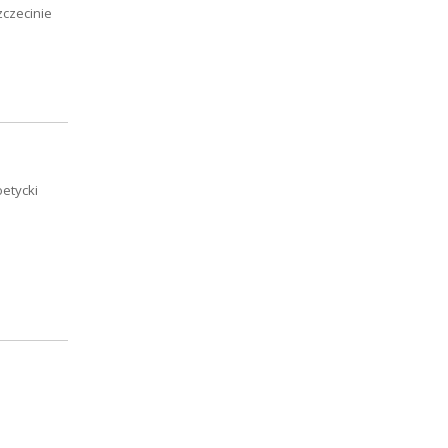
zczecinie
etycki