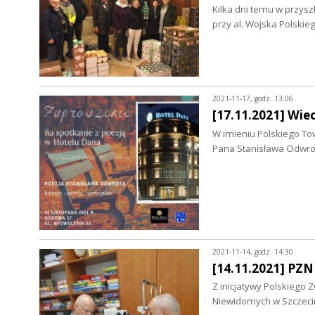
Kilka dni temu w przysz
przy al. Wojska Polsk
2021-11-17, godz. 13:06
[17.11.2021] Wie
W imieniu Polskiego To
Pana Stanisława Odwro
2021-11-14, godz. 14:30
[14.11.2021] PZN
Z inicjatywy Polskiego
Niewidomych w Szczeci