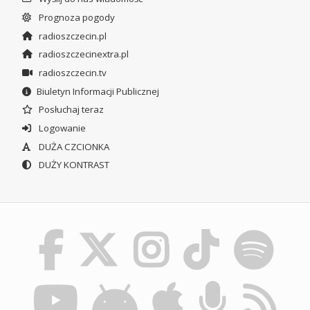
Prognoza pogody
radioszczecin.pl
radioszczecinextra.pl
radioszczecin.tv
Biuletyn Informacji Publicznej
Posłuchaj teraz
Logowanie
DUŻA CZCIONKA
DUŻY KONTRAST