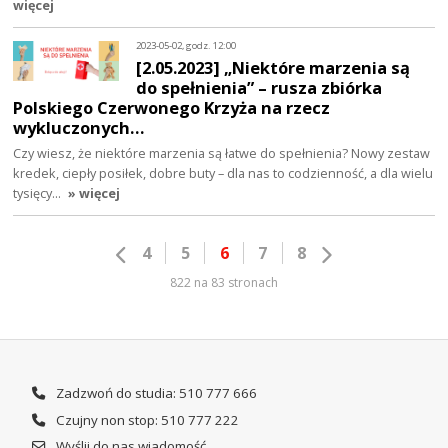
więcej
2023-05-02, godz. 12:00
[2.05.2023] „Niektóre marzenia są
do spełnienia” – rusza zbiórka
Polskiego Czerwonego Krzyża na rzecz
wykluczonych…
Czy wiesz, że niektóre marzenia są łatwe do spełnienia? Nowy zestaw
kredek, ciepły posiłek, dobre buty – dla nas to codzienność, a dla wielu
tysięcy…
» więcej
4
5
6
7
8
822 na 83 stronach
Zadzwoń do studia: 510 777 666
Czujny non stop: 510 777 222
Wyślij do nas wiadomość