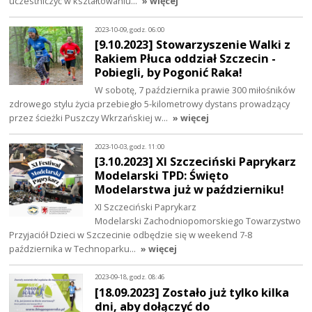
uczestniczyć w kształtowaniu…
» więcej
2023-10-09, godz. 06:00
[9.10.2023] Stowarzyszenie Walki z
Rakiem Płuca oddział Szczecin -
Pobiegli, by Pogonić Raka!
W sobotę, 7 października prawie 300 miłośników
zdrowego stylu życia przebiegło 5-kilometrowy dystans prowadzący
przez ścieżki Puszczy Wkrzańskiej w…
» więcej
2023-10-03, godz. 11:00
[3.10.2023] XI Szczeciński Paprykarz
Modelarski TPD: Święto
Modelarstwa już w październiku!
XI Szczeciński Paprykarz
Modelarski Zachodniopomorskiego Towarzystwo
Przyjaciół Dzieci w Szczecinie odbędzie się w weekend 7-8
października w Technoparku…
» więcej
2023-09-18, godz. 08:46
[18.09.2023] Zostało już tylko kilka
dni, aby dołączyć do