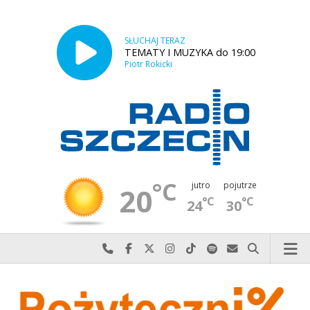
SŁUCHAJ TERAZ
TEMATY I MUZYKA do 19:00
Piotr Rokicki
°C
jutro
pojutrze
20
°C
°C
24
30
Najlepiej po prostu do nas zadzwoń
Odwiedź nas na Facebook-u
Odwiedź nas na X
Odwiedź nas na Instagram-ie
Odwiedź nas na TikTok-u
Szukaj nas na Spotify
Wyślij do nas w
Szukaj