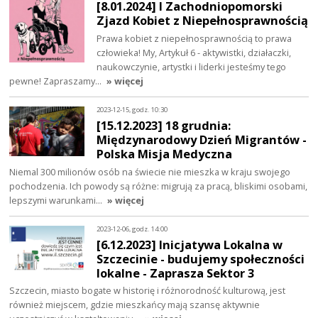
[8.01.2024] I Zachodniopomorski
Zjazd Kobiet z Niepełnosprawnością
Prawa kobiet z niepełnosprawnością to prawa
człowieka! My, Artykuł 6 - aktywistki, działaczki,
naukowczynie, artystki i liderki jesteśmy tego
pewne! Zapraszamy…
» więcej
2023-12-15, godz. 10:30
[15.12.2023] 18 grudnia:
Międzynarodowy Dzień Migrantów -
Polska Misja Medyczna
Niemal 300 milionów osób na świecie nie mieszka w kraju swojego
pochodzenia. Ich powody są różne: migrują za pracą, bliskimi osobami,
lepszymi warunkami…
» więcej
2023-12-06, godz. 14:00
[6.12.2023] Inicjatywa Lokalna w
Szczecinie - budujemy społeczności
lokalne - Zaprasza Sektor 3
Szczecin, miasto bogate w historię i różnorodność kulturową, jest
również miejscem, gdzie mieszkańcy mają szansę aktywnie