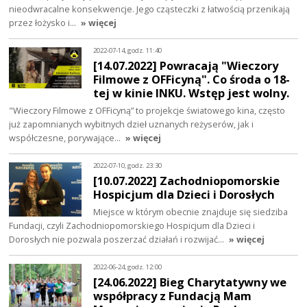
nieodwracalne konsekwencje. Jego cząsteczki z łatwością przenikają
przez łożysko i…
» więcej
2022-07-14, godz. 11:40
[14.07.2022] Powracają "Wieczory
Filmowe z OFFicyną". Co środa o 18-
tej w kinie INKU. Wstęp jest wolny.
"Wieczory Filmowe z OFFicyną” to projekcje światowego kina, często
już zapomnianych wybitnych dzieł uznanych reżyserów, jak i
współczesne, porywające…
» więcej
2022-07-10, godz. 23:30
[10.07.2022] Zachodniopomorskie
Hospicjum dla Dzieci i Dorosłych
Miejsce w którym obecnie znajduje się siedziba
Fundacji, czyli Zachodniopomorskiego Hospicjum dla Dzieci i
Dorosłych nie pozwala poszerzać działań i rozwijać…
» więcej
2022-06-24, godz. 12:00
[24.06.2022] Bieg Charytatywny we
współpracy z Fundacją Mam