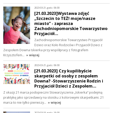
2023-03-21, godz. 06:00
[21.03.2023]Wystawa zdjęć
„Szczecin to TEŻ! moje/nasze
miasto” - zaprasza
Zachodniopomorskie Towarzystwo
Przyjaciół…
Zachodniopomorskie Towarzystwo Przyjaciół
Dzieci oraz Koło Rodziców i Przyjaciół Dzieci z
Zespołem Downa Iskierka przy współpracy z fotografem
Krzysztofem…
» więcej
2023-03-21, godz. 06:00
[21.03.2023] Czy kupilibyście
skarpetki od osoby z zespołem
Downa? -Stowarzyszenie Rodzin i
Przyjaciół Dzieci z Zespołem…
Z okazji 21 marca podopieczni Stowarzyszenia „Iskierka” podejmą
praktykę jako sprzedawcy na stoisku z kolorowymi skarpetkami. 21
marca to nie tylko pierwszy…
» więcej
2023-03-18, godz. 18:00