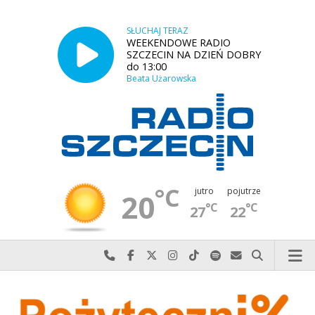
SŁUCHAJ TERAZ
WEEKENDOWE RADIO
SZCZECIN NA DZIEŃ DOBRY
do 13:00
Beata Użarowska
°C
jutro
pojutrze
20
°C
°C
27
22
Najlepiej po prostu do nas zadzwoń
Odwiedź nas na Facebook-u
Odwiedź nas na X
Odwiedź nas na Instagram-ie
Odwiedź nas na TikTok-u
Szukaj nas na Spotify
Wyślij do nas w
Szukaj