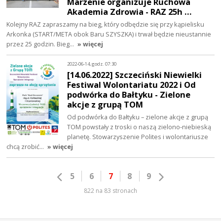
Marzenie organizuje Ruchowa
Akademia Zdrowia - RAZ 25h …
Kolejny RAZ zapraszamy na bieg, który odbędzie się przy kąpielisku
Arkonka (START/META obok Baru SZYSZKA) i trwał będzie nieustannie
przez 25 godzin. Bieg…
» więcej
2022-06-14, godz. 07:30
[14.06.2022] Szczeciński Niewielki
Festiwal Wolontariatu 2022 i Od
podwórka do Bałtyku - Zielone
akcje z grupą TOM
Od podwórka do Bałtyku – zielone akcje z grupą
TOM powstały z troski o naszą zielono-niebieską
planetę. Stowarzyszenie Polites i wolontariusze
chcą zrobić…
» więcej
5
6
7
8
9
822 na 83 stronach