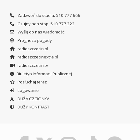
Zadzwoń do studia: 510 777 666
Czujny non stop: 510 777 222
Wyślij do nas wiadomość
Prognoza pogody
radioszczecin.pl
radioszczecinextra.pl
radioszczecin.tv
Biuletyn Informacji Publicznej
Posłuchaj teraz
Logowanie
DUŻA CZCIONKA
DUŻY KONTRAST