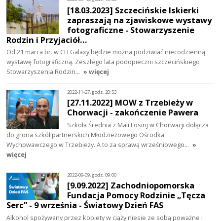
[18.03.2023] Szczecińskie Iskierki
zapraszają na zjawiskowe wystawy
fotograficzne - Stowarzyszenie
Rodzin i Przyjaciół…
Od 21 marca br. w CH Galaxy będzie można podziwiać niecodzienną
wystawę fotograficzną. Zeszłego lata podopieczni szczecińskiego
Stowarzyszenia Rodzin…
» więcej
2022-11-27, godz. 20:53
[27.11.2022] MOW z Trzebieży w
Chorwacji - zakończenie Pawera
Szkoła Średnia z Mali Losinj w Chorwacji dołącza
do grona szkół partnerskich Młodzieżowego Ośrodka
Wychowawczego w Trzebieży. A to za sprawą wrześniowego…
»
więcej
2022-09-09, godz. 09:00
[9.09.2022] Zachodniopomorska
Fundacja Pomocy Rodzinie „Tęcza
Serc” - 9 września - Światowy Dzień FAS
Alkohol spożywany przez kobiety w ciąży niesie ze sobą poważne i