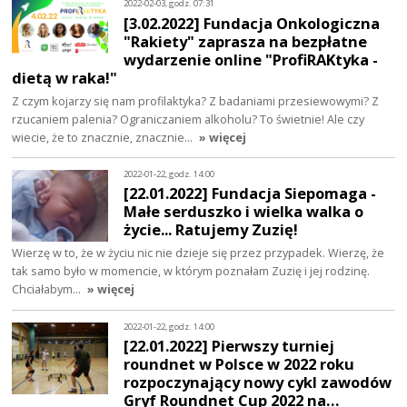
2022-02-03, godz. 07:31
[3.02.2022] Fundacja Onkologiczna
"Rakiety" zaprasza na bezpłatne
wydarzenie online "ProfiRAKtyka -
dietą w raka!"
Z czym kojarzy się nam profilaktyka? Z badaniami przesiewowymi? Z
rzucaniem palenia? Ograniczaniem alkoholu? To świetnie! Ale czy
wiecie, że to znacznie, znacznie…
» więcej
2022-01-22, godz. 14:00
[22.01.2022] Fundacja Siepomaga -
Małe serduszko i wielka walka o
życie... Ratujemy Zuzię!
Wierzę w to, że w życiu nic nie dzieje się przez przypadek. Wierzę, że
tak samo było w momencie, w którym poznałam Zuzię i jej rodzinę.
Chciałabym…
» więcej
2022-01-22, godz. 14:00
[22.01.2022] Pierwszy turniej
roundnet w Polsce w 2022 roku
rozpoczynający nowy cykl zawodów
Gryf Roundnet Cup 2022 na…