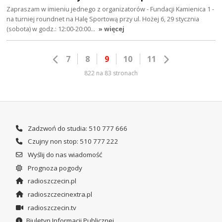
Zapraszam w imieniu jednego z organizatorów - Fundacji Kamienica 1 -
na turniej roundnet na Halę Sportową przy ul. Hożej 6, 29 stycznia
(sobota) w godz.: 12:00-20:00…
» więcej
7
8
9
10
11
822 na 83 stronach
Zadzwoń do studia: 510 777 666
Czujny non stop: 510 777 222
Wyślij do nas wiadomość
Prognoza pogody
radioszczecin.pl
radioszczecinextra.pl
radioszczecin.tv
Biuletyn Informacji Publicznej