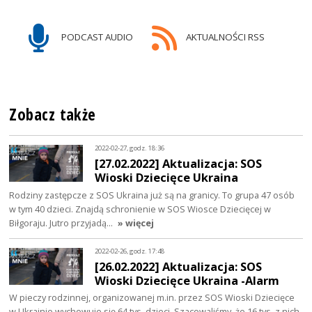
PODCAST AUDIO
AKTUALNOŚCI RSS
Zobacz także
2022-02-27, godz. 18:36
[27.02.2022] Aktualizacja: SOS
Wioski Dziecięce Ukraina
Rodziny zastępcze z SOS Ukraina już są na granicy. To grupa 47 osób
w tym 40 dzieci. Znajdą schronienie w SOS Wiosce Dziecięcej w
Biłgoraju. Jutro przyjadą…
» więcej
2022-02-26, godz. 17:48
[26.02.2022] Aktualizacja: SOS
Wioski Dziecięce Ukraina -Alarm
W pieczy rodzinnej, organizowanej m.in. przez SOS Wioski Dziecięce
w Ukrainie wychowuje się 64 tys. dzieci. Szacowaliśmy, że 16 tys. z nich