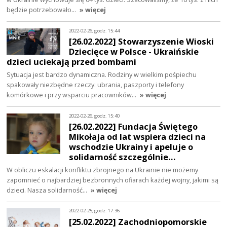
będzie potrzebowało…
» więcej
2022-02-26, godz. 15:44
[26.02.2022] Stowarzyszenie Wioski
Dziecięce w Polsce - Ukraińskie
dzieci uciekają przed bombami
Sytuacja jest bardzo dynamiczna. Rodziny w wielkim pośpiechu
spakowały niezbędne rzeczy: ubrania, paszporty i telefony
komórkowe i przy wsparciu pracowników…
» więcej
2022-02-26, godz. 15:40
[26.02.2022] Fundacja Świętego
Mikołaja od lat wspiera dzieci na
wschodzie Ukrainy i apeluje o
solidarność szczególnie…
W obliczu eskalacji konfliktu zbrojnego na Ukrainie nie możemy
zapomnieć o najbardziej bezbronnych ofiarach każdej wojny, jakimi są
dzieci. Nasza solidarność…
» więcej
2022-02-25, godz. 17:36
[25.02.2022] Zachodniopomorskie