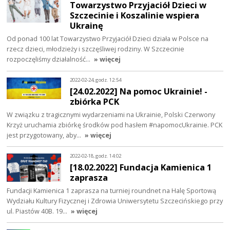
Towarzystwo Przyjaciół Dzieci w
Szczecinie i Koszalinie wspiera
Ukrainę
Od ponad 100 lat Towarzystwo Przyjaciół Dzieci działa w Polsce na
rzecz dzieci, młodzieży i szczęśliwej rodziny. W Szczecinie
rozpoczęliśmy działalność…
» więcej
2022-02-24, godz. 12:54
[24.02.2022] Na pomoc Ukrainie! -
zbiórka PCK
W związku z tragicznymi wydarzeniami na Ukrainie, Polski Czerwony
Krzyż uruchamia zbiórkę środków pod hasłem #napomocUkrainie. PCK
jest przygotowany, aby…
» więcej
2022-02-18, godz. 14:02
[18.02.2022] Fundacja Kamienica 1
zaprasza
Fundacji Kamienica 1 zaprasza na turniej roundnet na Halę Sportową
Wydziału Kultury Fizycznej i Zdrowia Uniwersytetu Szczecińskiego przy
ul. Piastów 40B. 19…
» więcej