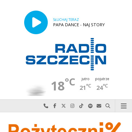
SŁUCHAJ TERAZ
PAPA DANCE - NAJ STORY
°C
jutro
pojutrze
18
°C
°C
21
24
Najlepiej po prostu do nas zadzwoń
Odwiedź nas na Facebook-u
Odwiedź nas na X
Odwiedź nas na Instagram-ie
Odwiedź nas na TikTok-u
Szukaj nas na Spotify
Wyślij do nas w
Szukaj