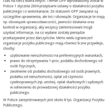
czas na rzecz dobra innych. Termin OPP wprowadzony został w
Polsce 1 stycznia 2004 przepisami ustawy o działalności pożytku
publicznego i o wolontariacie. Ze statusem OPP związane są
szczególne uprawnienia, ale też i obowiązki. Organizacje te mają
np. obowiązek sprawozdawczości, jawności działania oraz
kontroli w organizacji, aby wszyscy zainteresowani mogli
uzyskać informacje, na co wydane zostały pieniądze
przekazywane przez darczyńców. Mimo wielu ograniczeń
organizacje pożytku publicznego mają również liczne przywileje,
choćby:
użytkowanie nieruchomości na preferencyjnych warunkach,
prawo do otrzymywania 1-proc. podatku dochodowego od
osób fizycznych,
zwolnienie od: podatku dochodowego od osób prawnych,
podatku od nieruchomości, opłat od czynności
cywilnoprawnych (np. umów), opłat skarbowych i sądowych
w odniesieniu do prowadzonej działalności pożytku
publicznego.
W Polsce zarejestrowanych jest około 8 tys. Organizacji Pożytku
Publicznego.