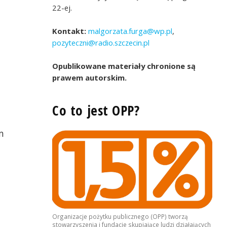
22-ej.
Kontakt:
malgorzata.furga@wp.pl
,
pozyteczni@radio.szczecin.pl
Opublikowane materiały chronione są
prawem autorskim.
Co to jest OPP?
m
Organizacje pożytku publicznego (OPP) tworzą
stowarzyszenia i fundacje skupiające ludzi działających