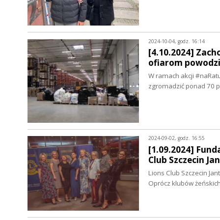
2024-10-04, godz. 16:14
[4.10.2024] Zac
ofiarom powodz
W ramach akcji #naRatu
zgromadzić ponad 70 p
2024-09-02, godz. 16:55
[1.09.2024] Fund
Club Szczecin Ja
Lions Club Szczecin Ja
Oprócz klubów żeńskic