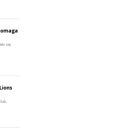
 pomaga
ło się
Lions
lub.