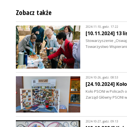
Zobacz także
2024-11-10, godz. 17:22
[10.11.2024] 13 
Stowarzyszenie „Oswaj
Towarzystwo Wspierania
2024-10-26, godz. 08:53
[24.10.2024] Koł
Koło PSONI w Policach o
Zarząd Główny PSONI w
2024-10-27, godz. 09:13