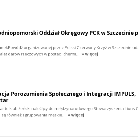
hodniopomorski Oddział Okręgowy PCK w Szczecinie
i
nekPowódź organizowanej przez Polski Czerwony Krzyż w Szczecinie uda
alet darów rzeczowych w postaci: chemii…
» więcej
acja Porozumienia Społecznego i Integracji IMPULS, 
ntar
ntar to klub żeński należący do międzynarodowego Stowarzyszenia Lions C
h są również zgrupowania męskie…
» więcej