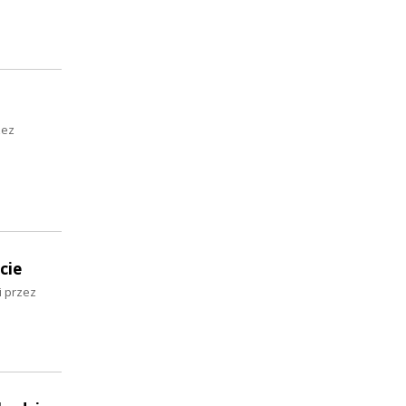
zez
cie
i przez