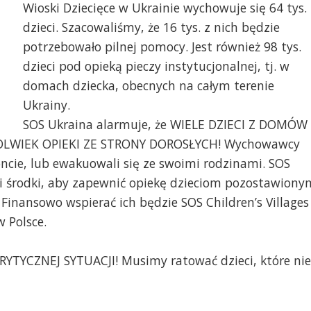
Wioski Dziecięce w Ukrainie wychowuje się 64 tys.
dzieci. Szacowaliśmy, że 16 tys. z nich będzie
potrzebowało pilnej pomocy. Jest również 98 tys.
dzieci pod opieką pieczy instytucjonalnej, tj. w
domach dziecka, obecnych na całym terenie
Ukrainy.
SOS Ukraina alarmuje, że WIELE DZIECI Z DOMÓW
OLWIEK OPIEKI ZE STRONY DOROSŁYCH! Wychowawcy
oncie, lub ewakuowali się ze swoimi rodzinami. SOS
 i środki, aby zapewnić opiekę dzieciom pozostawiony
nansowo wspierać ich będzie SOS Children’s Villages
w Polsce.
TYCZNEJ SYTUACJI! Musimy ratować dzieci, które nie