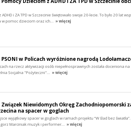
o Pomocy Dzieciom z ADHD i ZA TPD w Szczecinie obc
ADHD i ZA TPD w Szczecinie świętowało swoje 20-lecie. To było 20 lat wsp
a w pomoc dzieciom oraz ich…
» więcej
ło PSONI w Policach wyróżnione nagrodą Lodołamacz
icach na rzecz aktywizacji osób niepełnosprawnych została doceniona na
elnia Socjalna "Pożyteczni"…
» więcej
ki Związek Niewidomych Okręg Zachodniopomorski za
zecina na spacer w goglach
jsce wyjątkowy spacer w goglach w ramach projektu “W ślad bez światła”.
gorz Marciniak muzyk i performer…
» więcej