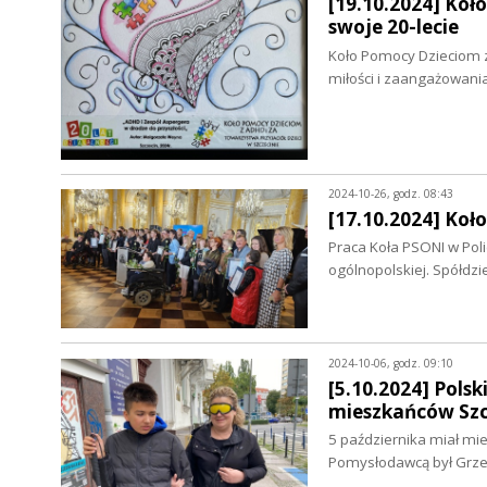
[19.10.2024] Koł
swoje 20-lecie
Koło Pomocy Dzieciom z 
miłości i zaangażowani
2024-10-26, godz. 08:43
[17.10.2024] Ko
Praca Koła PSONI w Pol
ogólnopolskiej. Spółdzi
2024-10-06, godz. 09:10
[5.10.2024] Pols
mieszkańców Szc
5 października miał mie
Pomysłodawcą był Grze