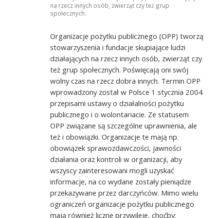
na rzecz innych osób, zwierząt czy też grup
społecznych.
Organizacje pożytku publicznego (OPP) tworzą
stowarzyszenia i fundacje skupiające ludzi
działających na rzecz innych osób, zwierząt czy
też grup społecznych. Poświęcają oni swój
wolny czas na rzecz dobra innych. Termin OPP
wprowadzony został w Polsce 1 stycznia 2004
przepisami ustawy o działalności pożytku
publicznego i o wolontariacie. Ze statusem
OPP związane są szczególne uprawnienia, ale
też i obowiązki. Organizacje te mają np.
obowiązek sprawozdawczości, jawności
działania oraz kontroli w organizacji, aby
wszyscy zainteresowani mogli uzyskać
informacje, na co wydane zostały pieniądze
przekazywane przez darczyńców. Mimo wielu
ograniczeń organizacje pożytku publicznego
mają również liczne przywileje, choćby: