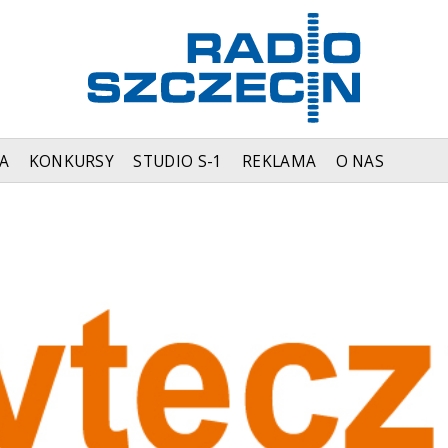
A
KONKURSY
STUDIO S-1
REKLAMA
O NAS