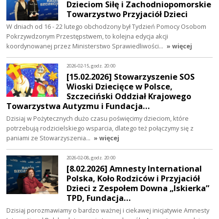
Dzieciom Siłę i Zachodniopomorskie
Towarzystwo Przyjaciół Dzieci
W dniach od 16 - 22 lutego obchodzony był Tydzień Pomocy Osobom
Pokrzywdzonym Przestępstwem, to kolejna edycja akcji
koordynowanej przez Ministerstwo Sprawiedliwości…
» więcej
2026-02-15, godz. 20:00
[15.02.2026] Stowarzyszenie SOS
Wioski Dziecięce w Polsce,
Szczeciński Oddział Krajowego
Towarzystwa Autyzmu i Fundacja…
Dzisiaj w Pożytecznych dużo czasu poświęcimy dzieciom, które
potrzebują rodzicielskiego wsparcia, dlatego też połączymy się z
paniami ze Stowarzyszenia…
» więcej
2026-02-08, godz. 20:00
[8.02.2026] Amnesty International
Polska, Koło Rodziców i Przyjaciół
Dzieci z Zespołem Downa „Iskierka”
TPD, Fundacja…
Dzisiaj porozmawiamy o bardzo ważnej i ciekawej inicjatywie Amnesty