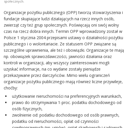
społecznych.
Organizacje pożytku publicznego (OPP) tworzą stowarzyszenia i
fundacje skupiające ludzi działających na rzecz innych osób,
zwierząt czy też grup społecznych. Poświęcają oni swój wolny
czas na rzecz dobra innych. Termin OPP wprowadzony został w
Polsce 1 stycznia 2004 przepisami ustawy o działalności pożytku
publicznego i o wolontariacie. Ze statusem OPP związane są
szczególne uprawnienia, ale też i obowiązki. Organizacje te mają
np. obowiązek sprawozdawczości, jawności działania oraz
kontroli w organizacji, aby wszyscy zainteresowani mogli
uzyskać informacje, na co wydane zostały pieniądze
przekazywane przez darczyńców. Mimo wielu ograniczeń
organizacje pożytku publicznego mają również liczne przywileje,
choćby:
użytkowanie nieruchomości na preferencyjnych warunkach,
prawo do otrzymywania 1-proc. podatku dochodowego od
osób fizycznych,
zwolnienie od: podatku dochodowego od osób prawnych,
podatku od nieruchomości, opłat od czynności
cywilnoprawnych (np. umów), opłat skarbowych i sądowych