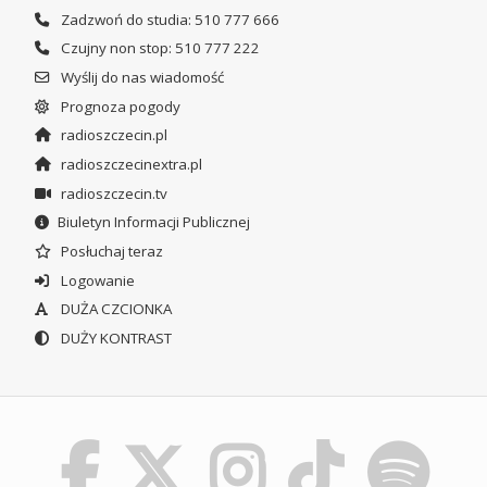
Zadzwoń do studia: 510 777 666
Czujny non stop: 510 777 222
Wyślij do nas wiadomość
Prognoza pogody
radioszczecin.pl
radioszczecinextra.pl
radioszczecin.tv
Biuletyn Informacji Publicznej
Posłuchaj teraz
Logowanie
DUŻA CZCIONKA
DUŻY KONTRAST