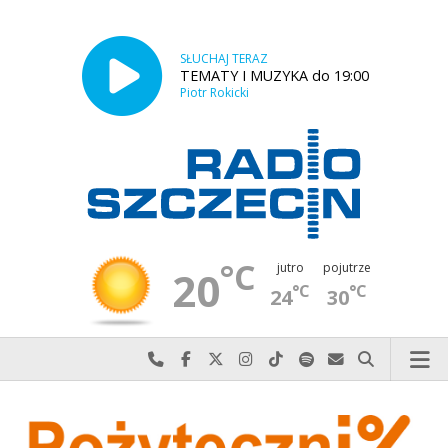
SŁUCHAJ TERAZ
TEMATY I MUZYKA do 19:00
Piotr Rokicki
°C
jutro
pojutrze
20
°C
°C
24
30
Najlepiej po prostu do nas zadzwoń
Odwiedź nas na Facebook-u
Odwiedź nas na X
Odwiedź nas na Instagram-ie
Odwiedź nas na TikTok-u
Szukaj nas na Spotify
Wyślij do nas w
Szukaj