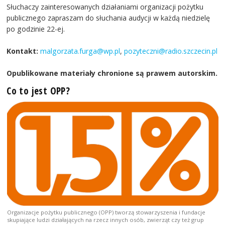
Słuchaczy zainteresowanych działaniami organizacji pożytku
publicznego zapraszam do słuchania audycji w każdą niedzielę
po godzinie 22-ej.
Kontakt:
malgorzata.furga@wp.pl
,
pozyteczni@radio.szczecin.pl
Opublikowane materiały chronione są prawem autorskim.
Co to jest OPP?
Organizacje pożytku publicznego (OPP) tworzą stowarzyszenia i fundacje
skupiające ludzi działających na rzecz innych osób, zwierząt czy też grup