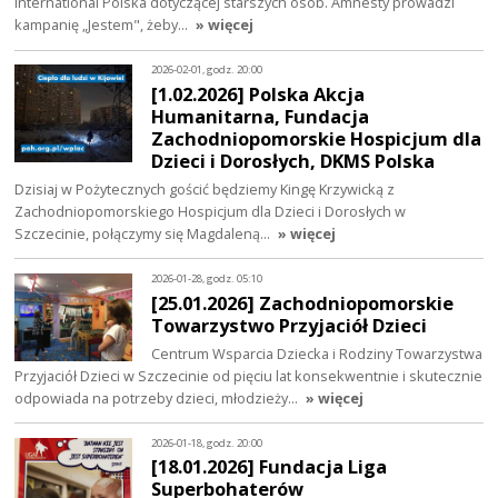
International Polska dotyczącej starszych osób. Amnesty prowadzi
kampanię „Jestem", żeby…
» więcej
2026-02-01, godz. 20:00
[1.02.2026] Polska Akcja
Humanitarna, Fundacja
Zachodniopomorskie Hospicjum dla
Dzieci i Dorosłych, DKMS Polska
Dzisiaj w Pożytecznych gościć będziemy Kingę Krzywicką z
Zachodniopomorskiego Hospicjum dla Dzieci i Dorosłych w
Szczecinie, połączymy się Magdaleną…
» więcej
2026-01-28, godz. 05:10
[25.01.2026] Zachodniopomorskie
Towarzystwo Przyjaciół Dzieci
Centrum Wsparcia Dziecka i Rodziny Towarzystwa
Przyjaciół Dzieci w Szczecinie od pięciu lat konsekwentnie i skutecznie
odpowiada na potrzeby dzieci, młodzieży…
» więcej
2026-01-18, godz. 20:00
[18.01.2026] Fundacja Liga
Superbohaterów