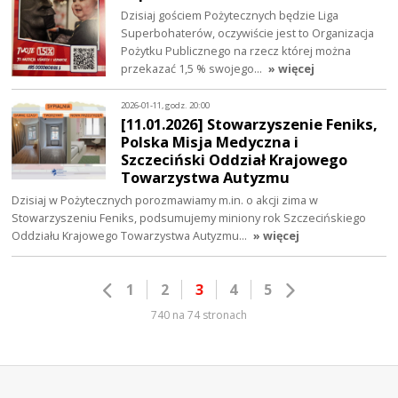
Dzisiaj gościem Pożytecznych będzie Liga
Superbohaterów, oczywiście jest to Organizacja
Pożytku Publicznego na rzecz której można
przekazać 1,5 % swojego…
» więcej
2026-01-11, godz. 20:00
[11.01.2026] Stowarzyszenie Feniks,
Polska Misja Medyczna i
Szczeciński Oddział Krajowego
Towarzystwa Autyzmu
Dzisiaj w Pożytecznych porozmawiamy m.in. o akcji zima w
Stowarzyszeniu Feniks, podsumujemy miniony rok Szczecińskiego
Oddziału Krajowego Towarzystwa Autyzmu…
» więcej
1
2
3
4
5
740 na 74 stronach