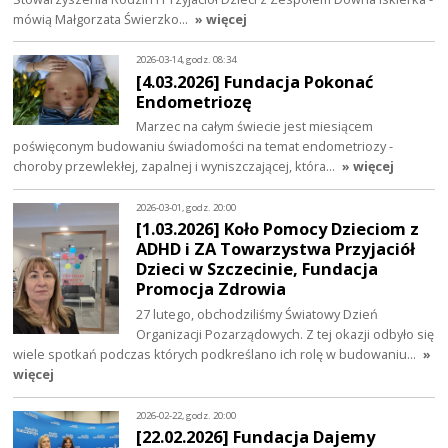
mówią Małgorzata Świerzko…
» więcej
2026-03-14, godz. 08:34
[4.03.2026] Fundacja Pokonać
Endometriozę
Marzec na całym świecie jest miesiącem
poświęconym budowaniu świadomości na temat endometriozy -
choroby przewlekłej, zapalnej i wyniszczającej, która…
» więcej
2026-03-01, godz. 20:00
[1.03.2026] Koło Pomocy Dzieciom z
ADHD i ZA Towarzystwa Przyjaciół
Dzieci w Szczecinie, Fundacja
Promocja Zdrowia
27 lutego, obchodziliśmy Światowy Dzień
Organizacji Pozarządowych. Z tej okazji odbyło się
wiele spotkań podczas których podkreślano ich rolę w budowaniu…
»
więcej
2026-02-22, godz. 20:00
[22.02.2026] Fundacja Dajemy