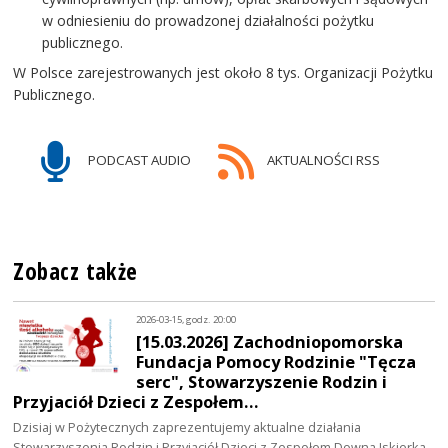
w odniesieniu do prowadzonej działalności pożytku
publicznego.
W Polsce zarejestrowanych jest około 8 tys. Organizacji Pożytku
Publicznego.
PODCAST AUDIO
AKTUALNOŚCI RSS
Zobacz także
2026-03-15, godz. 20:00
[15.03.2026] Zachodniopomorska
Fundacja Pomocy Rodzinie "Tęcza
serc", Stowarzyszenie Rodzin i
Przyjaciół Dzieci z Zespołem…
Dzisiaj w Pożytecznych zaprezentujemy aktualne działania
Stowarzyszenia Rodzin i Przyjaciół Dzieci z Zespołem Downa Iskierka -